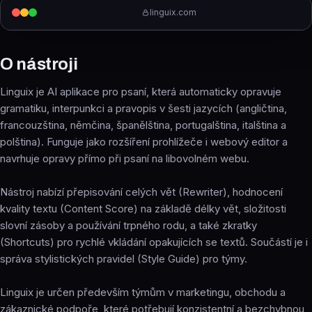
linguix.com
O nástroji
Linguix je AI aplikace pro psaní, která automaticky opravuje
gramatiku, interpunkci a pravopis v šesti jazycích (angličtina,
francouzština, němčina, španělština, portugalština, italština a
polština). Funguje jako rozšíření prohlížeče i webový editor a
navrhuje opravy přímo při psaní na libovolném webu.
Nástroj nabízí přepisování celých vět (Rewriter), hodnocení
kvality textu (Content Score) na základě délky vět, složitosti
slovní zásoby a používání trpného rodu, a také zkratky
(Shortcuts) pro rychlé vkládání opakujících se textů. Součástí je i
správa stylistických pravidel (Style Guide) pro týmy.
Linguix je určen především týmům v marketingu, obchodu a
zákaznické podpoře, které potřebují konzistentní a bezchybnou