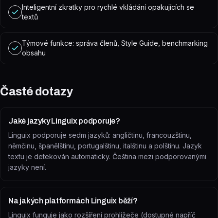
Inteligentní zkratky pro rychlé vkládání opakujících se
textů
Týmové funkce: správa členů, Style Guide, benchmarking
obsahu
Časté dotazy
Jaké jazyky Linguix podporuje?
Linguix podporuje sedm jazyků: angličtinu, francouzštinu,
němčinu, španělštinu, portugalštinu, italštinu a polštinu. Jazyk
textu je detekován automaticky. Čeština mezi podporovanými
jazyky není.
Na jakých platformách Linguix běží?
Linguix funguje jako rozšíření prohlížeče (dostupné napříč