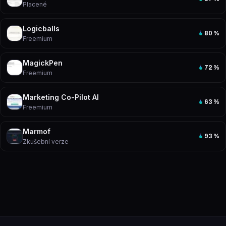
Placené
Logicballs
80
%
Freemium
MagickPen
72
%
Freemium
Marketing Co-Pilot AI
63
%
Freemium
Marmof
93
%
Zkušební verze