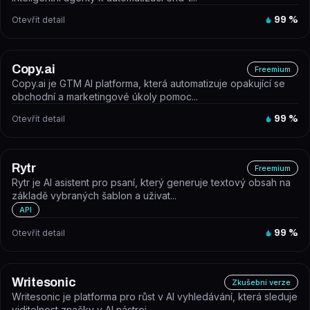
Otevřít detail
99
%
Copy.ai
Freemium
Copy.ai je GTM AI platforma, která automatizuje opakující se
obchodní a marketingové úkoly pomoc...
Otevřít detail
99
%
Rytr
Freemium
Rytr je AI asistent pro psaní, který generuje textový obsah na
základě vybraných šablon a uživat...
API
Otevřít detail
99
%
Writesonic
Zkušební verze
Writesonic je platforma pro růst v AI vyhledávání, která sleduje
viditelnost značky v AI nástroj...