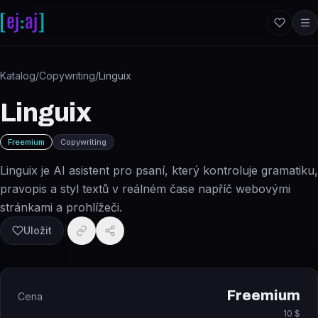
Přeskočit na obsah
Katalog
/
Copywriting
/
Linguix
Linguix
Freemium
Copywriting
Linguix je AI asistent pro psaní, který kontroluje gramatiku,
pravopis a styl textů v reálném čase napříč webovými
stránkami a prohlížeči.
Uložit
Freemium
Cena
10 $