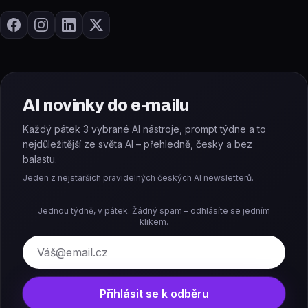
AI novinky do e-mailu
Každý pátek 3 vybrané AI nástroje, prompt týdne a to
nejdůležitější ze světa AI – přehledně, česky a bez
balastu.
Jeden z nejstarších pravidelných českých AI newsletterů.
Jednou týdně, v pátek. Žádný spam – odhlásíte se jedním
klikem.
E-mail
Přihlásit se k odběru