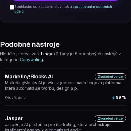
Souhlasím se zasíláním novinek a
zpracováním osobních
údajů
.
Podobné nástroje
Hledáte alternativu k
Linguix
? Tady je
6
podobných nástrojů z
kategorie
Copywriting
.
MarketingBlocks AI
Zkušební verze
MarketingBlocks AI je vše-v-jednom marketingová platforma,
která automatizuje tvorbu, design a p...
Otevřít detail
99
%
Jasper
Zkušební verze
Jasper je AI platforma pro marketing, která orchestruje
inteligentní agenty k automatizaci end-t...