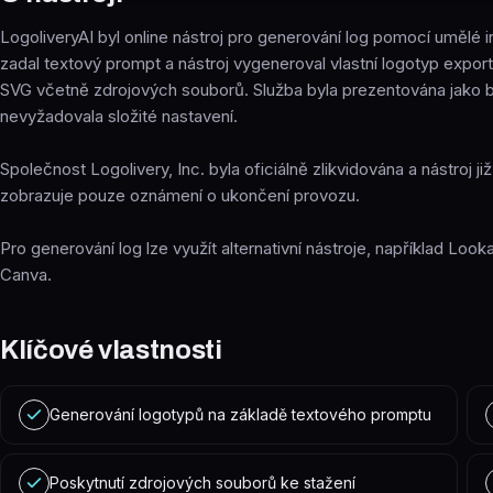
LogoliveryAI byl online nástroj pro generování log pomocí umělé i
zadal textový prompt a nástroj vygeneroval vlastní logotyp expor
SVG včetně zdrojových souborů. Služba byla prezentována jako b
nevyžadovala složité nastavení.
Společnost Logolivery, Inc. byla oficiálně zlikvidována a nástroj ji
zobrazuje pouze oznámení o ukončení provozu.
Pro generování log lze využít alternativní nástroje, například Lo
Canva.
Klíčové vlastnosti
Generování logotypů na základě textového promptu
Poskytnutí zdrojových souborů ke stažení