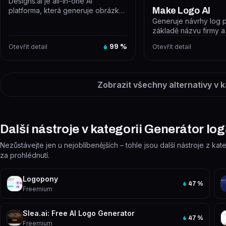
Designs.ai je all-in-one AI
Make Logo AI
platforma, která generuje obrázky,
videa, texty, prezentace, audio a...
Generuje návrhy log 
základě názvu firmy a
popisu. Výsledky jsou
Otevřít detail
99
%
Otevřít detail
Zobrazit všechny alternativy v k
Další nástroje v kategorii Generátor lo
Nezůstávejte jen u nejoblíbenějších – tohle jsou další nástroje z kat
za prohlédnutí.
Logopony
47
%
Freemium
Slea.ai: Free AI Logo Generator
47
%
Freemium