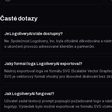
Časté dotazy
Je LogoliveryAI stále dostupný?
Ne. Společnost Logolivery, Inc. byla oficiálně zlikvidována a ná
o ukončení provozu adresované klientům a partnerům.
Jaký formát loga LogoliveryAI exportoval?
Nástroj exportoval loga ve formátu SVG (Scalable Vector Graphic
SVG je vektorový formát vhodný pro libovolné škálování bez ztrát
Jak LogoliveryAI fungoval?
Uživatel zadal textový prompt popisující požadované logo a ná
logotyp. Výsledek bylo možné exportovat ve formátu SVG včetn