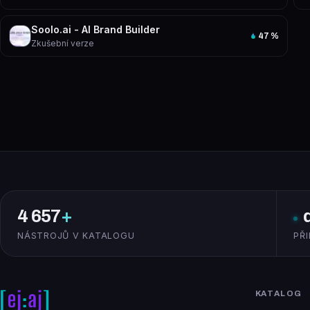
Soolo.ai - AI Brand Builder
47
%
Zkušební verze
4 657
+
NÁSTROJŮ V KATALOGU
PŘ
KATALOG