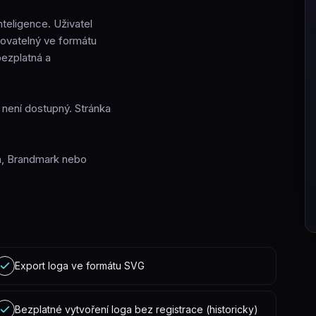
nteligence. Uživatel
tovatelný ve formátu
ezplatná a
ž není dostupný. Stránka
oka, Brandmark nebo
Export loga ve formátu SVG
Bezplatné vytvoření loga bez registrace (historicky)