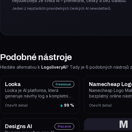
nejdůležitější ze světa AI – přehledně, česky a bez balastu.
Jeden z nejstarších pravidelných českých AI newsletterů.
Podobné nástroje
Hledáte alternativu k
LogoliveryAI
? Tady je
6
podobných nástrojů z
Looka
Freemium
Looka je AI platforma, která
Namecheap Logo Mak
generuje návrhy log a kompletní
bezplatný online nástr
vizuální identity značky na
pomocí AI průvodce 
Otevřít detail
99
%
Otevřít detail
základě...
návrhy log n...
M
Designs AI
Placené