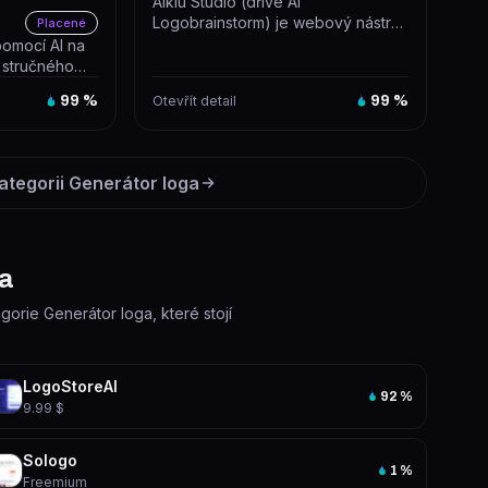
Aikiu Studio (dříve AI
Logobrainstorm) je webový nástroj,
Placené
který generuje logo na základě
pomocí AI na
textové...
 stručného
 dodány v...
99
%
Otevřít detail
99
%
ategorii
Generátor loga
ga
egorie Generátor loga, které stojí
LogoStoreAI
92
%
9.99 $
Sologo
1
%
Freemium