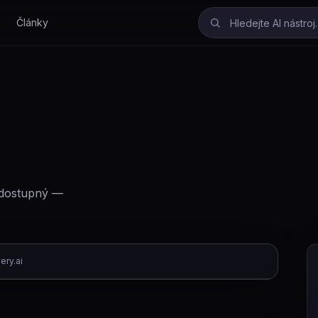
Články
í dostupný —
ery.ai