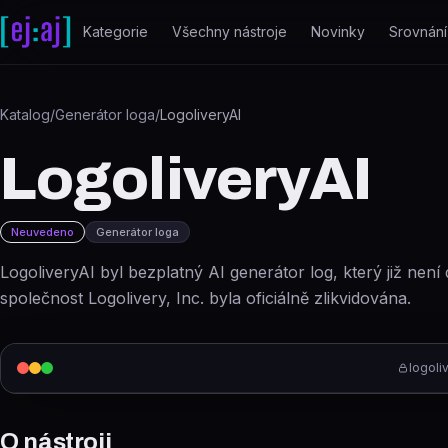
Přeskočit na obsah
Kategorie
Všechny nástroje
Novinky
Srovnání
Katalog
/
Generátor loga
/
LogoliveryAI
LogoliveryAI
Neuvedeno
Generátor loga
LogoliveryAI byl bezplatný AI generátor log, který již nen
společnost Logolivery, Inc. byla oficiálně zlikvidována.
logoliv
O nástroji