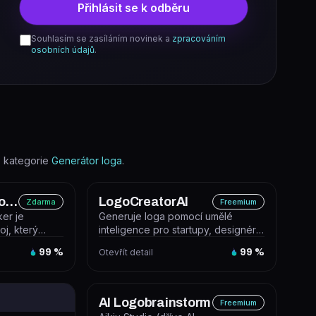
Přihlásit se k odběru
Souhlasím se zasíláním novinek a
zpracováním
osobních údajů
.
 kategorie
Generátor loga
.
Namecheap Logo Maker
LogoCreatorAI
Zdarma
Freemium
er je
Generuje loga pomocí umělé
oj, který
inteligence pro startupy, designéry
generuje
a soloprenery. Uživatel zvolí sty...
99
%
Otevřít detail
99
%
AI Logobrainstorm
Freemium