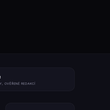
ě
Y, OVĚŘENÉ REDAKCÍ