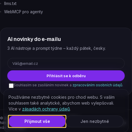
llms.txt
WebMCP pro agenty
AI novinky do e-mailu
3 AI nástroje a prompt týdne – každý pátek, česky.
E-mail
Přihlásit se k odběru
Souhlasím se zasíláním novinek a
zpracováním osobních údajů
.
Používáme nezbytné cookies pro chod webu. S vaším
souhlasem také analytické, abychom web vylepšovali.
Více v
zásadách ochrany údajů
.
©
2026
EJAJ s.r.o. – všechna práva vyhrazena.
Přijmout vše
Jen nezbytné
Některé odkazy jsou affiliate. Podporujete tím provoz katalogu, cena pro
vás se nemění.