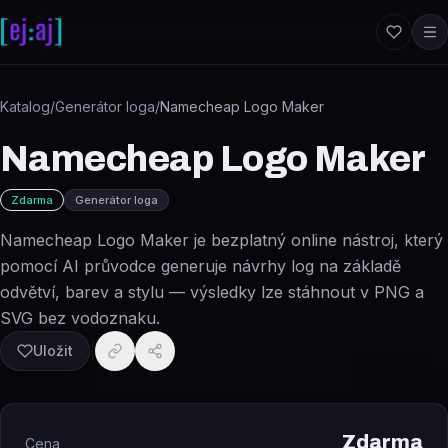
Přeskočit na obsah
Katalog
/
Generátor loga
/
Namecheap Logo Maker
Namecheap Logo Maker
Zdarma
Generátor loga
Namecheap Logo Maker je bezplatný online nástroj, který
pomocí AI průvodce generuje návrhy log na základě
odvětví, barev a stylu — výsledky lze stáhnout v PNG a
SVG bez vodoznaku.
Uložit
Zdarma
Cena