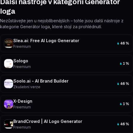
Další nástroje v kategorii Generátor
loga
Nezůstávejte jen u nejoblíbenějších – tohle jsou další nástroje z
kategorie Generátor loga, které stojí za prohlédnutí.
Slea.ai: Free AI Logo Generator
46
%
Freemium
Sologo
1
%
Freemium
Soolo.ai - AI Brand Builder
46
%
Zkušební verze
X-Design
1
%
Freemium
BrandCrowd | AI Logo Generator
46
%
Freemium