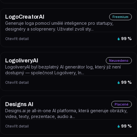
LogoCreatorAI
Freemium
Generuje loga pomocí umělé inteligence pro startupy,
designéry a soloprenery. Uživatel zvolí sty...
Otevřít detail
99
%
LogoliveryAI
Neuvedeno
LogoliveryAI byl bezplatný AI generátor log, který již není
dostupný — společnost Logolivery, In...
Otevřít detail
99
%
Designs AI
Placené
Designs.ai je all-in-one AI platforma, která generuje obrázky,
videa, texty, prezentace, audio a...
Otevřít detail
99
%