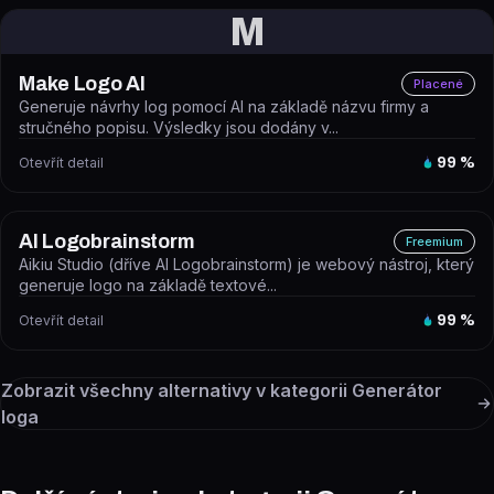
M
Make Logo AI
Placené
Generuje návrhy log pomocí AI na základě názvu firmy a
stručného popisu. Výsledky jsou dodány v...
Otevřít detail
99
%
AI Logobrainstorm
Freemium
Aikiu Studio (dříve AI Logobrainstorm) je webový nástroj, který
generuje logo na základě textové...
Otevřít detail
99
%
Zobrazit všechny alternativy v kategorii
Generátor
loga