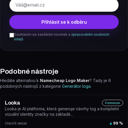
E-mail
Přihlásit se k odběru
Souhlasím se zasíláním novinek a
zpracováním osobních
údajů
.
Podobné nástroje
Hledáte alternativu k
Namecheap Logo Maker
? Tady je
6
podobných nástrojů z kategorie
Generátor loga
.
Looka
Freemium
Looka je AI platforma, která generuje návrhy log a kompletní
vizuální identity značky na základě...
Otevřít detail
99
%