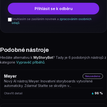
Přihlásit se k odběru
Souhlasím se zasíláním novinek a
zpracováním osobních
údajů
.
Podobné nástroje
Hledáte alternativu k
MyStoryBot
? Tady je
6
podobných nástrojů z
kategorie
Vypravěč příběhů
.
Meyer
Neuvedeno
Nový AI nástroj Meyer: Inovativní storyboards vytvořené
automaticky. Zdarma! Staňte se skvělým v...
Otevřít detail
96
%