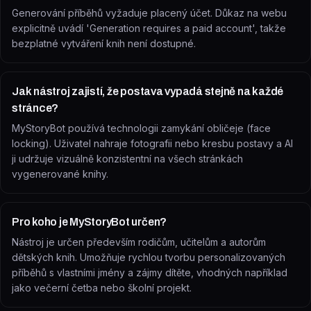
Generování příběhů vyžaduje placený účet. Důkaz na webu
explicitně uvádí 'Generation requires a paid account', takže
bezplatné vytváření knih není dostupné.
Jak nástroj zajistí, že postava vypadá stejně na každé
stránce?
MyStoryBot používá technologii zamykání obličeje (face
locking). Uživatel nahraje fotografii nebo kresbu postavy a AI
ji udržuje vizuálně konzistentní na všech stránkách
vygenerované knihy.
Pro koho je MyStoryBot určen?
Nástroj je určen především rodičům, učitelům a autorům
dětských knih. Umožňuje rychlou tvorbu personalizovaných
příběhů s vlastními jmény a zájmy dítěte, vhodných například
jako večerní četba nebo školní projekt.