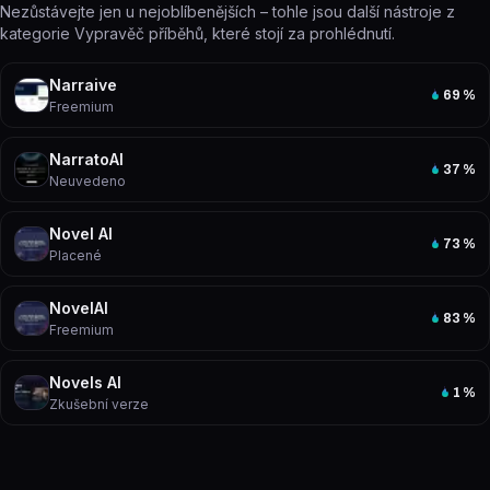
Nezůstávejte jen u nejoblíbenějších – tohle jsou další nástroje z
kategorie Vypravěč příběhů, které stojí za prohlédnutí.
Narraive
69
%
Freemium
NarratoAI
37
%
Neuvedeno
Novel AI
73
%
Placené
NovelAI
83
%
Freemium
Novels AI
1
%
Zkušební verze