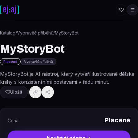
Přeskočit na obsah
Katalog
/
Vypravěč příběhů
/
MyStoryBot
MyStoryBot
Placené
Vypravěč příběhů
MyStoryBot je AI nástroj, který vytváří ilustrované dětské
knihy s konzistentními postavami v řádu minut.
Uložit
Placené
Cena