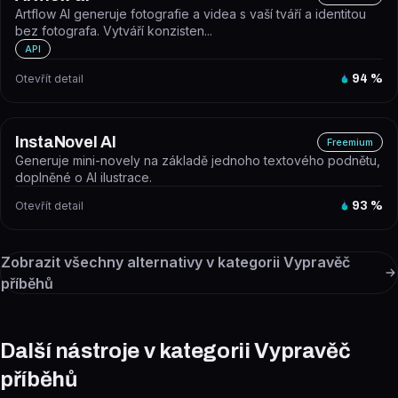
Artflow AI generuje fotografie a videa s vaší tváří a identitou
bez fotografa. Vytváří konzisten...
API
Otevřít detail
94
%
InstaNovel AI
Freemium
Generuje mini-novely na základě jednoho textového podnětu,
doplněné o AI ilustrace.
Otevřít detail
93
%
Zobrazit všechny alternativy v kategorii
Vypravěč
příběhů
Další nástroje v kategorii Vypravěč
příběhů