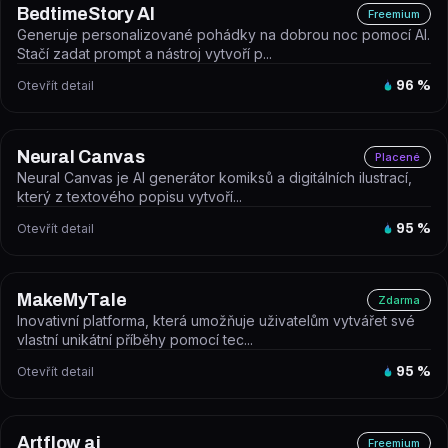
BedtimeStory AI
Freemium
Generuje personalizované pohádky na dobrou noc pomocí AI.
Stačí zadat prompt a nástroj vytvoří p...
Otevřít detail
96
%
Neural Canvas
Placené
Neural Canvas je AI generátor komiksů a digitálních ilustrací,
který z textového popisu vytvoří...
Otevřít detail
95
%
MakeMyTale
Zdarma
Inovativní platforma, která umožňuje uživatelům vytvářet své
vlastní unikátní příběhy pomocí tec...
Otevřít detail
95
%
Artflow ai
Freemium