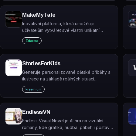
#imagegenerator
MakeMyTale
Inovativní platforma, která umožňuje
uživatelům vytvářet své vlastní unikátní
příběhy pomocí technologie AI. MakeMyTale
Zdarma
poskytuje snadný a vzrušující způsob, jak
přivést příběhy k životu.
StoriesForKids
Generuje personalizované dětské příběhy a
ilustrace na základě reálných situací
zadaných rodičem.
Freemium
EndlessVN
Endless Visual Novel je AI hra na vizuální
romány, kde grafika, hudba, příběh i postavy
jsou generovány umělou inteligencí v