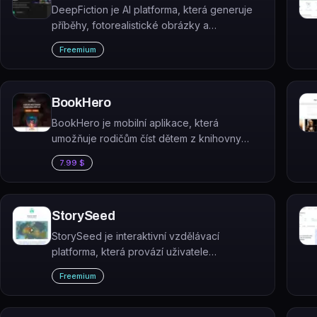
DeepFiction je AI platforma, která generuje
příběhy, fotorealistické obrázky a
cinematická videa z textových podnětů.
Freemium
BookHero
BookHero je mobilní aplikace, která
umožňuje rodičům číst dětem z knihovny
více než 100 knih nebo vytvořit vlastní
7.99 $
personalizovanou knihu pomocí AI za méně
než 60 sekund.
StorySeed
StorySeed je interaktivní vzdělávací
platforma, která provází uživatele
strukturovaným kurzem vyprávění příběhů s
Freemium
pomocí AI.