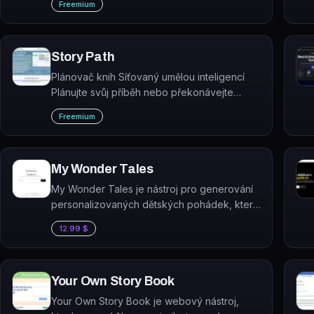
Freemium
reálném čase během hraní.
Story Path
Plánovač knih Síťovaný umělou inteligencí
Plánujte svůj příběh nebo překonávejte
tvůrčí blok během minut.
Freemium
My Wonder Tales
My Wonder Tales je nástroj pro generování
personalizovaných dětských pohádek, který
zatím není veřejně dostupný.
12.99 $
Your Own Story Book
Your Own Story Book je webový nástroj,