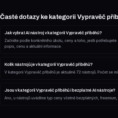
Časté dotazy ke kategorii
Vypravěč pří
Jak vybrat AI nástroj v kategorii Vypravěč příběhů?
Začněte podle konkrétního úkolu, ceny a toho, jestli potřebujete č
popis, cenu a aktuální informace.
Kolik nástrojů je v kategorii Vypravěč příběhů?
V kategorii Vypravěč příběhů je aktuálně 72 nástrojů. Počet se 
Jsou v kategorii Vypravěč příběhů i bezplatné AI nástroje?
Ano, u nástrojů uvádíme typ ceny včetně bezplatných, freemium, zk