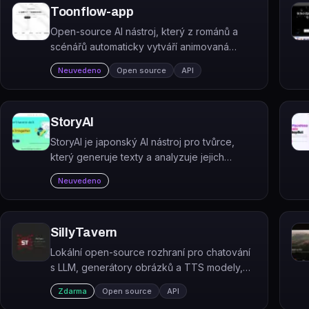
Toonflow-app
Open-source AI nástroj, který z románů a
scénářů automaticky vytváří animovaná
krátká videa (short dramas) pomocí systému
Neuvedeno
Open source
API
AI agentů.
StoryAI
StoryAI je japonský AI nástroj pro tvůrce,
který generuje texty a analyzuje jejich
emocionální vyznění pomocí Plutchikovy
Neuvedeno
teorie emocí.
SillyTavern
Lokální open-source rozhraní pro chatování
s LLM, generátory obrázků a TTS modely,
určené pokročilým uživatelům a fanouškům
Zdarma
Open source
API
roleplay.