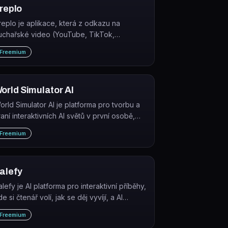
replo
replo je aplikace, která z odkazu na
uchařské video (YouTube, TikTok,
nstagram) okamžitě extrahuje kompletní
Freemium
ecept s ingrediencemi, cenami a postupem.
orld Simulator AI
orld Simulator AI je platforma pro tvorbu a
raní interaktivních AI světů v první osobě,
de hráčovy volby přímo ovlivňují průběh
Freemium
říběhu.
alefy
alefy je AI platforma pro interaktivní příběhy,
e si čtenář volí, jak se děj vyvíjí, a AI
eneruje postavy i ilustrace v reálném čase.
Freemium