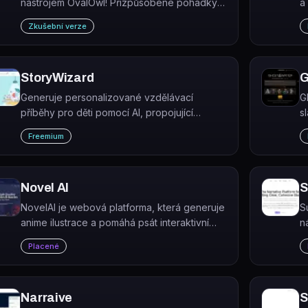
nástrojem OvalOwl! Přizpůsobené pohádky
a
pro děti s osobním příběhem, postavami a
a
Zkušební verze
prostředím.
StoryWizard
G
Generuje personalizované vzdělávací
G
příběhy pro děti pomocí AI, propojující
s
fantazii žáků s výukovými cíli.
t
Freemium
p
d
Novel AI
S
NovelAI je webová platforma, která generuje
S
anime ilustrace a pomáhá psát interaktivní
n
příběhy pomocí AI modelů.
in
Placené
Narraive
S