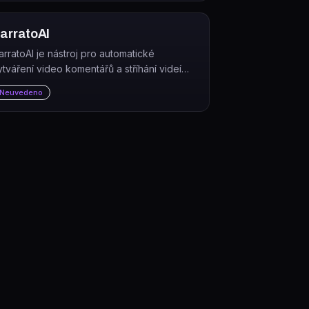
arratoAI
arratoAI je nástroj pro automatické
ytváření video komentářů a stříhání videí
omocí AI, určený tvůrcům obsahu a
Neuvedeno
arketérům.