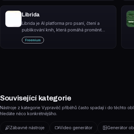
Librida
Librida je AI platforma pro psaní, čtení a
publikování knih, která pomáhá proměnit
nápad v hotovou knihu.
Freemium
Související kategorie
Nástroje z kategorie Vypravěč příběhů často spadají i do těchto oblas
hledáte něco konkrétnějšího.
Zábavné nástroje
Video generátor
Generátor ob