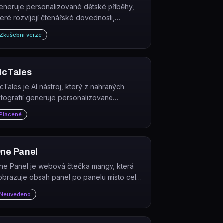
eneruje personalizované dětské příběhy,
teré rozvíjejí čtenářské dovednosti,
reativitu a emoční inteligenci. Příběhy lze
Zkušební verze
ytvořit během několika sekund a dítě se v
ich stává hlavním hrdinou.
icTales
icTales je AI nástroj, který z nahraných
otografií generuje personalizované
ohádkové knížky, v nichž se osoba z
Placené
otografie stává hrdinou příběhu.
ne Panel
ne Panel je webová čtečka mangy, která
obrazuje obsah panel po panelu místo celé
tránky najednou.
Neuvedeno