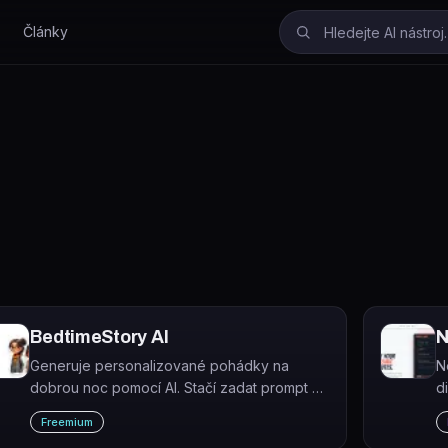
Články
BedtimeStory AI
N
Generuje personalizované pohádky na
N
dobrou noc pomocí AI. Stačí zadat prompt a
d
nástroj vytvoří příběh s vlastními postavami,
v
Freemium
žánrem, uměleckým stylem a morálkou.
p