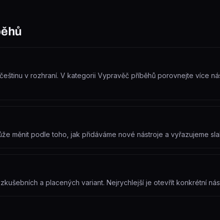
běhů
eštinu v rozhraní. V kategorii Vypravěč příběhů porovnejte více nástr
může měnit podle toho, jak přidáváme nové nástroje a vyřazujeme s
ušebních a placených variant. Nejrychlejší je otevřít konkrétní nást