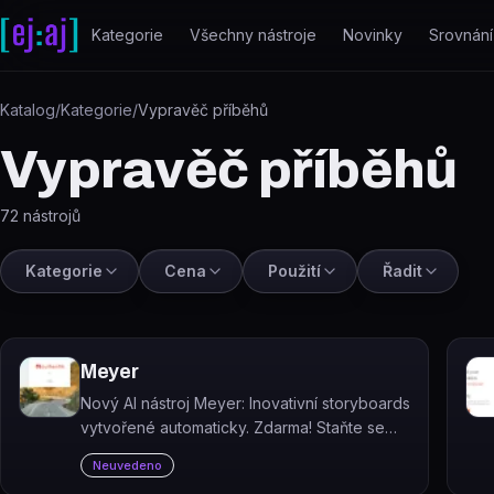
Přeskočit na obsah
Kategorie
Všechny nástroje
Novinky
Srovnání
Katalog
/
Kategorie
/
Vypravěč příběhů
Vypravěč příběhů
72
nástrojů
Kategorie
Cena
Použití
Řadit
Meyer
Nový AI nástroj Meyer: Inovativní storyboards
vytvořené automaticky. Zdarma! Staňte se
skvělým vypravěčem příběhů a generujte
Neuvedeno
úžasné obrázky. #storyteller