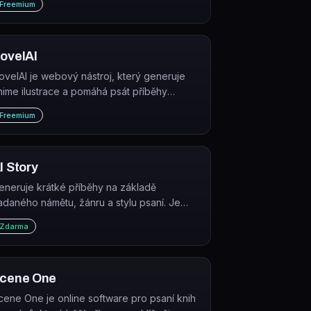
Freemium
odporou umělé inteligence.
ovelAI
ovelAI je webový nástroj, který generuje
nime ilustrace a pomáhá psát příběhy
omocí AI modelů.
Freemium
I Story
eneruje krátké příběhy na základě
adaného námětu, žánru a stylu psaní. Je
darma a nevyžaduje registraci.
Zdarma
cene One
cene One je online software pro psaní knih