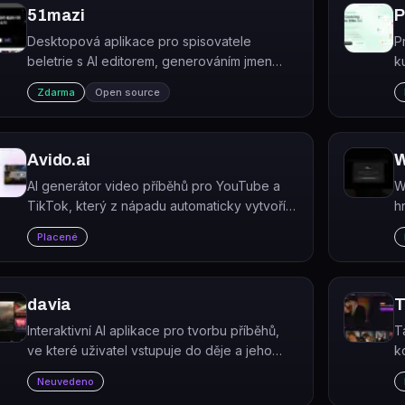
51mazi
P
Desktopová aplikace pro spisovatele
P
beletrie s AI editorem, generováním jmen
k
postav, obálek a scén.
I
Zdarma
Open source
r
Avido.ai
W
AI generátor video příběhů pro YouTube a
W
TikTok, který z nápadu automaticky vytvoří
h
video se scénářem, obrázky a titulky.
k
Placené
p
davia
T
Interaktivní AI aplikace pro tvorbu příběhů,
T
ve které uživatel vstupuje do děje a jeho
kd
volby ovlivňují jeho směr i výsledek.
g
Neuvedeno