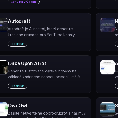
Cena na vyžádání
p
Autodraft
N
Autodraft je AI nástroj, který generuje
N
kreslené animace pro YouTube kanály —
a
automaticky vytváří postavy, pozadí a hlasy.
p
Freemium
Once Upon A Bot
A
Generuje ilustrované dětské příběhy na
G
základě zadaného nápadu pomocí umělé
z
inteligence. Once Upon a Bot vytvoří unikátní
z
Freemium
příběh s obrázky, který lze číst, upravovat,
exportovat nebo sdílet.
OvalOwl
S
Zažijte neuvěřitelné dobrodružství s naším AI
S