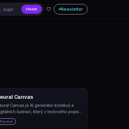
Newsletter
Hledat
eural Canvas
eural Canvas je AI generátor komiksů a
igitálních ilustrací, který z textového popisu
ytvoří celý komiks s konzistentními
Placené
ostavami, dialogy a výběrem z více než 100