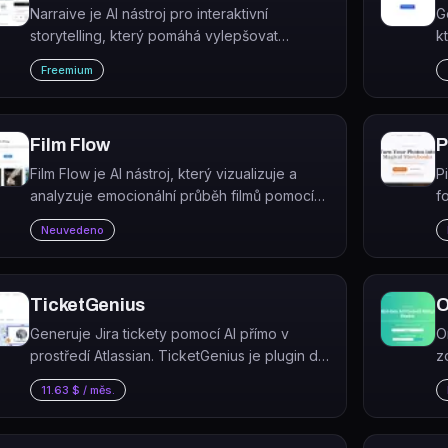
Narraive je AI nástroj pro interaktivní
G
storytelling, který pomáhá vylepšovat
k
narativní obsah pomocí zpracování
k
Freemium
přirozeného jazyka.
v
n
Film Flow
P
Film Flow je AI nástroj, který vizualizuje a
P
analyzuje emocionální průběh filmů pomocí
f
OpenAI.
p
Neuvedeno
f
TicketGenius
O
Generuje Jira tickety pomocí AI přímo v
O
prostředí Atlassian. TicketGenius je plugin do
z
Jiry, který automaticky vytváří strukturované
s
11.63 $ / měs.
tickety na základě textového vstupu.