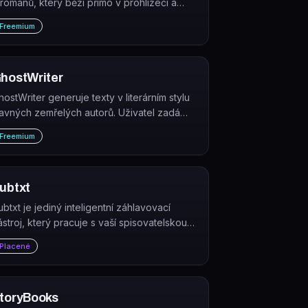
 románů, který běží přímo v prohlížeči a
utomaticky ukládá do cloudu.
Freemium
hostWriter
hostWriter generuje texty v literárním stylu
lavných zemřelých autorů. Uživatel zadá
éma a vybere jednu z 46 person, nástroj
Freemium
ak vytvoří příběh, báseň nebo článek v
aném stylu.
ubtxt
ubtxt je jediný inteligentní záhlavovací
ástroj, který pracuje s vaší spisovatelskou
tuicí, nikoli proti ní.
Placené
toryBooks