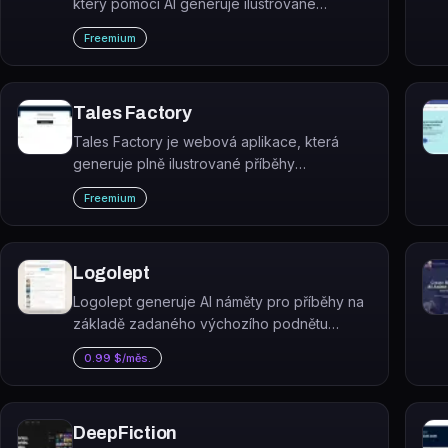
který pomocí AI generuje ilustrované
příběhové knihy pro děti i dospělé na
Freemium
základě uživatelovy nápadu.
Tales Factory
Tales Factory je webová aplikace, která
generuje plně ilustrované příběhy
(storybooks) z textových promptů pomocí AI.
Freemium
Logolept
Logolept generuje AI náměty pro příběhy na
základě zadaného výchozího podnětu
(seedu) a pomáhá tak autorům překonat
0.99 $/měs.
tvůrčí blok.
DeepFiction