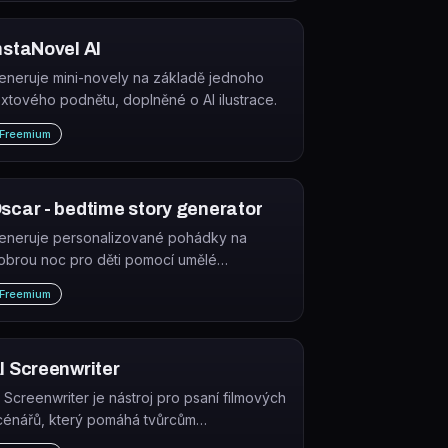
zuálních stylů.
nstaNovel AI
eneruje mini-novely na základě jednoho
extového podnětu, doplněné o AI ilustrace.
Freemium
scar - bedtime story generator
eneruje personalizované pohádky na
obrou noc pro děti pomocí umělé
nteligence. Příběhy jsou přizpůsobeny
Freemium
ájmům a preferencím konkrétního dítěte.
I Screenwriter
I Screenwriter je nástroj pro psaní filmových
cénářů, který pomáhá tvůrcům
rainstormovat, strukturovat a psát scénáře s