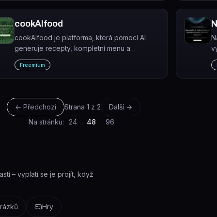
cookAIfood
N
cookAIfood je platforma, která pomocí AI
N
generuje recepty, kompletní menu a
v
fotorealistické snímky jídel na základě textu,
p
Freemium
ingrediencí nebo fotografie.
m
← Předchozí
Strana
1
z
2
Další →
Na stránku:
24
48
96
tí – vyplatí se je projít, když
rázků
Hry