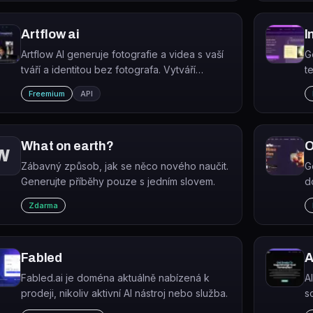
vi
Artflow ai
I
Artflow AI generuje fotografie a videa s vaší
G
tváří a identitou bez fotografa. Vytváří
t
konzistentní vizuální obsah pro osobní
Freemium
API
značku, sociální sítě a marketing.
What on earth?
O
W
Zábavný způsob, jak se něco nového naučit.
G
Generujte příběhy pouze s jedním slovem.
d
i
Zdarma
z
Fabled
A
Fabled.ai je doména aktuálně nabízená k
A
prodeji, nikoliv aktivní AI nástroj nebo služba.
s
b