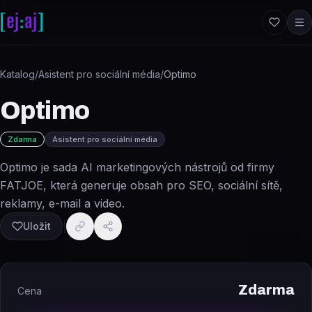
Přeskočit na obsah
Katalog
/
Asistent pro sociální média
/
Optimo
Optimo
Zdarma
Asistent pro sociální média
Optimo je sada AI marketingových nástrojů od firmy
FATJOE, která generuje obsah pro SEO, sociální sítě,
reklamy, e-mail a video.
Uložit
Zdarma
Cena