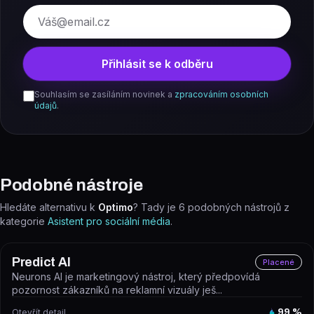
E-mail
Přihlásit se k odběru
Souhlasím se zasíláním novinek a
zpracováním osobních
údajů
.
Podobné nástroje
Hledáte alternativu k
Optimo
? Tady je
6
podobných nástrojů z
kategorie
Asistent pro sociální média
.
Predict AI
Placené
Neurons AI je marketingový nástroj, který předpovídá
pozornost zákazníků na reklamní vizuály ješ...
Otevřít detail
99
%