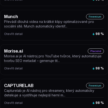
Munch
Freemium
Převádí dlouhá videa na krátké klipy optimalizované pro
sociální sítě. Munch automaticky identif...
Otevřít detail
98
%
Morise.ai
Placené
Morise.ai je AI nástroj pro YouTube tvůrce, který automatizuje
tvorbu SEO metadat – generuje tit...
Otevřít detail
98
%
CAPTURELAB
Freemium
Capturelab je AI nástroj pro streamery, který automaticky
detekuje a vystřihuje nejlepší herní m...
Otevřít detail
98
%