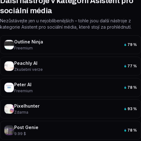
Další nástroje v kategorii Asistent pro
sociální média
Nezůstávejte jen u nejoblíbenějších – tohle jsou další nástroje z
kategorie Asistent pro sociální média, které stojí za prohlédnutí.
Outline Ninja
79
%
Freemium
Peachly AI
77
%
Zkušební verze
Peter AI
78
%
Freemium
Pixelhunter
93
%
Zdarma
Post Genie
78
%
9.99 $