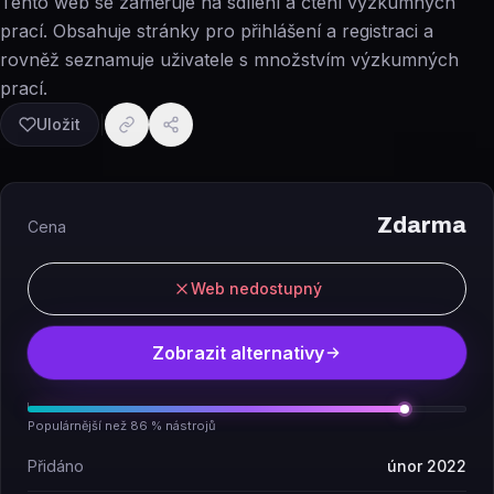
Tento web se zaměřuje na sdílení a čtení výzkumných
prací. Obsahuje stránky pro přihlášení a registraci a
rovněž seznamuje uživatele s množstvím výzkumných
prací.
Uložit
Zdarma
Cena
Web nedostupný
Zobrazit alternativy
Populárnější než 86 % nástrojů
Přidáno
únor 2022