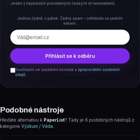
Jeden z nejstarších pravidelných českých AI newsletterů.
Jednou týdně, v pátek. Žádný spam – odhlásíte se jedním
klikem.
E-mail
Přihlásit se k odběru
Souhlasím se zasíláním novinek a
zpracováním osobních
údajů
.
Podobné nástroje
Hledáte alternativu k
PaperList
? Tady je
6
podobných nástrojů z
kategorie
Výzkum / Věda
.