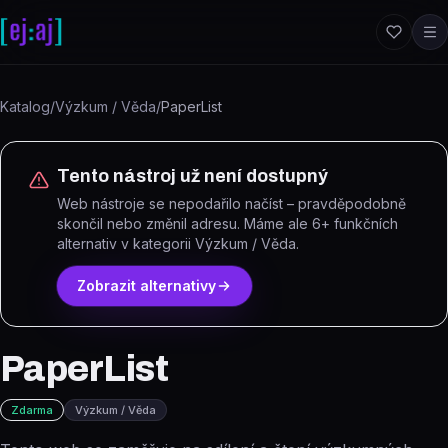
Přeskočit na obsah
Katalog
/
Výzkum / Věda
/
PaperList
Tento nástroj už není dostupný
Web nástroje se nepodařilo načíst – pravděpodobně
skončil nebo změnil adresu.
Máme ale
6
+ funkčních
alternativ
v kategorii Výzkum / Věda
.
Zobrazit alternativy
PaperList
Zdarma
Výzkum / Věda