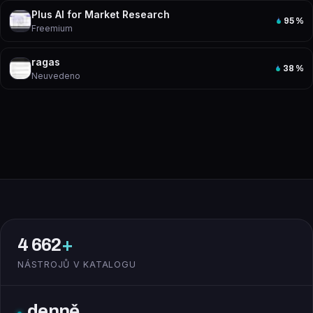
Plus AI for Market Research
95
%
Freemium
ragas
38
%
Neuvedeno
4 662
+
NÁSTROJŮ V KATALOGU
denně