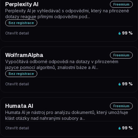
Perplexity AI
Freemium
Perplexity AI je vyhledávač s odpověďmi, který na přirozené
dotazy reaguje přímými odpověďmi pod...
Bez registrace
Otevřít detail
99
%
WolframAlpha
Freemium
Vypočítává odborné odpovědi na dotazy v přirozeném
jazyce pomocí algoritmů, znalostní báze a AI...
Bez registrace
Otevřít detail
99
%
Humata AI
Freemium
Humata AI je nástroj pro analýzu dokumentů, který umožňuje
klást otázky nad nahranými soubory a...
Otevřít detail
99
%