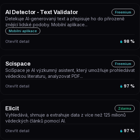
AI Detector - Text Validator
Freemium
Detekuje AI-generovaný text a přepisuje ho do přirozeně
znějící lidské podoby. Mobilní aplikace...
Mobilní aplikace
Otevřít detail
98
%
Scispace
Freemium
SciSpace je AI výzkumný asistent, který umožňuje prohledávat
vědeckou literaturu, analyzovat PDF...
Otevřít detail
97
%
Elicit
Zdarma
Vyhledává, shrnuje a extrahuje data z více než 125 milionů
vědeckých článků pomocí AI.
Otevřít detail
97
%