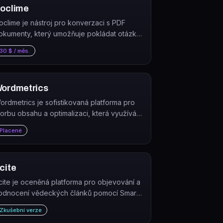
oclime
oclime je nástroj pro konverzaci s PDF
okumenty, který umožňuje pokládat otázky
 získávat odpovědi s citacemi přímo z
30 $ / měs.
ahraných souborů.
ordmetrics
ordmetrics je sofistikovaná platforma pro
vorbu obsahu a optimalizaci, která využívá
mělou inteligenci a zpracování přirozeného
Placené
azyka pro přizpůsobení vašeho webového
bsahu pro lepší výkon ve…
cite
cite je oceněná platforma pro objevování a
odnocení vědeckých článků pomocí Smart
itations. Smart Citations umožňují uživatelům
Zkušební verze
idět, jak byla publikace citována,