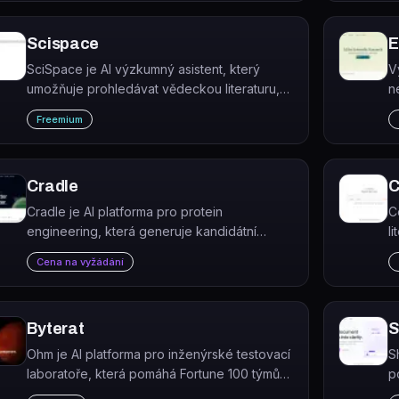
finance, výživu, historii a další obory.
Scispace
E
SciSpace je AI výzkumný asistent, který
V
umožňuje prohledávat vědeckou literaturu,
n
analyzovat PDF a psát akademické texty s
Freemium
citacemi.
Cradle
C
Cradle je AI platforma pro protein
C
engineering, která generuje kandidátní
l
proteiny a předpovídá zlepšení jejich
o
Cena na vyžádání
vlastností na základě experimentálních dat.
r
Byterat
S
Ohm je AI platforma pro inženýrské testovací
S
laboratoře, která pomáhá Fortune 100 týmům
p
zrychlovat vývoj a testování komplexního
z