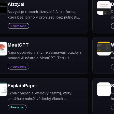
Aizzy.ai
D
Aizzy.ai je decentralizovaná AI platforma,
D
která běží přímo v prohlížeči bez nutnosti
d
přihlášení a bez odesílání dat na server.
a
Neuvedeno
n
MeatGPT
W
Najdi odpovědi na ty nejzajímavější otázky s
W
pomocí AI nástroje MeatGPT! Teď už
t
nemusíš hledat všude, stačí zadat svou
u
Neuvedeno
otázku a dostaneš prvotřídní odpověď. A to
j
všechno zcela zdarma!
o
ExplainPaper
S
Explainpaper je webový nástroj, který
S
umožňuje nahrát vědecký článek a
h
zvýrazněním libovolného textu okamžitě
C
Freemium
získat jednoduché vysvětlení složitých pojmů
v