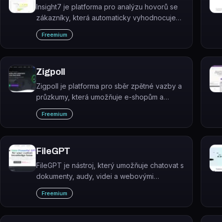
Insight7 je platforma pro analýzu hovorů se
zákazníky, která automaticky vyhodnocuje
prodejní, zákaznické a výzkumné hovory
Freemium
pomocí AI a generuje z nich actionable
poznatky.
Zigpoll
Zigpoll je platforma pro sběr zpětné vazby a
průzkumy, která umožňuje e-shopům a
webům získávat data přímo od zákazníků
Freemium
prostřednictvím post-purchase anket, exit-
intent průzkumů a interaktivních formulářů.
FileGPT
FileGPT je nástroj, který umožňuje chatovat s
dokumenty, audy, videi a webovými
stránkami pomocí GPT-powered AI v
Freemium
přirozeném jazyce.