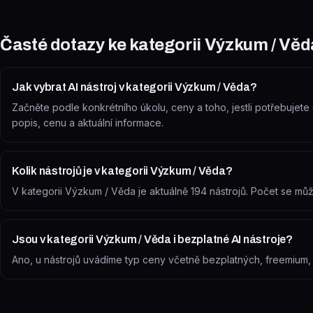
Časté dotazy ke kategorii
Výzkum / Věd
Jak vybrat AI nástroj v kategorii Výzkum / Věda?
Začněte podle konkrétního úkolu, ceny a toho, jestli potřebujete č
popis, cenu a aktuální informace.
Kolik nástrojů je v kategorii Výzkum / Věda?
V kategorii Výzkum / Věda je aktuálně 194 nástrojů. Počet se mů
Jsou v kategorii Výzkum / Věda i bezplatné AI nástroje?
Ano, u nástrojů uvádíme typ ceny včetně bezplatných, freemium, zk