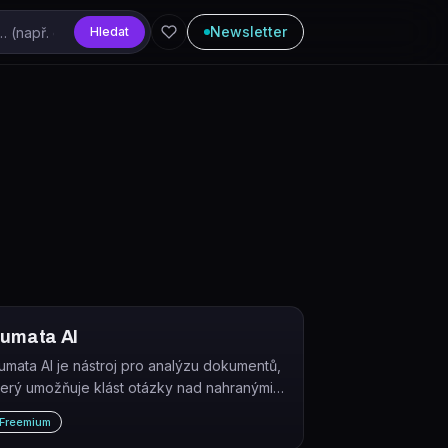
Newsletter
Hledat
umata AI
umata AI je nástroj pro analýzu dokumentů,
terý umožňuje klást otázky nad nahranými
oubory a okamžitě získávat odpovědi,
Freemium
hrnutí a přehledy.