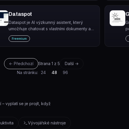
a pasáží.
p
Dataspot
G
Dataspot je AI výzkumný asistent, který
G
umožňuje chatovat s vlastními dokumenty a
p
webovými zdroji přirozeným jazykem a
k
Freemium
získávat z nich odpovědi, shrnutí a analýzy.
b
← Předchozí
Strana
1
z
5
Další →
Na stránku:
24
48
96
– vyplatí se je projít, když
uktivita
Vývojářské nástroje