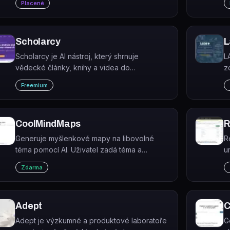
Placené
hardwaru, jako jsou wearables,
elektromobily a baterie.
Scholarcy
L
Scholarcy je AI nástroj, který shrnuje
L
vědecké články, knihy a videa do
z
interaktivních přehledových karet s klíčovými
n
Freemium
fakty a referencemi.
u
CoolMindMaps
R
Generuje myšlenkové mapy na libovolné
R
téma pomocí AI. Uživatel zadá téma a
u
CoolMindMaps automaticky vytvoří
č
Zdarma
strukturovanou vizuální mapu.
Adept
C
Adept je výzkumné a produktové laboratoře
G