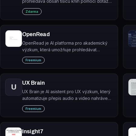
prohledává obsah tisíců knih pomocí dotazů
v přirozeném jazyce a vrací přesné
Zdarma
odpovědi přímo z knižní databáze.
OpenRead
OpenRead je AI platforma pro akademický
výzkum, která umožňuje prohledávat
rozsáhlou databázi vědeckých článků,
Freemium
automaticky je sumarizovat a interaktivně s
nimi pracovat.
UX Brain
U
UX Brain je AI asistent pro UX výzkum, který
automatizuje přepis audio a video nahrávek
z uživatelských sezení a extrahuje z nich
Freemium
akční insighty.
Insight7