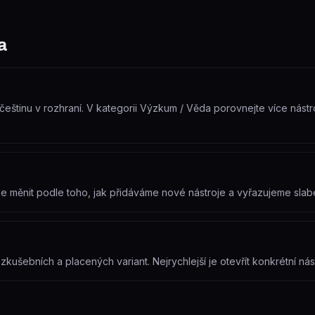
a
eštinu v rozhraní. V kategorii Výzkum / Věda porovnejte více nástroj
že měnit podle toho, jak přidáváme nové nástroje a vyřazujeme sla
ušebních a placených variant. Nejrychlejší je otevřít konkrétní nást