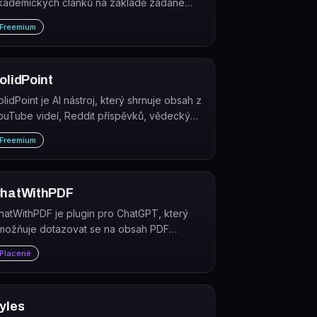
kademických článků na základě zadané
tudie nebo tématu. Pomáhá výzkumníkům
Freemium
ychle zmapovat relevantní literaturu v oboru.
olidPoint
olidPoint je AI nástroj, který shrnuje obsah z
ouTube videí, Reddit příspěvků, vědeckých
lánků na arXiv, webových stránek a PDF
Freemium
okumentů.
hatWithPDF
hatWithPDF je plugin pro ChatGPT, který
možňuje dotazovat se na obsah PDF
okumentů přímo v rozhraní ChatGPT.
Placené
yles