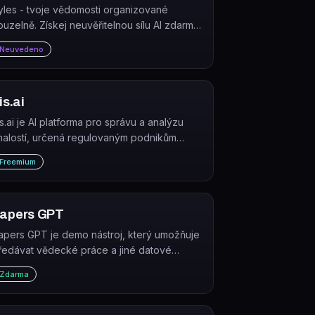
yles - tvoje vědomosti organizované
ouzelně. Získej neuvěřitelnou sílu AI zdarma
 nech své myšlenky rozkvést. S Tylesem je
Neuvedeno
vá práce efektivnější a tvůj výzkum
nadnější.
ris.ai
ris.ai je AI platforma pro správu a analýzu
nalostí, určená regulovaným podnikům
racujícím s vědeckými a technickými
Freemium
okumenty.
apers GPT
apers GPT je demo nástroj, který umožňuje
ředávat vědecké práce a jiné datové
droje do GPT a následně se na ně
Zdarma
otazovat.