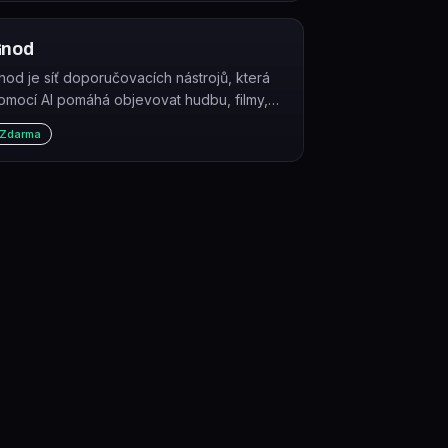
oskytnutím kontextu citace a…
nod
nod je síť doporučovacích nástrojů, která
omocí AI pomáhá objevovat hudbu, filmy,
nihy a umění na základě toho, co uživatele
Zdarma
aví.