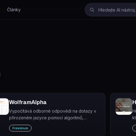
Články
WolframAlpha
H
Vypočítává odborné odpovědi na dotazy v
H
přirozeném jazyce pomocí algoritmů,
k
znalostní báze a AI technologií Wolfram.
s
Freemium
Zaměřuje se na matematiku, vědu, techniku,
s