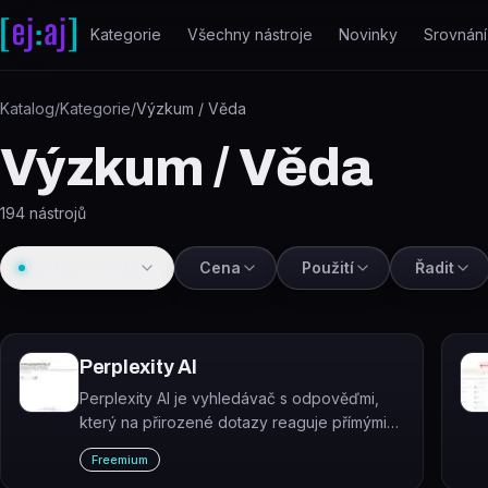
Přeskočit na obsah
Kategorie
Všechny nástroje
Novinky
Srovnání
Katalog
/
Kategorie
/
Výzkum / Věda
Výzkum / Věda
194
nástrojů
Výzkum / Věda
Cena
Použití
Řadit
Perplexity AI
Perplexity AI je vyhledávač s odpověďmi,
který na přirozené dotazy reaguje přímými
odpověďmi podloženými citacemi aktuálních
Freemium
webových zdrojů.