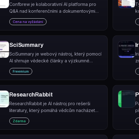
Confbrew je kolaborativní AI platforma pro
T
Q&A nad konferenčními a dokumentovými
k
materiály, postavená na kombinaci nástrojů
a
Cena na vyžádání
Contenda a Markprompt.
t
s
SciSummary
I
SciSummary je webový nástroj, který pomocí
I
AI shrnuje vědecké články a výzkumné
z
práce během několika sekund.
p
Freemium
d
ResearchRabbit
P
ResearchRabbit je AI nástroj pro rešerši
P
literatury, který pomáhá vědcům nacházet
p
relevantní akademické práce, budovat
z
Zdarma
citační mapy a sledovat vývoj výzkumných
d
témat.