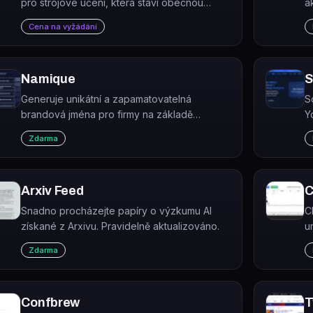
pro strojové učení, která staví obecnou
a
inteligenci tím, že umožňuje kreativní
s
Cena na vyžádání
spolupráci mezi lidmi a počítači.
r
Namique
S
Generuje unikátní a zapamatovatelná
S
brandová jména pro firmy na základě
Y
zadaných klíčových slov.
č
Zdarma
d
Arxiv Feed
C
Snadno procházejte papíry o výzkumu AI
C
získané z Arxivu. Pravidelně aktualizováno.
u
d
Zdarma
Confbrew
T