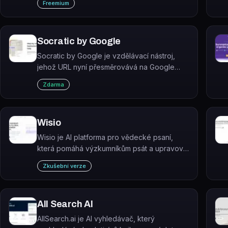
Freemium
Socratic by Google
Socratic by Google je vzdělávací nástroj,
jehož URL nyní přesměrovává na Google
Lens – původní aplikace Socratic byla
Zdarma
Googlem ukončena.
Wisio
Wisio je AI platforma pro vědecké psaní,
která pomáhá výzkumníkům psát a upravovat
odborné texty v publikovatelné angličtině.
Zkušební verze
All Search AI
AllSearch.ai je AI vyhledávač, který