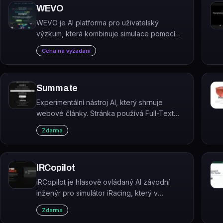
WEVO
WEVO je AI platforma pro uživatelský
výzkum, která kombinuje simulace pomocí
umělé inteligence s testováním na reálných
Cena na vyžádání
uživatelích.
Summate
Experimentální nástroj AI, který shrnuje
webové články. Stránka používá Full-Text
RSS pro extrakci článků a OpenAI pro shrnutí
Zdarma
článků.
IRCopilot
iRCopilot je hlasově ovládaný AI závodní
inženýr pro simulátor iRacing, který v
reálném čase analyzuje telemetrii a
Zdarma
optimalizuje závodní strategii.