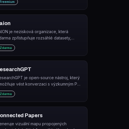
Freemium
aion
AION je nezisková organizace, která
darma zpřístupňuje rozsáhlé datasety,
ástroje a modely pro výzkum strojového
Zdarma
čení.
esearchGPT
esearchGPT je open-source nástroj, který
možňuje vést konverzaci s výzkumným PDF
lánkem pomocí jazykového modelu.
Zdarma
onnected Papers
eneruje vizuální mapu propojených