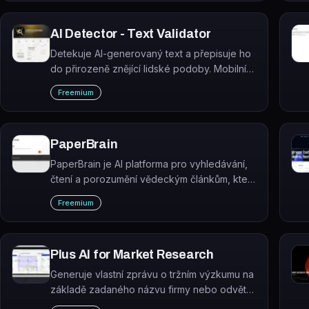
AI Detector - Text Validator
Detekuje AI-generovaný text a přepisuje ho
do přirozeně znějící lidské podoby. Mobilní
aplikace pro iPhone, iPad a Mac.
Freemium
PaperBrain
PaperBrain je AI platforma pro vyhledávání,
čtení a porozumění vědeckým článkům, která
využívá GPT asistenta pro interaktivní práci s
Freemium
výzkumnými texty.
Plus AI for Market Research
Generuje vlastní zprávu o tržním výzkumu na
základě zadaného názvu firmy nebo odvětví
ve formě prezentace.