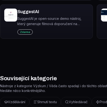
SuggestAI
SuggestAI je open-source demo nástroj,
který generuje filmová doporučení na
základě uživatelského vstupu pomocí
Zdarma
OpenAI GPT-3.
Související kategorie
Nástroje z kategorie Výzkum / Věda často spadají i do těchto oblastí 
hledáte něco konkrétnějšího.
Vzdělávání
Shrnutí textu
Vyhledávač
Prod