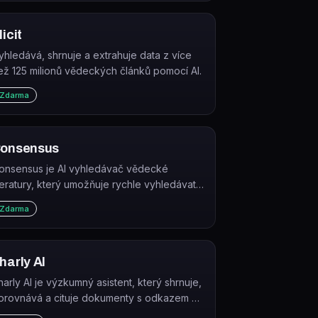
licit
yhledává, shrnuje a extrahuje data z více
ež 125 milionů vědeckých článků pomocí AI.
Zdarma
onsensus
onsensus je AI vyhledávač vědecké
iteratury, který umožňuje rychle vyhledávat,
rganizovat a analyzovat poznatky z
Zdarma
ecenzovaných studií.
harly AI
harly AI je výzkumný asistent, který shrnuje,
orovnává a cituje dokumenty s odkazem na
droje.