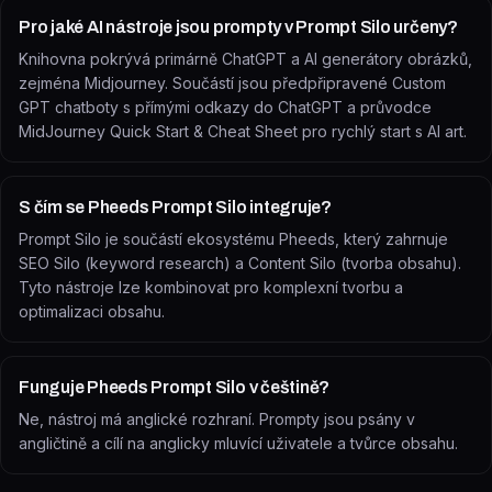
Pro jaké AI nástroje jsou prompty v Prompt Silo určeny?
Knihovna pokrývá primárně ChatGPT a AI generátory obrázků,
zejména Midjourney. Součástí jsou předpřipravené Custom
GPT chatboty s přímými odkazy do ChatGPT a průvodce
MidJourney Quick Start & Cheat Sheet pro rychlý start s AI art.
S čím se Pheeds Prompt Silo integruje?
Prompt Silo je součástí ekosystému Pheeds, který zahrnuje
SEO Silo (keyword research) a Content Silo (tvorba obsahu).
Tyto nástroje lze kombinovat pro komplexní tvorbu a
optimalizaci obsahu.
Funguje Pheeds Prompt Silo v češtině?
Ne, nástroj má anglické rozhraní. Prompty jsou psány v
angličtině a cílí na anglicky mluvící uživatele a tvůrce obsahu.