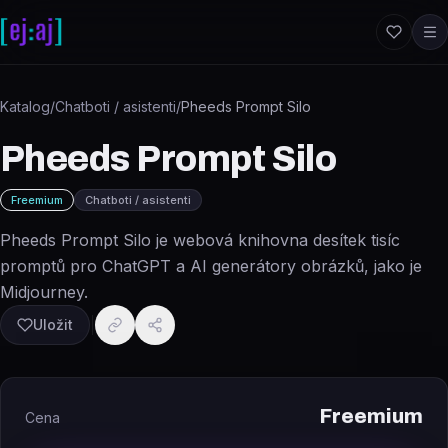
Přeskočit na obsah
Katalog
/
Chatboti / asistenti
/
Pheeds Prompt Silo
Pheeds Prompt Silo
Freemium
Chatboti / asistenti
Pheeds Prompt Silo je webová knihovna desítek tisíc
promptů pro ChatGPT a AI generátory obrázků, jako je
Midjourney.
Uložit
Freemium
Cena