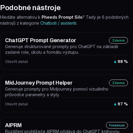
Podobné nástroje
Hledáte alternativu k
Pheeds Prompt Silo
? Tady je
6
podobných
nástrojů z kategorie
Chatboti / asistenti
.
ChatGPT Prompt Generator
Zdarma
Generuje strukturované prompty pro ChatGPT na základě
zadané role, úkolu a formátu výstupu.
Otevřít detail
98
%
MidJourney Prompt Helper
Zdarma
Generuje prompty pro Midjourney pomocí vizuálního
průvodce parametry a styly.
Otevřít detail
97
%
AIPRM
Freemium
Rozšíření prohlížeče AIPRM přidává do ChatGPT knihovnu