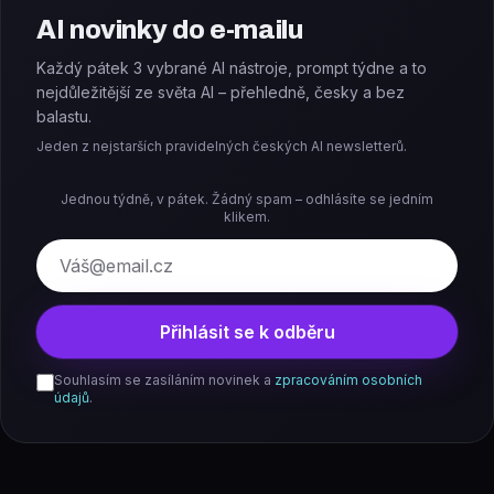
AI novinky do e-mailu
Každý pátek 3 vybrané AI nástroje, prompt týdne a to
nejdůležitější ze světa AI – přehledně, česky a bez
balastu.
Jeden z nejstarších pravidelných českých AI newsletterů.
Jednou týdně, v pátek. Žádný spam – odhlásíte se jedním
klikem.
E-mail
Přihlásit se k odběru
Souhlasím se zasíláním novinek a
zpracováním osobních
údajů
.