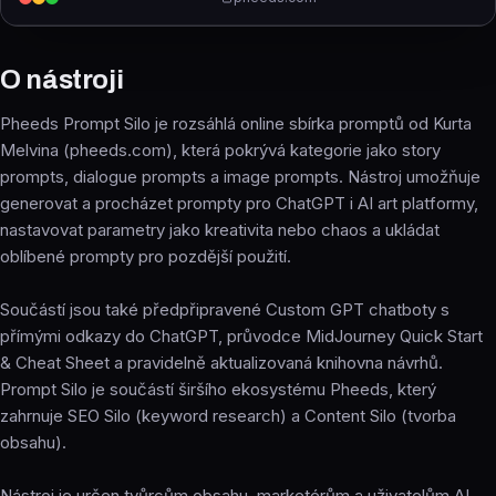
O nástroji
Pheeds Prompt Silo je rozsáhlá online sbírka promptů od Kurta
Melvina (pheeds.com), která pokrývá kategorie jako story
prompts, dialogue prompts a image prompts. Nástroj umožňuje
generovat a procházet prompty pro ChatGPT i AI art platformy,
nastavovat parametry jako kreativita nebo chaos a ukládat
oblíbené prompty pro pozdější použití.
Součástí jsou také předpřipravené Custom GPT chatboty s
přímými odkazy do ChatGPT, průvodce MidJourney Quick Start
& Cheat Sheet a pravidelně aktualizovaná knihovna návrhů.
Prompt Silo je součástí širšího ekosystému Pheeds, který
zahrnuje SEO Silo (keyword research) a Content Silo (tvorba
obsahu).
Nástroj je určen tvůrcům obsahu, marketérům a uživatelům AI