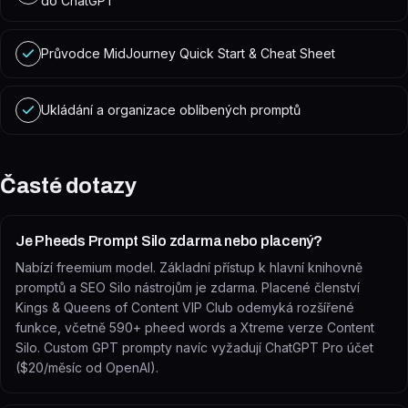
do ChatGPT
Průvodce MidJourney Quick Start & Cheat Sheet
Ukládání a organizace oblíbených promptů
Časté dotazy
Je Pheeds Prompt Silo zdarma nebo placený?
Nabízí freemium model. Základní přístup k hlavní knihovně
promptů a SEO Silo nástrojům je zdarma. Placené členství
Kings & Queens of Content VIP Club odemyká rozšířené
funkce, včetně 590+ pheed words a Xtreme verze Content
Silo. Custom GPT prompty navíc vyžadují ChatGPT Pro účet
($20/měsíc od OpenAI).