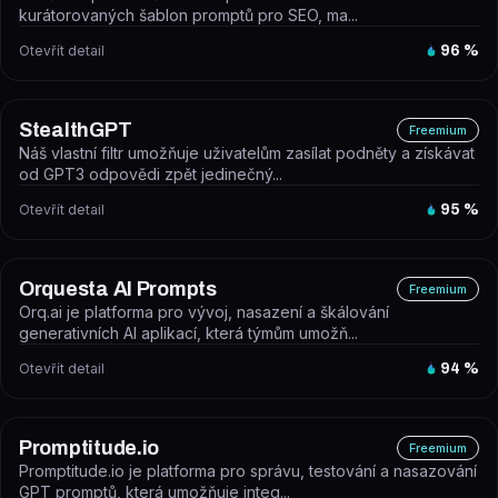
kurátorovaných šablon promptů pro SEO, ma...
Otevřít detail
96
%
StealthGPT
Freemium
Náš vlastní filtr umožňuje uživatelům zasílat podněty a získávat
od GPT3 odpovědi zpět jedinečný...
Otevřít detail
95
%
Orquesta AI Prompts
Freemium
Orq.ai je platforma pro vývoj, nasazení a škálování
generativních AI aplikací, která týmům umožň...
Otevřít detail
94
%
Promptitude.io
Freemium
Promptitude.io je platforma pro správu, testování a nasazování
GPT promptů, která umožňuje integ...