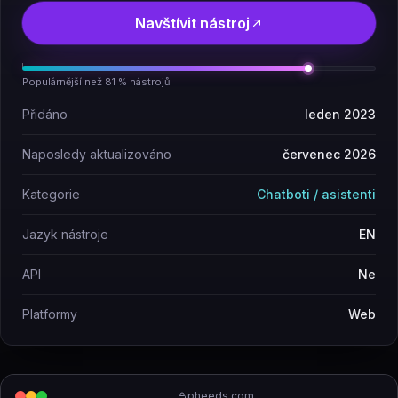
Navštívit nástroj
Populárnější než 81 % nástrojů
Přidáno
leden 2023
Naposledy aktualizováno
červenec 2026
Kategorie
Chatboti / asistenti
Jazyk nástroje
EN
API
Ne
Platformy
Web
pheeds.com