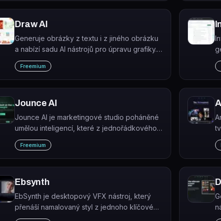
k
Draw AI
I
Generuje obrázky z textu i z jiného obrázku
I
a nabízí sadu AI nástrojů pro úpravu grafiky.
g
Jde o čínskou all-in-one designovou
m
Freemium
platformu 志设网 (Zhishe) zaměřenou na
l
grafické designéry.
Jounce AI
A
Jounce AI je marketingové studio poháněné
A
umělou inteligencí, které z jednořádkového
t
promptu generuje texty, vizuály a kampaně
k
Freemium
připravené k publikaci.
z
Ebsynth
D
EbSynth je desktopový VFX nástroj, který
G
přenáší namalovaný styl z jednoho klíčového
n
snímku na celé video pomocí syntézy textur.
a