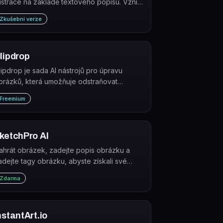
lustrace na základě textového popisu. Vznikl
poluprací studií Spellbrush a Midjourney.
Zkušební verze
lipdrop
lipdrop je sada AI nástrojů pro úpravu
brázků, která umožňuje odstraňovat
ozadí, generovat obrázky z textu,
Freemium
ětšovat rozlišení a čistit fotografie.
ketchPro AI
ahrát obrázek, zadejte popis obrázku a
adejte tagy obrázku, abyste získali své
črty.
Zdarma
nstantArt.io