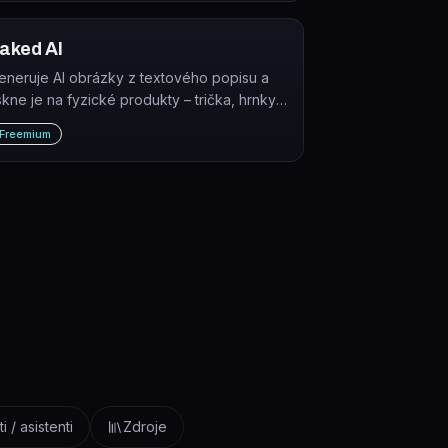
aked AI
eneruje AI obrázky z textového popisu a
iskne je na fyzické produkty – trička, hrnky,
ouzdra na telefony a další merchandise.
Freemium
i / asistenti
Zdroje