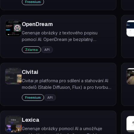
Freemium
jako Stable Diffusion a Flux.
OpenDream
Generuje obrázky z textového popisu
pomocí AI. OpenDream je bezplatný
generátor AI umění dostupný přes webový
Zdarma
API
prohlížeč.
Civitai
Civitai je platforma pro sdílení a stahování AI
modelů (Stable Diffusion, Flux) a pro tvorbu
a sdílení AI generovaného umění.
Freemium
API
Lexica
Generuje obrázky pomocí AI a umožňuje