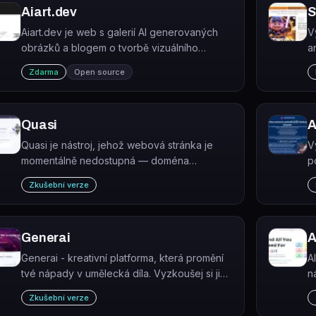
Aiart.dev
S
Aiart.dev je web s galerií AI generovaných
V
obrázků a blogem o tvorbě vizuálního
an
obsahu pomocí umělé inteligence.
Zdarma
Open source
Quasi
A
Quasi je nástroj, jehož webová stránka je
V
momentálně nedostupná — doména
p
quasi.market vypršela.
v
Zkušební verze
n
je
Generai
A
Generai - kreativní platforma, která promění
A
tvé nápady v umělecká díla. Vyzkoušej si ji
n
zdarma a objev, jak se tvé myšlenky promění
u
Zkušební verze
v jedinečné umělecké kousky. Kategorie:
i