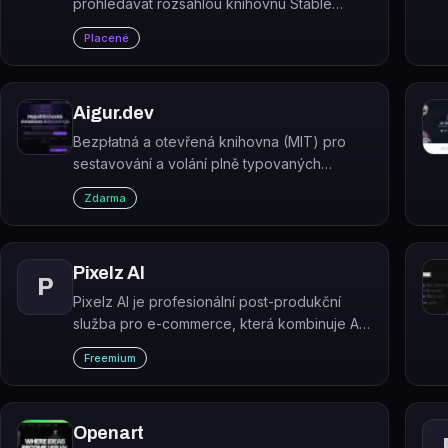
prohledávat rozsáhlou knihovnu Stable
Diffusion promptů a výsledků.
Placené
Aigur.dev
Bezpłatná a otevřená knihovna (MIT) pro
sestavování a volání plně typovaných
generativních AI pipeline. Vytvořte obrázek
Zdarma
pomocí svého hlasu nebo básně pomocí
obrázku!
Pixelz AI
P
Pixelz AI je profesionální post-produkční
služba pro e-commerce, která kombinuje AI
automatizaci s lidskými retušéry při úpravě
Freemium
produktových fotografií ve velkém měřítku.
Openart