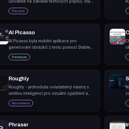
uživatele na základě textových popisů. Stačí
i
nahrát 10–20 vlastních fotografií, ze kterých
s
Placené
se natrénuje soukromý AI model.
AI Picasso
C
AI Picasso byla mobilní aplikace pro
C
generování obrázků z textu pomocí Stable
o
Diffusion. Služba byla ukončena v srpnu
p
Freemium
2025.
zv
Roughly
S
Roughly - jednoduše ovladatelný nástroj s
N
umělou inteligencí pro vizuální vyjádření a
z
tvorbu. Zdarma! Kategorie: #art.
ná
Neuvedeno
Phraser
I
P