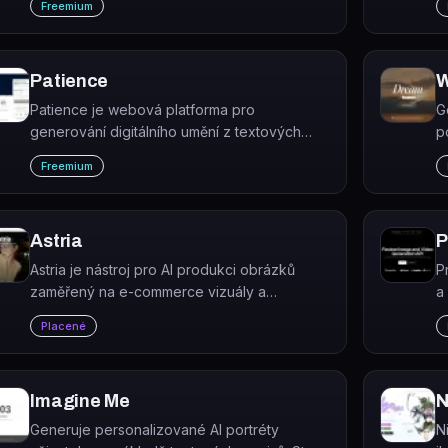
Freemium
n
Patience
Patience je webová platforma pro
G
generování digitálního umění z textových
p
promptů pomocí více než 30 AI modelů.
s
Freemium
Platforma je v současnosti označována jako
b
neaktivní (shutdown).
Astria
P
Astria je nástroj pro AI produkci obrázků
P
zaměřený na e-commerce vizuály a
a
profesionální headshoty.
g
Placené
Imagine Me
N
Generuje personalizované AI portréty
N