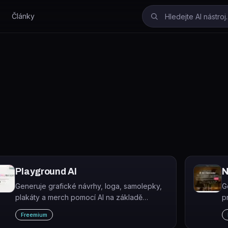
Články
Playground AI
N
Generuje grafické návrhy, loga, samolepky,
G
plakáty a merch pomocí AI na základě
p
textového popisu.
N
Freemium
p