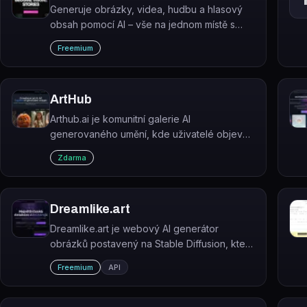
Generuje obrázky, videa, hudbu a hlasový
obsah pomocí AI – vše na jednom místě s
přístupem k 100+ modelům.
Freemium
ArtHub
Arthub.ai je komunitní galerie AI
generovaného umění, kde uživatelé objevují,
nahrávají a sdílejí obrázky vytvořené umělou
Zdarma
inteligencí.
Dreamlike.art
Dreamlike.art je webový AI generátor
obrázků postavený na Stable Diffusion, který
vytváří originální umění z textových promptů
Freemium
API
nebo transformuje existující obrázky.