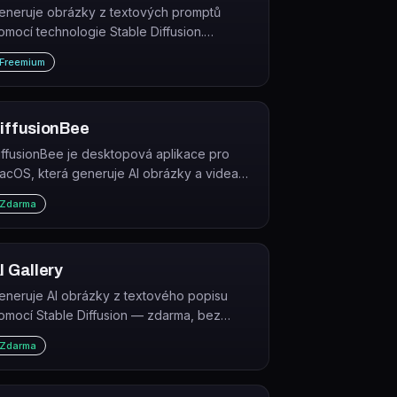
eneruje obrázky z textových promptů
omocí technologie Stable Diffusion.
nstantArt.io je webová platforma s více než
Freemium
5 doladěnými AI modely pro různé
mělecké styly.
iffusionBee
iffusionBee je desktopová aplikace pro
acOS, která generuje AI obrázky a videa
okálně pomocí Stable Diffusion – zcela
Zdarma
darma a bez připojení k internetu.
I Gallery
eneruje AI obrázky z textového popisu
omocí Stable Diffusion — zdarma, bez
nstalace a bez nutnosti registrace.
Zdarma