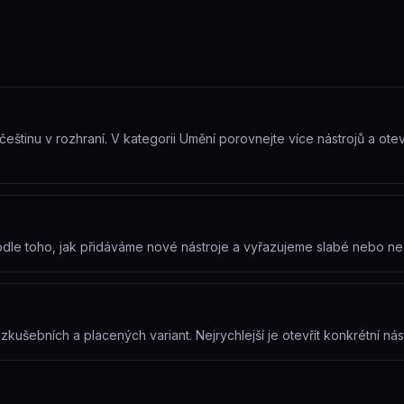
eštinu v rozhraní. V kategorii Umění porovnejte více nástrojů a otevír
podle toho, jak přidáváme nové nástroje a vyřazujeme slabé nebo ne
ušebních a placených variant. Nejrychlejší je otevřít konkrétní nást