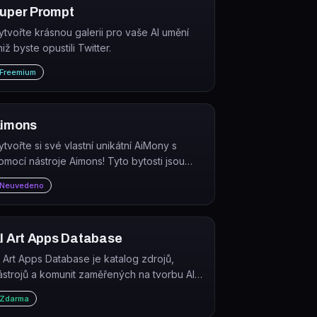
uper Prompt
ytvořte krásnou galerii pro vaše AI umění
iž byste opustili Twitter.
Freemium
imons
ytvořte si své vlastní unikátní AiMony s
omocí nástroje Aimons! Tyto bytosti jsou
ytvořeny umělou inteligencí a přinášejí
Neuvedeno
euvěřitelnou kreativitu do světa umění. A co
 nejlepší?
I Art Apps Database
I Art Apps Database je katalog zdrojů,
ástrojů a komunit zaměřených na tvorbu AI
mění pro designéry, umělce a prompt
Zdarma
nženýry.