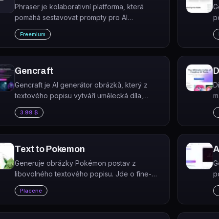
Phraser je kolaborativní platforma, která
G
pomáhá sestavovat prompty pro AI
p
generátory obrázků a generovat vizuální
I
Freemium
obsah z více než 35 AI modelů.
2
u
Gencraft
D
Gencraft je AI generátor obrázků, který z
D
textového popisu vytváří umělecká díla,
m
fotografie a avatary.
l
3.99 $
z
Text to Pokemon
A
Generuje obrázky Pokémon postav z
G
libovolného textového popisu. Jde o fine-
p
tuned verzi Stable Diffusion trénovanou na
i
Placené
Pokémon obrázcích od Lambda Labs.