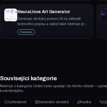
několika sekund.
Neural.love Art Generator
Generuje obrázky pomocí AI na základě
textového popisu a nabízí také nástroje pro
vylepšení kvality fotografií a přístup k
Freemium
milionům obrázků ve veřejné doméně.
Související kategorie
Nástroje z kategorie Umění často spadají i do těchto oblastí – vyplat
konkrétnějšího.
Vyhledávač
Generátor obrázků
Hudba
Úp