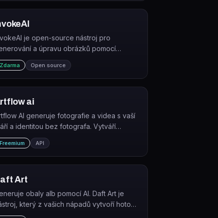
omunitními prvky.
nvokeAI
nvokeAI je open-source nástroj pro
enerování a úpravu obrázků pomocí
odelů Stable Diffusion, určený k provozu
Zdarma
Open source
okálně na vlastním hardware.
rtflow ai
rtflow AI generuje fotografie a videa s vaší
váří a identitou bez fotografa. Vytváří
onzistentní vizuální obsah pro osobní
Freemium
API
načku, sociální sítě a marketing.
aft Art
eneruje obaly alb pomocí AI. Daft Art je
ástroj, který z vašich nápadů vytvoří hotový
rtwork pro album nebo singl během