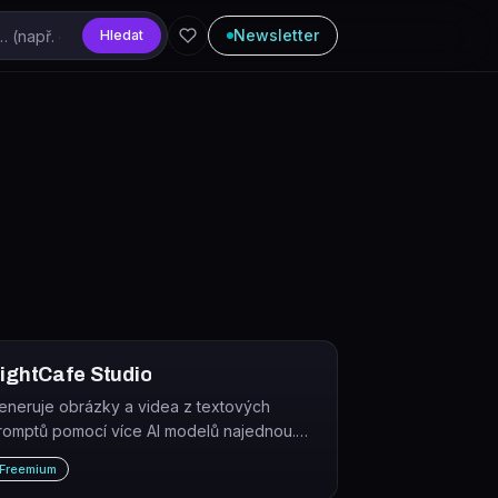
Newsletter
Hledat
ightCafe Studio
eneruje obrázky a videa z textových
romptů pomocí více AI modelů najednou.
ightCafe Studio je webová a mobilní
Freemium
latforma kombinující tvorbu AI umění s