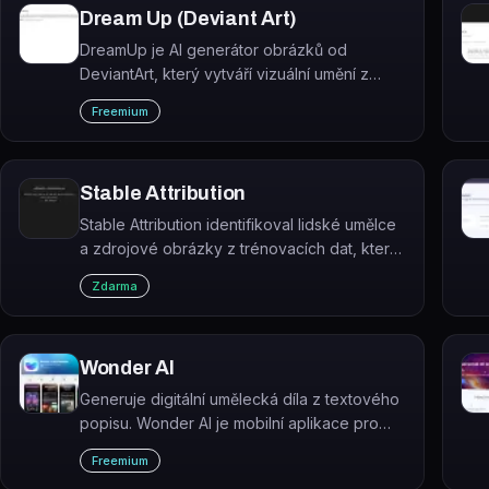
Dream Up (Deviant Art)
DreamUp je AI generátor obrázků od
DeviantArt, který vytváří vizuální umění z
textových promptů v různých
Freemium
přednastavených stylech.
Stable Attribution
Stable Attribution identifikoval lidské umělce
a zdrojové obrázky z trénovacích dat, které
ovlivnily konkrétní AI-generovaný obrázek
Zdarma
ze Stable Diffusion. Nástroj byl ukončen.
Wonder AI
Generuje digitální umělecká díla z textového
popisu. Wonder AI je mobilní aplikace pro
iPhone, která převádí zadaný prompt a
Freemium
zvolený umělecký styl do obrazu během