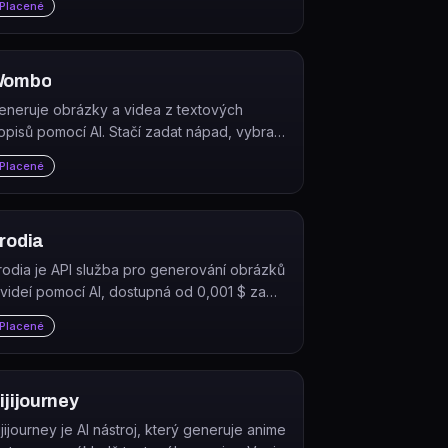
Placené
ěkolika minut.
Wombo
eneruje obrázky a videa z textových
opisů pomocí AI. Stačí zadat nápad, vybrat
tyl a Dream by WOMBO vytvoří výsledek
Placené
ěhem několika sekund.
rodia
rodia je API služba pro generování obrázků
 videí pomocí AI, dostupná od 0,001 $ za
enerování.
Placené
ijijourney
ijijourney je AI nástroj, který generuje anime