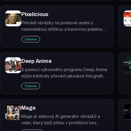
Pixelicious
Převádí obrázky na pixelové umění s
nastavitelnou mřížkou a barevnou paletou.
Výsledky jsou vhodné pro herní assety,
Zdarma
avatary nebo retro design.
Deep Anime
S pomocí výkonného programu Deep Anime
může kdokoliv převést jakoukoli fotografii
do krásného anime scénáře.
Zdarma
Mage
Mage je webový AI generátor obrázků a
videí, který běží přímo v prohlížeči bez
instalace a staví na open-source modelech