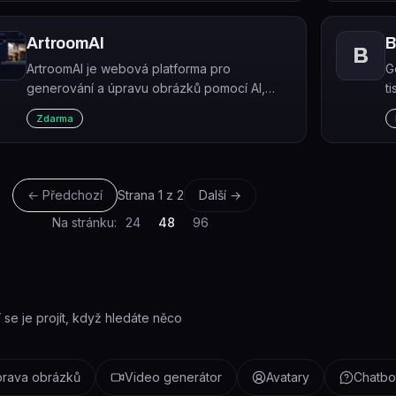
#art.
ArtroomAI
B
B
ArtroomAI je webová platforma pro
G
generování a úpravu obrázků pomocí AI,
t
která nevyžaduje znalost kódu.
p
Zdarma
← Předchozí
Strana
1
z
2
Další →
Na stránku:
24
48
96
í se je projít, když hledáte něco
rava obrázků
Video generátor
Avatary
Chatbot