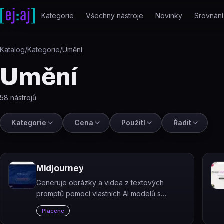
Přeskočit na obsah
Kategorie
Všechny nástroje
Novinky
Srovnání
Katalog
/
Kategorie
/
Umění
Umění
58
nástrojů
Kategorie
Cena
Použití
Řadit
Midjourney
Generuje obrázky a videa z textových
promptů pomocí vlastních AI modelů s
důrazem na uměleckou kvalitu výstupů.
Placené