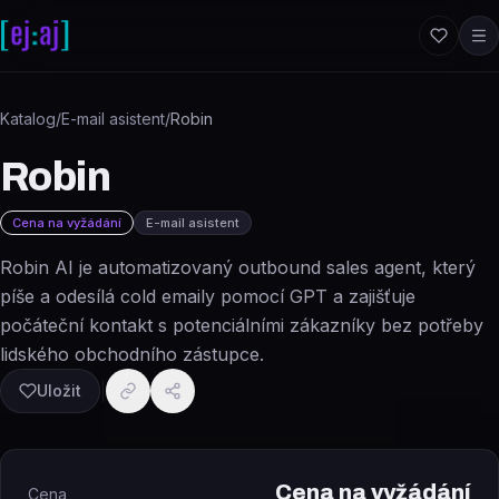
Přeskočit na obsah
Katalog
/
E-mail asistent
/
Robin
Robin
Cena na vyžádání
E-mail asistent
Robin AI je automatizovaný outbound sales agent, který
píše a odesílá cold emaily pomocí GPT a zajišťuje
počáteční kontakt s potenciálními zákazníky bez potřeby
lidského obchodního zástupce.
Uložit
Cena na vyžádání
Cena