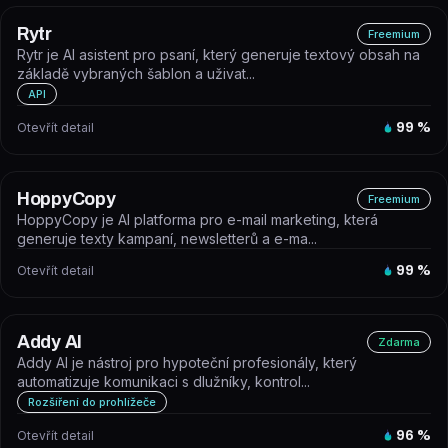
Rytr
Freemium
Rytr je AI asistent pro psaní, který generuje textový obsah na
základě vybraných šablon a uživat...
API
Otevřít detail
99
%
HoppyCopy
Freemium
HoppyCopy je AI platforma pro e-mail marketing, která
generuje texty kampaní, newsletterů a e-ma...
Otevřít detail
99
%
Addy AI
Zdarma
Addy AI je nástroj pro hypoteční profesionály, který
automatizuje komunikaci s dlužníky, kontrol...
Rozšíření do prohlížeče
Otevřít detail
96
%