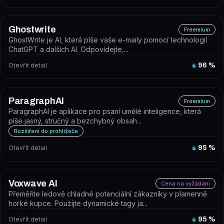
Ghostwrite
Freemium
GhostWrite je AI, která píše vaše e-maily pomocí technologií
ChatGPT a dalších AI. Odpovídejte,...
Otevřít detail
96
%
ParagraphAI
Freemium
ParagraphAI je aplikace pro psaní umělé inteligence, která
píše jasný, stručný a bezchybný obsah...
Rozšíření do prohlížeče
Otevřít detail
95
%
Voxwave AI
Cena na vyžádání
Přeměňte ledově chladné potenciální zákazníky v plamenně
horké kupce. Použijte dynamické tagy ja...
Otevřít detail
95
%