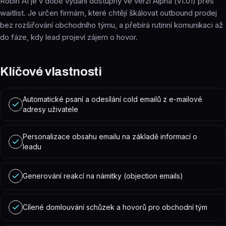
Robin AI je v době vydání dostupný ve verzi Alpha (v1.01) přes
waitlist. Je určen firmám, které chtějí škálovat outbound prodej
bez rozšiřování obchodního týmu, a přebírá rutinní komunikaci až
do fáze, kdy lead projeví zájem o hovor.
Klíčové vlastnosti
Automatické psaní a odesílání cold emailů z e-mailové
adresy uživatele
Personalizace obsahu emailu na základě informací o
leadu
Generování reakcí na námitky (objection emails)
Cílené domlouvání schůzek a hovorů pro obchodní tým