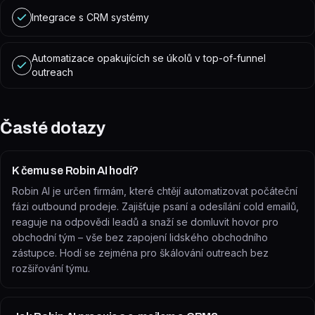
Integrace s CRM systémy
Automatizace opakujících se úkolů v top-of-funnel
outreach
Časté dotazy
K čemu se Robin AI hodí?
Robin AI je určen firmám, které chtějí automatizovat počáteční
fázi outbound prodeje. Zajišťuje psaní a odesílání cold emailů,
reaguje na odpovědi leadů a snaží se domluvit hovor pro
obchodní tým – vše bez zapojení lidského obchodního
zástupce. Hodí se zejména pro škálování outreach bez
rozšiřování týmu.