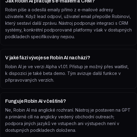
Jak Robin AI pracuje s e-mailem a CRM?
Robin píše a odesílá emaily přímo z e-mailové adresy
uživatele. Když lead odpoví, uživatel email přepošle Robinovi,
který sestaví další zprávu. Nástroj podporuje integraci s CRM
systémy, konkrétní podporované platformy však v dostupných
podkladech specifikovány nejsou.
V jaké fázi vývoje se Robin AI nachází?
Robin AI je ve verzi Alpha v1.01. Přístup je možný přes waitlist,
k dispozici je také beta demo. Tým avizuje další funkce v
připravovaných verzích.
Funguje Robin AI v češtině?
Ne, Robin AI má anglické rozhraní. Nástroj je postaven na GPT
a primárně cílí na anglicky vedený obchodní outreach;
podpora jiných jazyků ve vstupech ani výstupech není v
dostupných podkladech doložena.