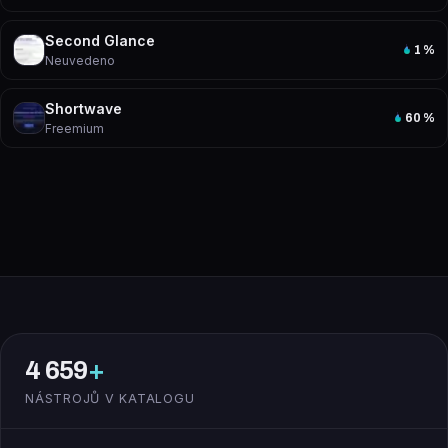
Second Glance
1
%
Neuvedeno
Shortwave
60
%
Freemium
4 659
+
NÁSTROJŮ V KATALOGU