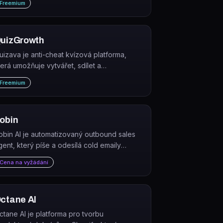
Freemium
uizGrowth
uizava je anti-cheat kvízová platforma,
terá umožňuje vytvářet, sdílet a
yhodnocovat online kvízy a testy s
Freemium
estavěnou ochranou proti podvádění.
obin
obin AI je automatizovaný outbound sales
gent, který píše a odesílá cold emaily
omocí GPT a zajišťuje počáteční kontakt s
Cena na vyžádání
otenciálními zákazníky bez potřeby
idského obchodního zástupce.
ctane AI
ctane AI je platforma pro tvorbu