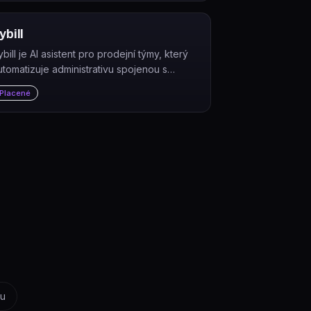
ybill
bill je AI asistent pro prodejní týmy, který
utomatizuje administrativu spojenou s
bchodními hovory – generuje shrnutí
Placené
chůzek, vyplňuje CRM a píše follow-up e-
ily.
tu