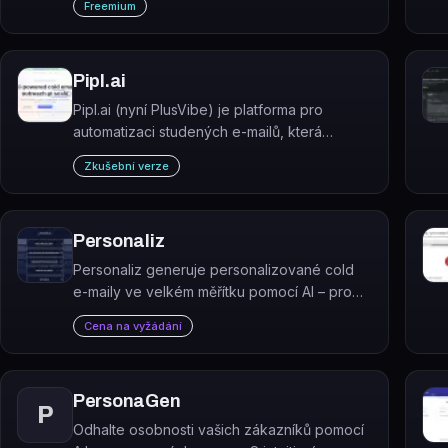
Freemium
hovory formou roleplay.
Pipl.ai
Pipl.ai (nyní PlusVibe) je platforma pro
automatizaci studených e-mailů, která
umožňuje rozesílat personalizované
Zkušební verze
kampaně ve velkém měřítku s důrazem na
doručitelnost.
Personaliz
Personaliz generuje personalizované cold
e-maily ve velkém měřítku pomocí AI – pro
každého prospekta zvlášť, ne jen
Cena na vyžádání
icebreaker.
PersonaGen
P
Odhalte osobnosti vašich zákazníků pomocí