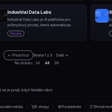
Industrial Data Labs
S
Industrial Data Labs je AI platforma pro
Sy
průmyslový prodej, která automatizuje
a
zpracování poptávek (RFQ) v sektoru PVF
o
Placené
(potrubí, ventily, armatury).
s
ma
← Předchozí
Strana
1
z
3
Další →
Na stránku:
24
48
96
í se je projít, když hledáte něco
 sociální média
E-shopy
Produktivita
Shrnutí tex