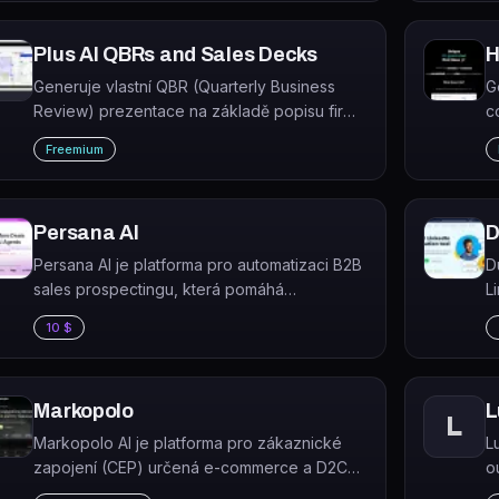
a
Plus AI QBRs and Sales Decks
H
Generuje vlastní QBR (Quarterly Business
G
Review) prezentace na základě popisu firmy
c
a klienta, zdarma a poháněné AI.
p
Freemium
Persana AI
D
Persana AI je platforma pro automatizaci B2B
D
sales prospectingu, která pomáhá
L
vyhledávat, obohacovat a personalizovat
z
10 $
outbound oslovování potenciálních
s
zákazníků ve velkém měřítku.
Markopolo
L
L
Markopolo AI je platforma pro zákaznické
L
zapojení (CEP) určená e-commerce a D2C
o
značkám, která automatizuje
a