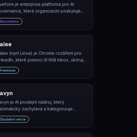
iveform je enterprise platforma pro AI
overnance, která organizacím poskytuje
řehled nad celým AI stackem a hodnotí
Neuvedeno
aždý AI nástroj nebo prototyp podle sedmi
imenzí důvěryhodnosti.
alee
alee (nyní Linxa) je Chrome rozšíření pro
inkedIn, které pomocí AI třídí inbox, skóruje
rofily a navrhuje odpovědi s cílem proměnit
Freemium
onverzace v obchody.
avyn
avyn je AI prodejní nástroj, který
utomaticky zachytává a kategorizuje
lientské poznatky z textových poznámek a
Zkušební verze
uduje z nich profily zákazníků.