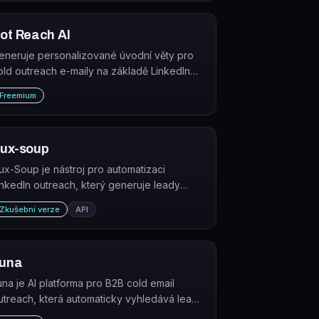
plikacích a systémech.
ot Reach AI
eneruje personalizované úvodní věty pro
old outreach e-maily na základě LinkedIn
rofilů příjemců.
Freemium
ux-soup
ux-Soup je nástroj pro automatizaci
inkedIn outreach, který generuje leady
asíláním personalizovaných zpráv, žádostí o
Zkušební verze
API
pojení a drip kampaní cílovým kontaktům.
una
una je AI platforma pro B2B cold email
utreach, která automaticky vyhledává leady
 generuje personalizované e-maily.