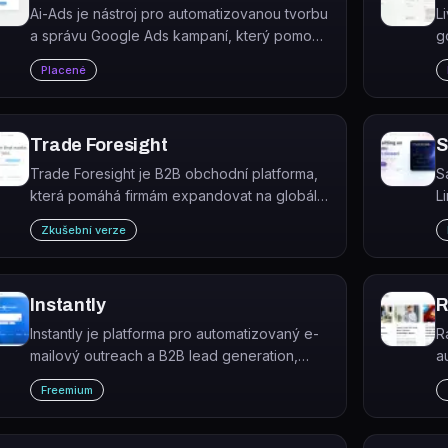
Ai-Ads je nástroj pro automatizovanou tvorbu
L
a správu Google Ads kampaní, který pomocí
g
AI vybírá klíčová slova s vysokým komerčním
p
Placené
záměrem a generuje dynamické landing
k
pages.
d
Trade Foresight
S
Trade Foresight je B2B obchodní platforma,
S
která pomáhá firmám expandovat na globální
L
trhy prostřednictvím analýzy obchodu,
p
Zkušební verze
vyhledávání partnerů a tržních dat.
k
Instantly
R
Instantly je platforma pro automatizovaný e-
R
mailový outreach a B2B lead generation,
a
která kombinuje AI agenty, CRM a nástroje
k
Freemium
pro doručitelnost e-mailů.
b