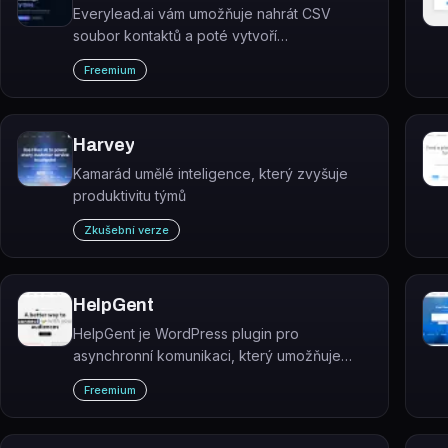
Everylead.ai vám umožňuje nahrát CSV
soubor kontaktů a poté vytvoří
přizpůsobené ledové přestávky a
Freemium
profesionální přehledy pro každý kontakt na
základě jeho profilu na LinkedIn.
Harvey
Kamarád umělé inteligence, který zvyšuje
produktivitu týmů
Zkušební verze
HelpGent
HelpGent je WordPress plugin pro
asynchronní komunikaci, který umožňuje
výměnu video zpráv, hlasových zpráv,
Freemium
textových zpráv a nahrávek obrazovky
přímo na webu.