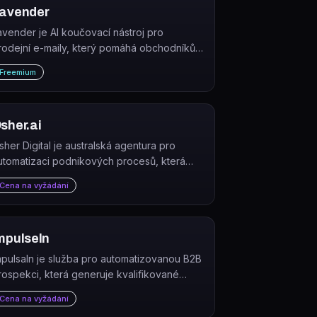
avender
avender je AI koučovací nástroj pro
rodejní e-maily, který pomáhá obchodníkům
sát efektivnější cold e-maily a získávat více
Freemium
dpovědí od potenciálních zákazníků.
sher.ai
sher Digital je australská agentura pro
utomatizaci podnikových procesů, která
avrhuje a implementuje vlastní AI agenty,
Cena na vyžádání
PA řešení a systémové integrace pro firmy.
mpulseln
mpulsaIn je služba pro automatizovanou B2B
rospekci, která generuje kvalifikované
otenciální zákazníky přes LinkedIn a další
Cena na vyžádání
anály.