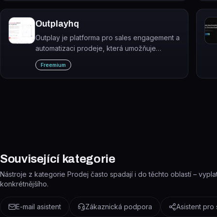
Outplayhq
Outplay je platforma pro sales engagement a
automatizaci prodeje, která umožňuje
multikanálové oslovování potenciálních
Freemium
zákazníků a řízení obchodního pipeline.
Související kategorie
Nástroje z kategorie Prodej často spadají i do těchto oblastí – vyplat
konkrétnějšího.
E-mail asistent
Zákaznická podpora
Asistent pro