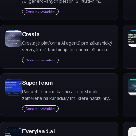
A.I. generovaných person. S intuitivním
rozhraním a výkonnými algoritmy rychle
Cena na vyžádání
analyzuje PersonaGen vaši cílovou skupinu a
generuje přesné uživatelské…
Cresta
Cresta je platforma AI agentů pro zákaznický
servis, která kombinuje autonomní AI agenty
s asistencí živých operátorů v reálném čase.
Cena na vyžádání
SuperTeam
Rainbet je online kasino a sportsbook
zaměřené na kanadský trh, které nabízí hry,
sportovní sázení a kryptoplatby s uvítacím
Cena na vyžádání
bonusem do $700 + 20 free spins.
Everylead.ai