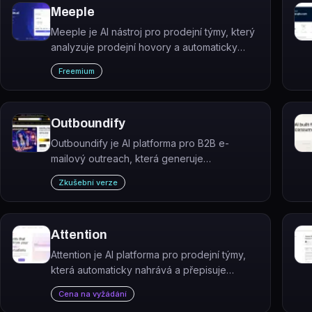
Meeple
Meeple je AI nástroj pro prodejní týmy, který
analyzuje prodejní hovory a automaticky
generuje personalizované jednostránkové
Freemium
mini-weby (one-pagery) pro efektivnější
follow-up.
Outboundify
Outboundify je AI platforma pro B2B e-
mailový outreach, která generuje
personalizované prodejní kampaně a
Zkušební verze
identifikuje nejlepší leady pomocí analýzy
prodejních dat.
Attention
Attention je AI platforma pro prodejní týmy,
která automaticky nahrává a přepisuje
obchodní hovory, vyplňuje CRM a generuje
Cena na vyžádání
follow-up e-maily.