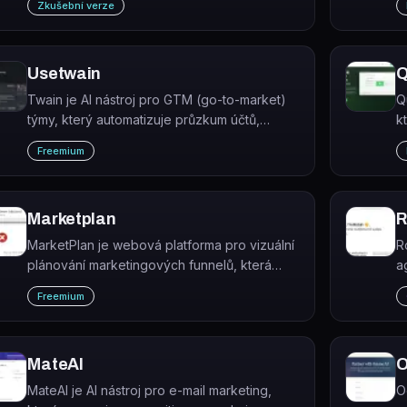
Zkušební verze
personalizovaný marketing napříč šesti
kanály.
Usetwain
Q
Twain je AI nástroj pro GTM (go-to-market)
Q
týmy, který automatizuje průzkum účtů,
k
kvalifikaci kontaktů a tvorbu
v
Freemium
personalizovaného outreach.
v
Marketplan
R
MarketPlan je webová platforma pro vizuální
R
plánování marketingových funnelů, která
a
umožňuje mapovat kampaně, projektovat
p
Freemium
ROI a sledovat výkon v reálném čase.
p
l
MateAI
O
MateAI je AI nástroj pro e-mail marketing,
O