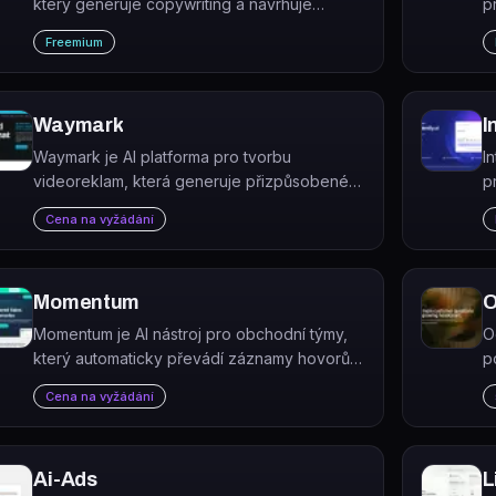
který generuje copywriting a navrhuje
p
šablony pro e-mailové kampaně.
p
Freemium
p
Waymark
I
Waymark je AI platforma pro tvorbu
I
videoreklam, která generuje přizpůsobené
p
video spoty v řádu minut.
p
Cena na vyžádání
Momentum
O
Momentum je AI nástroj pro obchodní týmy,
O
který automaticky převádí záznamy hovorů
p
na strukturovaná data v Salesforce a shrnutí
ř
Cena na vyžádání
ve Slacku.
m
Ai-Ads
L