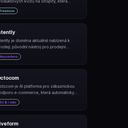
roduktových kvízů na Shopify, která
ersonalizuje nákupní zážitek a sbírá first-
Freemium
arty data o zákaznících.
ntently
ntently je doména aktuálně nabízená k
rodeji; původní nástroj pro prodejní
rospecting již není dostupný.
Neuvedeno
ctocom
ctocom je AI platforma pro zákaznickou
odporu e-commerce, která automaticky
eší dotazy zákazníků přes chat, hlas a e-
50 $ / měs
ail — 24/7 ve více než 100 jazycích.
iveform