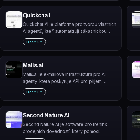
bez nutnosti rozšiřovat tým.
Quickchat
Quickchat AI je platforma pro tvorbu vlastních
AI agentů, kteří automatizují zákaznickou
podporu, prodej a e-commerce konverzace.
Freemium
Mails.ai
Mails.ai je e-mailová infrastruktura pro AI
agenty, která poskytuje API pro příjem,
skenování a strukturované zpracování e-
Freemium
mailů v agentních aplikacích.
Second Nature AI
Second Nature AI je software pro trénink
prodejních dovedností, který pomocí
konverzační AI simuluje realistické prodejní