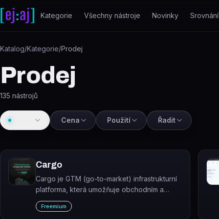
Přeskočit na obsah
Kategorie
Všechny nástroje
Novinky
Srovnání
Katalog
/
Kategorie
/
Prodej
Prodej
135
nástrojů
Prodej
Cena
Použití
Řadit
Cargo
Cargo je GTM (go-to-market) infrastrukturní
platforma, která umožňuje obchodním a
marketingovým týmům automatizovat datové
Freemium
workflow, segmentaci a revenue operace