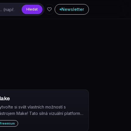
Newsletter
Hledat
ake
ytvořte si svět vlastních možností s
ástrojem Make! Tato silná vizuální platforma
ám umožní stavět a automatizovat cokoli ve
Freemium
ašich úkolech, pracovních postupech,