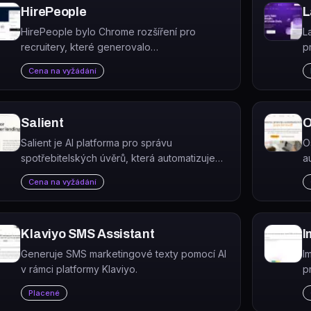
HirePeople
L
HirePeople bylo Chrome rozšíření pro
L
recruitery, které generovalo
p
personalizované oslovovací zprávy pro
p
Cena na vyžádání
kandidáty na základě jejich LinkedIn profilu.
o
Salient
O
Salient je AI platforma pro správu
O
spotřebitelských úvěrů, která automatizuje
a
inkaso pohledávek, servisování, regulatorní
n
Cena na vyžádání
audity, pojistné nároky a řešení sporů.
R
Klaviyo SMS Assistant
I
Generuje SMS marketingové texty pomocí AI
I
v rámci platformy Klaviyo.
p
p
Placené
k