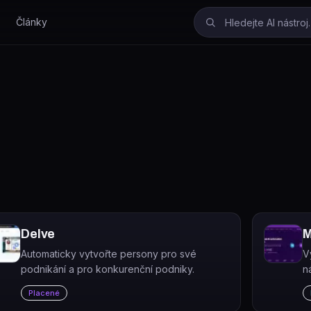
Články
Delve
M
Automaticky vytvořte persony pro své
V
podnikání a pro konkurenční podniky.
n
v
Placené
v