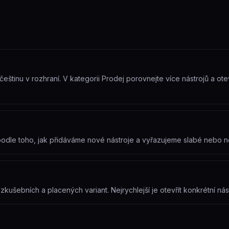
eštinu v rozhraní. V kategorii Prodej porovnejte více nástrojů a oteví
t podle toho, jak přidáváme nové nástroje a vyřazujeme slabé nebo 
ušebních a placených variant. Nejrychlejší je otevřít konkrétní nást