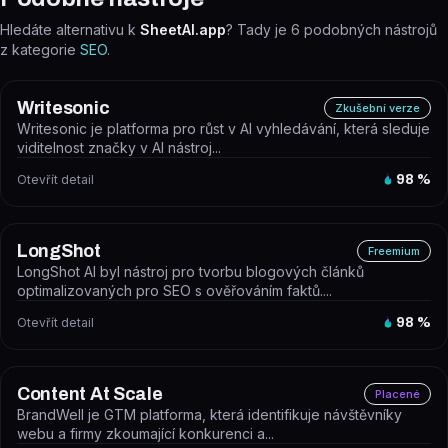
Hledáte alternativu k
SheetAI.app
? Tady je
6
podobných nástrojů
z kategorie
SEO
.
Writesonic
Zkušební verze
Writesonic je platforma pro růst v AI vyhledávání, která sleduje
viditelnost značky v AI nástroj...
Otevřít detail
98
%
LongShot
Freemium
LongShot AI byl nástroj pro tvorbu blogových článků
optimalizovaných pro SEO s ověřováním faktů....
Otevřít detail
98
%
Content At Scale
Placené
BrandWell je GTM platforma, která identifikuje návštěvníky
webu a firmy zkoumající konkurenci a...