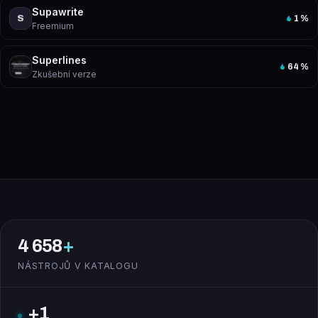
Supawrite
S
1
%
Freemium
Superlines
64
%
Zkušební verze
4 658
+
NÁSTROJŮ V KATALOGU
+1