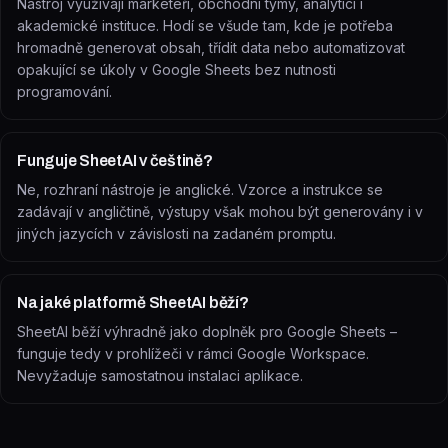
Nástroj využívají marketéři, obchodní týmy, analytici i
akademické instituce. Hodí se všude tam, kde je potřeba
hromadně generovat obsah, třídit data nebo automatizovat
opakující se úkoly v Google Sheets bez nutnosti
programování.
Funguje SheetAI v češtině?
Ne, rozhraní nástroje je anglické. Vzorce a instrukce se
zadávají v angličtině, výstupy však mohou být generovány i v
jiných jazycích v závislosti na zadaném promptu.
Na jaké platformě SheetAI běží?
SheetAI běží výhradně jako doplněk pro Google Sheets –
funguje tedy v prohlížeči v rámci Google Workspace.
Nevyžaduje samostatnou instalaci aplikace.