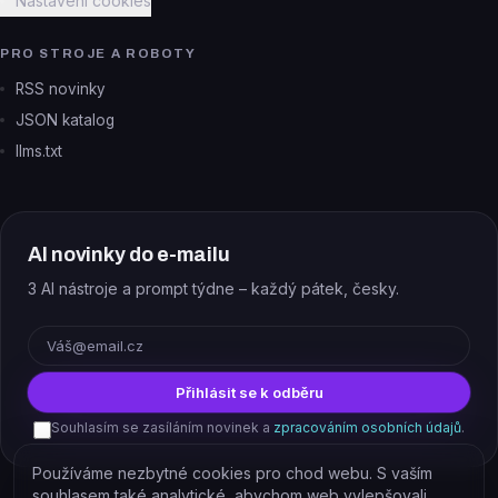
Nastavení cookies
PRO STROJE A ROBOTY
RSS novinky
JSON katalog
llms.txt
AI novinky do e-mailu
3 AI nástroje a prompt týdne – každý pátek, česky.
E-mail
Přihlásit se k odběru
Souhlasím se zasíláním novinek a
zpracováním osobních údajů
.
Používáme nezbytné cookies pro chod webu. S vaším
souhlasem také analytické, abychom web vylepšovali.