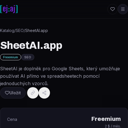
Přeskočit na obsah
Katalog
/
SEO
/
SheetAI.app
SheetAI.app
Freemium
SEO
SheetAI je doplněk pro Google Sheets, který umožňuje
používat AI přímo ve spreadsheetech pomocí
jednoduchých vzorců.
Uložit
Freemium
Cena
2 $ / měs.