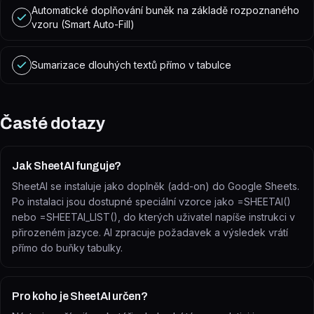
Automatické doplňování buněk na základě rozpoznaného
vzoru (Smart Auto-Fill)
Sumarizace dlouhých textů přímo v tabulce
Časté dotazy
Jak SheetAI funguje?
SheetAI se instaluje jako doplněk (add-on) do Google Sheets.
Po instalaci jsou dostupné speciální vzorce jako =SHEETAI()
nebo =SHEETAI_LIST(), do kterých uživatel napíše instrukci v
přirozeném jazyce. AI zpracuje požadavek a výsledek vrátí
přímo do buňky tabulky.
Pro koho je SheetAI určen?