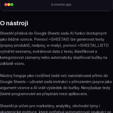
sheetai.app
O nástroji
SheetAI přidává do Google Sheets sadu AI funkcí dostupných
jako běžné vzorce. Pomocí =SHEETAI() lze generovat texty
(popisy produktů, nadpisy, e-maily), pomocí =SHEETAI_LIST()
vytvářet seznamy, extrahovat data z textu, klasifikovat a
kategorizovat záznamy nebo automaticky doplňovat buňky na
základě vzoru.
Nástroj funguje jako rozšíření (add-on) nainstalované přímo do
Google Sheets – uživatel zadá instrukci v přirozeném jazyce jako
argument vzorce a AI vrátí výsledek do buňky. Nevyžaduje tedy
žádné programování ani přepínání mezi aplikacemi.
SheetAI je určen pro marketéry, analytiky, obchodní týmy i
akademické instituce, které potřebují automatizovat opakující se