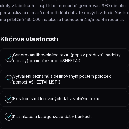
úkoly v tabulkách – například hromadné generování SEO obsahu,
personalizaci e-mailů nebo třídění dat z textových zdrojů. Nástroj
má přibližně 139 000 instalací a hodnocení 4,5/5 od 45 recenzí.
Klíčové vlastnosti
Generování libovolného textu (popisy produktů, nadpisy,
e-maily) pomocí vzorce =SHEETAI()
Vytváření seznamů s definovaným počtem položek
pomocí =SHEETAI_LIST()
Extrakce strukturovaných dat z volného textu
Klasifikace a kategorizace dat v buňkách