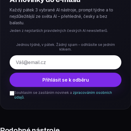
Každý pátek 3 vybrané AI nástroje, prompt týdne a to
nejdůležitější ze světa AI – přehledně, česky a bez
balastu.
Jeden z nejstarších pravidelných českých AI newsletterů.
Jednou týdně, v pátek. Žádný spam – odhlásíte se jedním
klikem.
E-mail
Přihlásit se k odběru
Souhlasím se zasíláním novinek a
zpracováním osobních
údajů
.
Podobné nástroje