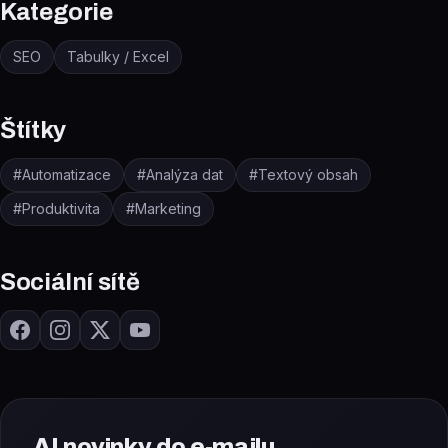
Kategorie
SEO
Tabulky / Excel
Štítky
#
Automatizace
#
Analýza dat
#
Textový obsah
#
Produktivita
#
Marketing
Sociální sítě
AI novinky do e-mailu