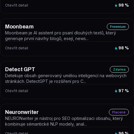
Otevřít detail
98
%
Moonbeam
Freemium
Moonbeam je AI asistent pro psaní dlouhých textů, který
generuje první návrhy blogů, esejí, news...
Otevřít detail
98
%
Detect GPT
Zdarma
Detekuje obsah generovaný umělou inteligencí na webových
stránkách. DetectGPT je rozšíření pro C...
Otevřít detail
97
%
Neuronwriter
Placené
NEURONwriter je nástroj pro SEO optimalizaci obsahu, který
kombinuje sémantické NLP modely, anal...
Otevřít detail
96
%