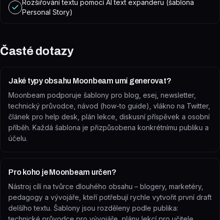
Rozšiřování textu pomocí AI text expanderu (šablona
Personal Story)
Časté dotazy
Jaké typy obsahu Moonbeam umí generovat?
Moonbeam podporuje šablony pro blog, esej, newsletter,
technický průvodce, návod (how-to guide), vlákno na Twitter,
článek pro help desk, plán lekce, diskusní příspěvek a osobní
příběh. Každá šablona je přizpůsobena konkrétnímu publiku a
účelu.
Pro koho je Moonbeam určen?
Nástroj cílí na tvůrce dlouhého obsahu – blogery, marketéry,
pedagogy a vývojáře, kteří potřebují rychle vytvořit první draft
delšího textu. Šablony jsou rozděleny podle publika:
technické průvodce pro vývojáře, plány lekcí pro učitele,