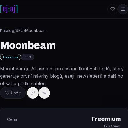
Přeskočit na obsah
Katalog
/
SEO
/
Moonbeam
Moonbeam
Freemium
SEO
Moonbeam je AI asistent pro psaní dlouhých textů, který
generuje první návrhy blogů, esejí, newsletterů a dalšího
obsahu podle šablon.
Uložit
Freemium
Cena
15 $ / měs.