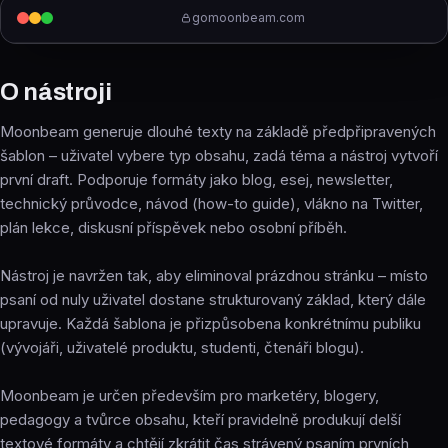
gomoonbeam.com
O nástroji
Moonbeam generuje dlouhé texty na základě předpřipravených
šablon – uživatel vybere typ obsahu, zadá téma a nástroj vytvoří
první draft. Podporuje formáty jako blog, esej, newsletter,
technický průvodce, návod (how-to guide), vlákno na Twitter,
plán lekce, diskusní příspěvek nebo osobní příběh.
Nástroj je navržen tak, aby eliminoval prázdnou stránku – místo
psaní od nuly uživatel dostane strukturovaný základ, který dále
upravuje. Každá šablona je přizpůsobena konkrétnímu publiku
(vývojáři, uživatelé produktu, studenti, čtenáři blogu).
Moonbeam je určen především pro marketéry, blogery,
pedagogy a tvůrce obsahu, kteří pravidelně produkují delší
textové formáty a chtějí zkrátit čas strávený psaním prvních