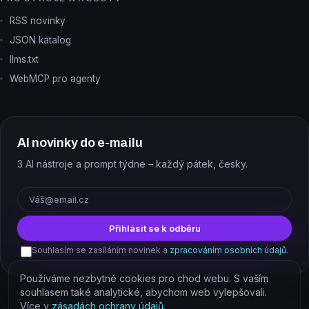
RSS novinky
JSON katalog
llms.txt
WebMCP pro agenty
AI novinky do e-mailu
3 AI nástroje a prompt týdne – každý pátek, česky.
E-mail
Přihlásit se k odběru
Souhlasím se zasíláním novinek a
zpracováním osobních údajů
.
Používáme nezbytné cookies pro chod webu. S vaším
souhlasem také analytické, abychom web vylepšovali.
Více v
zásadách ochrany údajů
.