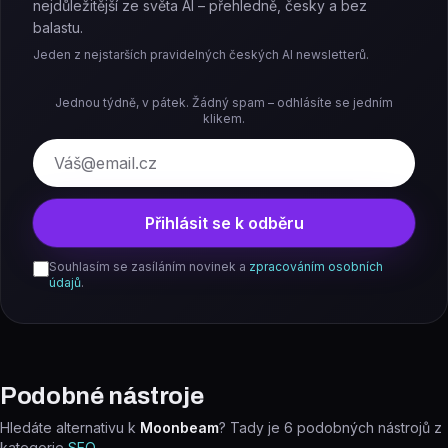
nejdůležitější ze světa AI – přehledně, česky a bez
balastu.
Jeden z nejstarších pravidelných českých AI newsletterů.
Jednou týdně, v pátek. Žádný spam – odhlásíte se jedním
klikem.
E-mail
Přihlásit se k odběru
Souhlasím se zasíláním novinek a
zpracováním osobních
údajů
.
Podobné nástroje
Hledáte alternativu k
Moonbeam
? Tady je
6
podobných nástrojů z
kategorie
SEO
.