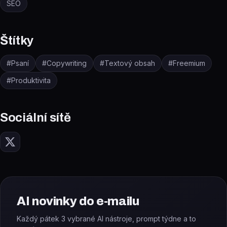
SEO
Štítky
#
Psaní
#
Copywriting
#
Textový obsah
#
Freemium
#
Produktivita
Sociální sítě
AI novinky do e-mailu
Každý pátek 3 vybrané AI nástroje, prompt týdne a to