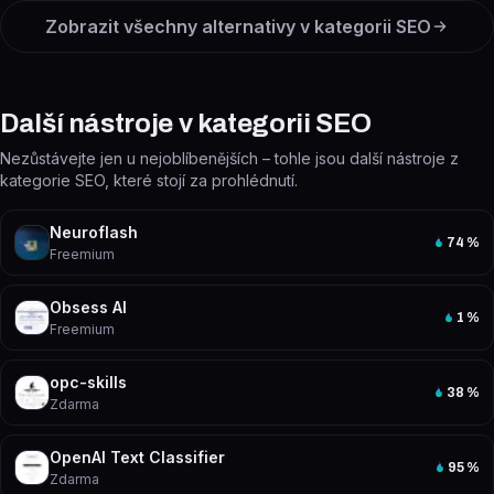
Zobrazit všechny alternativy v kategorii
SEO
Další nástroje v kategorii SEO
Nezůstávejte jen u nejoblíbenějších – tohle jsou další nástroje z
kategorie SEO, které stojí za prohlédnutí.
Neuroflash
74
%
Freemium
Obsess AI
1
%
Freemium
opc-skills
38
%
Zdarma
OpenAI Text Classifier
95
%
Zdarma