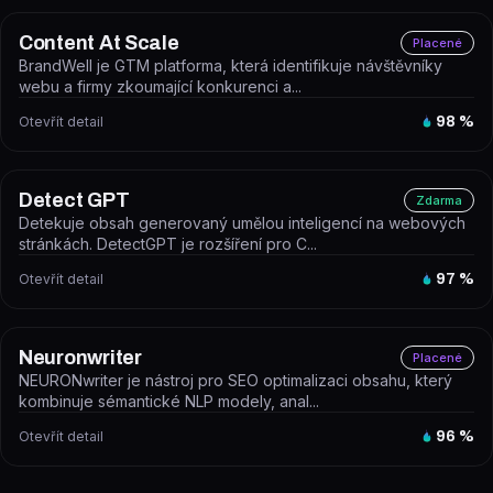
Content At Scale
Placené
BrandWell je GTM platforma, která identifikuje návštěvníky
webu a firmy zkoumající konkurenci a...
Otevřít detail
98
%
Detect GPT
Zdarma
Detekuje obsah generovaný umělou inteligencí na webových
stránkách. DetectGPT je rozšíření pro C...
Otevřít detail
97
%
Neuronwriter
Placené
NEURONwriter je nástroj pro SEO optimalizaci obsahu, který
kombinuje sémantické NLP modely, anal...
Otevřít detail
96
%