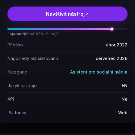
Navštívit nástroj
Populárnější než 87 % nástrojů
Přidáno
únor 2022
Naposledy aktualizováno
červenec 2026
Kategorie
Asistent pro sociální média
Jazyk nástroje
EN
API
Ne
Platformy
Web