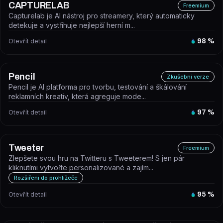
CAPTURELAB
Freemium
Capturelab je AI nástroj pro streamery, který automaticky
detekuje a vystřihuje nejlepší herní m...
Otevřít detail
98
%
Pencil
Zkušební verze
Pencil je AI platforma pro tvorbu, testování a škálování
reklamních kreativ, která agreguje mode...
Otevřít detail
97
%
Tweeter
Freemium
Zlepšete svou hru na Twitteru s Tweeterem! S jen pár
kliknutími vytvořte personalizované a zajím...
Rozšíření do prohlížeče
Otevřít detail
95
%