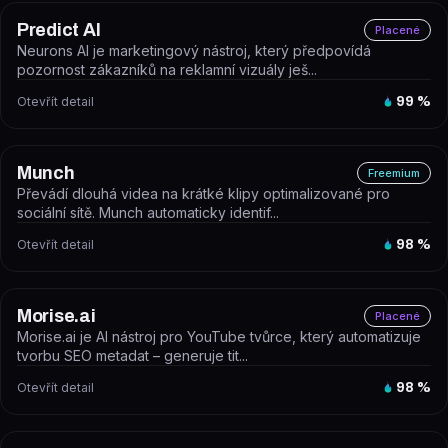
Predict AI
Placené
Neurons AI je marketingový nástroj, který předpovídá
pozornost zákazníků na reklamní vizuály ješ...
Otevřít detail
99
%
Munch
Freemium
Převádí dlouhá videa na krátké klipy optimalizované pro
sociální sítě. Munch automaticky identif...
Otevřít detail
98
%
Morise.ai
Placené
Morise.ai je AI nástroj pro YouTube tvůrce, který automatizuje
tvorbu SEO metadat – generuje tit...
Otevřít detail
98
%