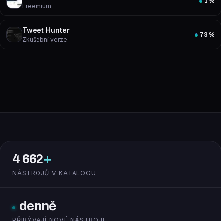
1
%
Freemium
Tweet Hunter
73
%
Zkušební verze
4 662
+
NÁSTROJŮ V KATALOGU
denně
PŘIBÝVAJÍ NOVÉ NÁSTROJE