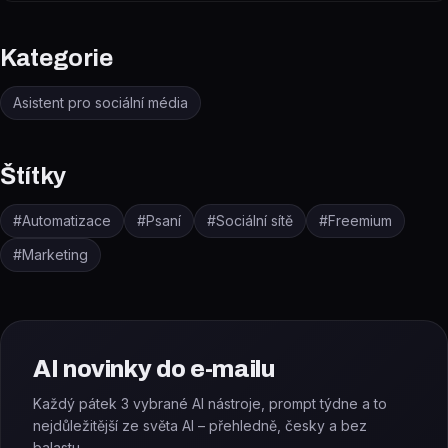
Kategorie
Asistent pro sociální média
Štítky
#
Automatizace
#
Psaní
#
Sociální sítě
#
Freemium
#
Marketing
AI novinky do e-mailu
Každý pátek 3 vybrané AI nástroje, prompt týdne a to
nejdůležitější ze světa AI – přehledně, česky a bez
balastu.