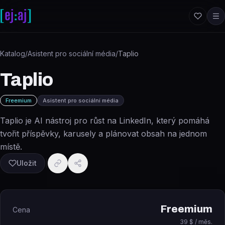
Přeskočit na obsah
Katalog
/
Asistent pro sociální média
/
Taplio
Taplio
Freemium
Asistent pro sociální média
Taplio je AI nástroj pro růst na LinkedIn, který pomáhá
tvořit příspěvky, karusely a plánovat obsah na jednom
místě.
Uložit
Freemium
Cena
39 $ / měs.