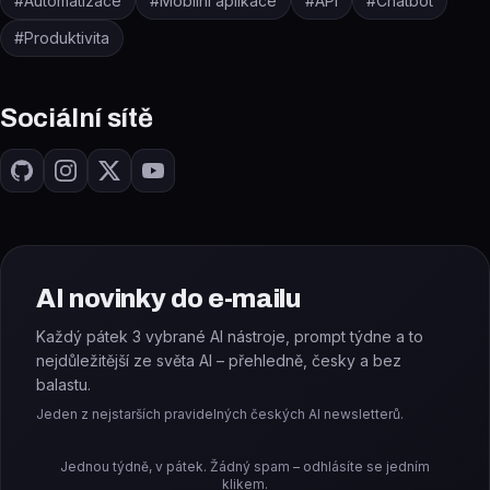
#
Automatizace
#
Mobilní aplikace
#
API
#
Chatbot
#
Produktivita
Sociální sítě
AI novinky do e-mailu
Každý pátek 3 vybrané AI nástroje, prompt týdne a to
nejdůležitější ze světa AI – přehledně, česky a bez
balastu.
Jeden z nejstarších pravidelných českých AI newsletterů.
Jednou týdně, v pátek. Žádný spam – odhlásíte se jedním
klikem.