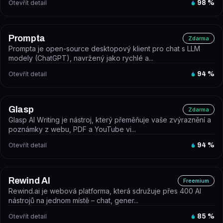
Otevřít detail
98
%
Prompta
Zdarma
Prompta je open-source desktopový klient pro chat s LLM
modely (ChatGPT), navržený jako rychlé a...
Otevřít detail
94
%
Glasp
Zdarma
Glasp AI Writing je nástroj, který přeměňuje vaše zvýraznění a
poznámky z webu, PDF a YouTube vi...
Otevřít detail
94
%
Rewind AI
Freemium
Rewind.ai je webová platforma, která sdružuje přes 400 AI
nástrojů na jednom místě – chat, gener...
Otevřít detail
85
%