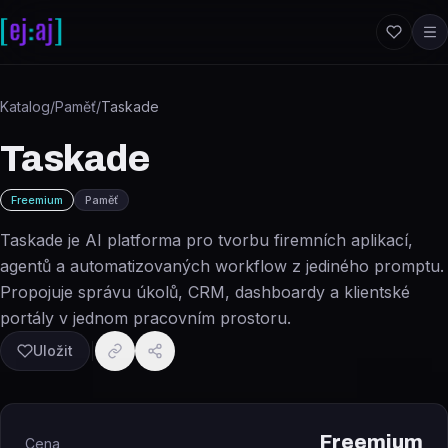
Přeskočit na obsah
Katalog
/
Paměť
/
Taskade
Taskade
Freemium
Paměť
Taskade je AI platforma pro tvorbu firemních aplikací,
agentů a automatizovaných workflow z jediného promptu.
Propojuje správu úkolů, CRM, dashboardy a klientské
portály v jednom pracovním prostoru.
Uložit
Freemium
Cena