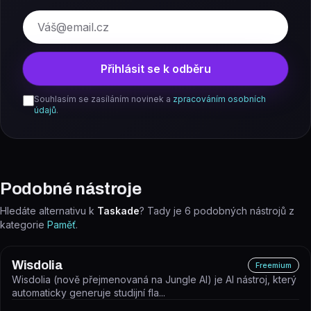
E-mail
Přihlásit se k odběru
Souhlasím se zasíláním novinek a
zpracováním osobních
údajů
.
Podobné nástroje
Hledáte alternativu k
Taskade
? Tady je
6
podobných nástrojů z
kategorie
Paměť
.
Wisdolia
Freemium
Wisdolia (nově přejmenovaná na Jungle AI) je AI nástroj, který
automaticky generuje studijní fla...