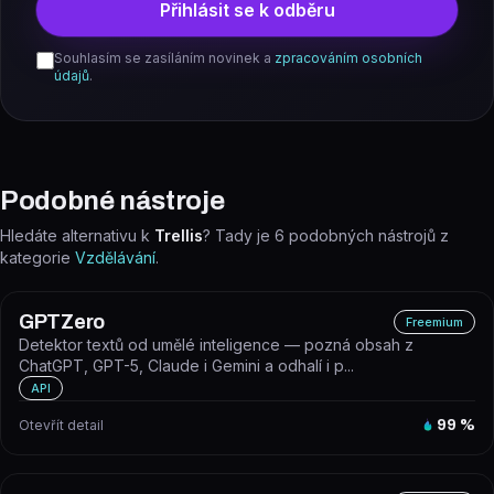
Přihlásit se k odběru
Souhlasím se zasíláním novinek a
zpracováním osobních
údajů
.
Podobné nástroje
Hledáte alternativu k
Trellis
? Tady je
6
podobných nástrojů z
kategorie
Vzdělávání
.
GPTZero
Freemium
Detektor textů od umělé inteligence — pozná obsah z
ChatGPT, GPT-5, Claude i Gemini a odhalí i p...
API
Otevřít detail
99
%