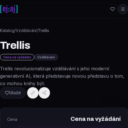
Přeskočit na obsah
Katalog
/
Vzdělávání
/
Trellis
Trellis
Cena na vyžádání
Vzdělávání
Trellis revolucionalizuje vzdělávání s jeho moderní
generativní AI, která představuje novou představu o tom,
co mohou knihy být.
Uložit
Cena na vyžádání
Cena