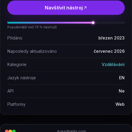
Navštívit nástroj
Populárnější než 73 % nástrojů
Přidáno
březen 2023
Naposledy aktualizováno
červenec 2026
Kategorie
Vzdělávání
Jazyk nástroje
EN
API
Ne
Platformy
Web
readtrellis.com