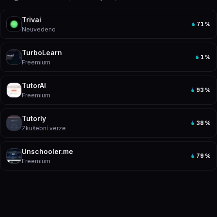
Trivai
71
%
Neuvedeno
TurboLearn
1
%
Freemium
TutorAI
93
%
Freemium
Tutorly
38
%
Zkušební verze
Unschooler.me
79
%
Freemium