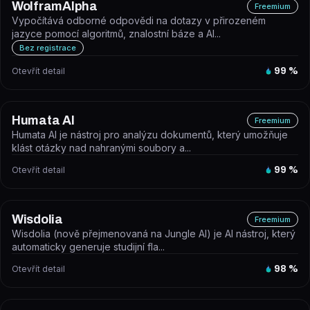
WolframAlpha
Freemium
Vypočítává odborné odpovědi na dotazy v přirozeném
jazyce pomocí algoritmů, znalostní báze a AI...
Bez registrace
Otevřít detail
99
%
Humata AI
Freemium
Humata AI je nástroj pro analýzu dokumentů, který umožňuje
klást otázky nad nahranými soubory a...
Otevřít detail
99
%
Wisdolia
Freemium
Wisdolia (nově přejmenovaná na Jungle AI) je AI nástroj, který
automaticky generuje studijní fla...
Otevřít detail
98
%