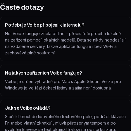
Časté dotazy
Potřebuje Voibe připojení k internetu?
Ne. Voibe funguje zcela offline – přepis řeči probíhá lokálně
na zařízení pomocí lokálních modelů. Data se nikdy neodesílají
na vzdálené servery, takže aplikace funguje i bez Wi-Fi a
zachovává plné soukromí.
Na jakých zařízeních Voibe funguje?
Voibe je určen výhradně pro Mac s Apple Silicon. Verze pro
Windows je ve fázi čekací listiny a zatím není dostupná.
Jak se Voibe ovládá?
Stačí kliknout do libovolného textového pole, podržet klávesu
Fn (nebo vlastní zkratku), mluvit přirozeným tempem a po
uvolnění klávesy se text okamžitě vloží na pozici kurzoru.