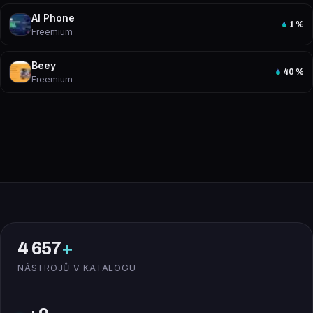
AI Phone
1
%
Freemium
Beey
40
%
Freemium
4 657
+
NÁSTROJŮ V KATALOGU