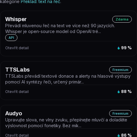
kategorie
Překlad: text na řeč
.
Whisper
Zdarma
Převádí mluvenou řeč na text ve více než 90 jazycích.
Whisper je open-source model od OpenAI tré...
API
Otevřít detail
99
%
TTSLabs
Freemium
TTSLabs převádí textové donace a alerty na hlasové výstupy
pomocí AI syntézy řeči, určený primár...
Otevřít detail
88
%
Audyo
Freemium
Upravujte slova, ne vlny zvuku, přepínejte mluvčí a doladěte
výslovnost pomocí fonetiky. Bez mik...
Otevřít detail
86
%