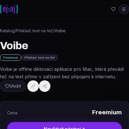
Přeskočit na obsah
Katalog
/
Překlad: text na řeč
/
Voibe
Voibe
Freemium
Překlad: text na řeč
Voibe je offline diktovací aplikace pro Mac, která převádí
řeč na text přímo v zařízení bez připojení k internetu.
Uložit
Freemium
Cena