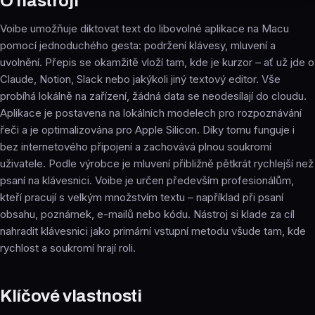
O nástroji
Voibe umožňuje diktovat text do libovolné aplikace na Macu
pomocí jednoduchého gesta: podržení klávesy, mluvení a
uvolnění. Přepis se okamžitě vloží tam, kde je kurzor – ať už jde o
Claude, Notion, Slack nebo jakýkoli jiný textový editor. Vše
probíhá lokálně na zařízení, žádná data se neodesílají do cloudu.
Aplikace je postavena na lokálních modelech pro rozpoznávání
řeči a je optimalizována pro Apple Silicon. Díky tomu funguje i
bez internetového připojení a zachovává plnou soukromí
uživatele. Podle výrobce je mluvení přibližně pětkrát rychlejší než
psaní na klávesnici. Voibe je určen především profesionálům,
kteří pracují s velkým množstvím textu – například při psaní
obsahu, poznámek, e-mailů nebo kódu. Nástroj si klade za cíl
nahradit klávesnici jako primární vstupní metodu všude tam, kde
rychlost a soukromí hrají roli.
Klíčové vlastnosti