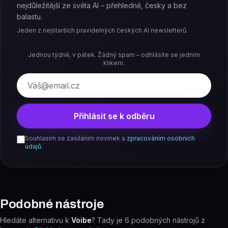
nejdůležitější ze světa AI – přehledně, česky a bez
balastu.
Jeden z nejstarších pravidelných českých AI newsletterů.
Jednou týdně, v pátek. Žádný spam – odhlásíte se jedním
klikem.
E-mail
Přihlásit se k odběru
Souhlasím se zasíláním novinek a
zpracováním osobních
údajů
.
Podobné nástroje
Hledáte alternativu k
Voibe
? Tady je
6
podobných nástrojů z