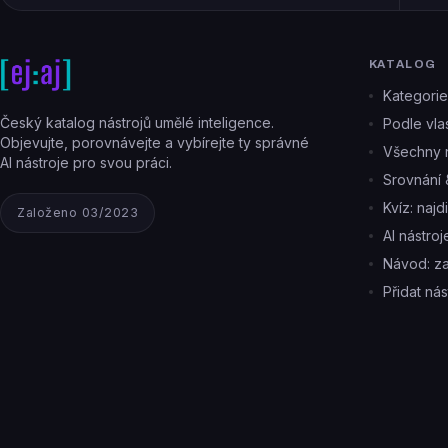
KATALOG
Kategorie
Český katalog nástrojů umělé inteligence.
Podle vlas
Objevujte, porovnávejte a vybírejte ty správné
Všechny n
AI nástroje pro svou práci.
Srovnání 
Kvíz: najd
Založeno 03/2023
AI nástro
Návod: z
Přidat nás