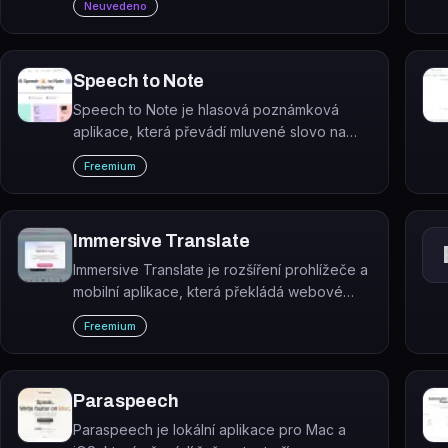
Neuvedeno
Speech to Note
Speech to Note je hlasová poznámková
aplikace, která převádí mluvené slovo na
text a organizuje záznamy na webu, Macu,
Freemium
iOS i Androidu.
Immersive Translate
Immersive Translate je rozšíření prohlížeče a
mobilní aplikace, která překládá webové
stránky, PDF, e-knihy, video titulky a obrázky
Freemium
do bilingvního zobrazení pomocí více než 20
AI překladových enginů.
Paraspeech
Paraspeech je lokální aplikace pro Mac a