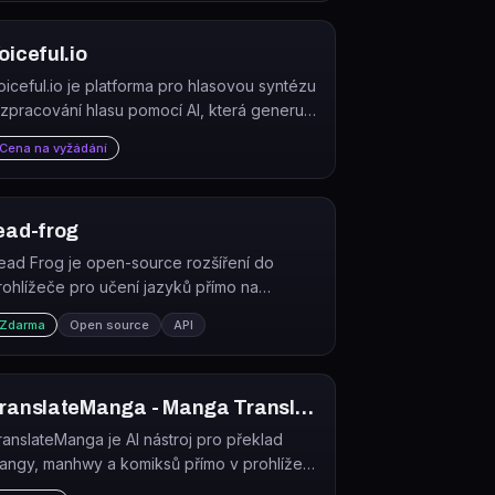
e stažení, nahrání a…
oiceful.io
oiceful.io je platforma pro hlasovou syntézu
 zpracování hlasu pomocí AI, která generuje
eč, zpěv a umožňuje transformaci hlasů.
Cena na vyžádání
ead-frog
ead Frog je open-source rozšíření do
rohlížeče pro učení jazyků přímo na
ebových stránkách, YouTube a v e-knihách
Zdarma
Open source
API
omocí AI.
TranslateManga - Manga Translator & Manga Tracker
ranslateManga je AI nástroj pro překlad
angy, manhwy a komiksů přímo v prohlížeči
 reálném čase s podporou více než 100