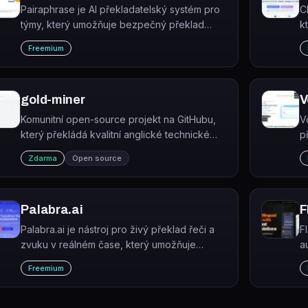
Pairaphrase je AI překladatelský systém pro
C
týmy, který umožňuje bezpečný překlad
k
celých souborů ve více než 160 jazycích s
o
Freemium
podporou terminologie a lidské kontroly.
v
gold-miner
V
Komunitní open-source projekt na GitHubu,
V
který překládá kvalitní anglické technické
p
články do čínštiny pro vývojáře a IT
a
Zdarma
Open source
nadšence.
Palabra.ai
F
Palabra.ai je nástroj pro živý překlad řeči a
F
zvuku v reálném čase, který umožňuje
a
simultánní tlumočení hovorů, streamů a
č
Freemium
událostí s podporou klonování hlasu.
m