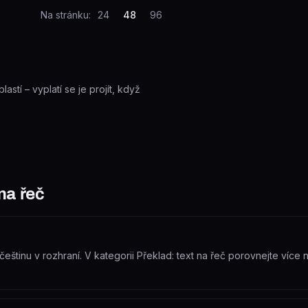
Na stránku:
24
48
96
astí – vyplatí se je projít, když
na řeč
štinu v rozhraní. V kategorii Překlad: text na řeč porovnejte více ná