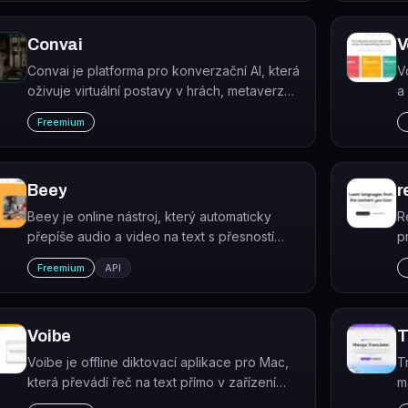
k
Convai
V
Convai je platforma pro konverzační AI, která
V
oživuje virtuální postavy v hrách, metaverzu
a
a XR aplikacích pomocí hlasové a textové
ř
Freemium
komunikace.
Beey
r
Beey je online nástroj, který automaticky
R
přepíše audio a video na text s přesností
p
přes 90 % a vytvoří titulky.
w
Freemium
API
p
Voibe
Voibe je offline diktovací aplikace pro Mac,
T
která převádí řeč na text přímo v zařízení
m
bez připojení k internetu.
v