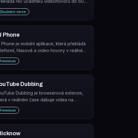
řekládá řeč účastníků videohovorů do 60+
azyků přímo během schůzky.
Zkušební verze
I Phone
I Phone je mobilní aplikace, která překládá
elefonní, hlasové a video hovory v reálném
ase do více než 150 jazyků a přízvuků.
Freemium
ouTube Dubbing
ouTube Dubbing je browserová extenze,
terá v reálném čase dabuje videa na
ouTube a dalších platformách do mnoha
Freemium
azyků pomocí AI hlasů.
licknow