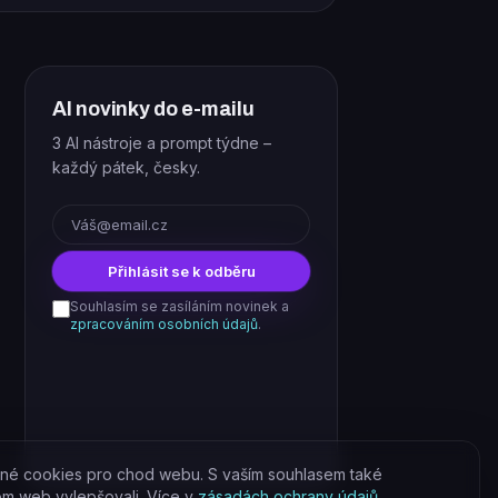
AI novinky do e-mailu
3 AI nástroje a prompt týdne –
každý pátek, česky.
E-mail
Přihlásit se k odběru
Souhlasím se zasíláním novinek a
zpracováním osobních údajů
.
né cookies pro chod webu. S vaším souhlasem také
om web vylepšovali. Více v
zásadách ochrany údajů
.