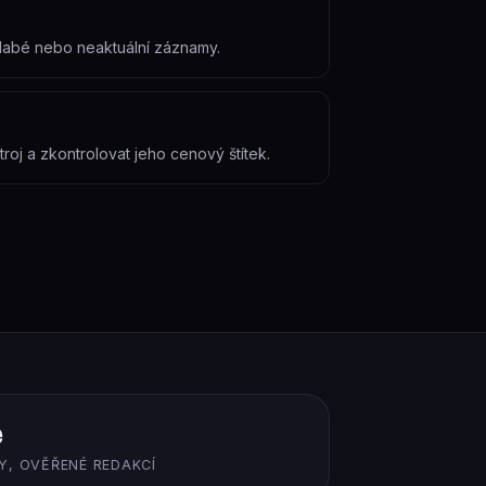
 slabé nebo neaktuální záznamy.
roj a zkontrolovat jeho cenový štítek.
ě
Y, OVĚŘENÉ REDAKCÍ