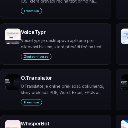
iOS, která převádí řeč na text přímo na
zařízení bez odesílání dat do cloudu.
Freemium
VoiceTypr
VoiceTypr je desktopová aplikace pro
diktování hlasem, která převádí řeč na text
přímo v jakékoli aplikaci na macOS a
Zkušební verze
Windows – zpracování probíhá lokálně na
zařízení bez odesílání zvuku do cloudu.
O.Translator
O.Translator je online překladač dokumentů,
který překládá PDF, Word, Excel, EPUB a
další formáty do více než 100 jazyků při
Freemium
zachování původního rozložení a
formátování.
WhisperBot