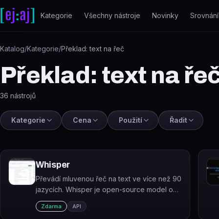
Přeskočit na obsah
Kategorie
Všechny nástroje
Novinky
Srovnání
Katalog
/
Kategorie
/
Překlad: text na řeč
Překlad: text na ře
36
nástrojů
Kategorie
Cena
Použití
Řadit
Whisper
Převádí mluvenou řeč na text ve více než 90
jazycích. Whisper je open-source model od
OpenAI trénovaný metodou slabého dohledu
Zdarma
API
na rozsáhlém datasetu zvukových nahrávek.