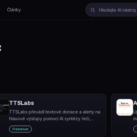
Články
č
TTSLabs
A
TTSLabs převádí textové donace a alerty na
U
hlasové výstupy pomocí AI syntézy řeči,
m
určený primárně pro Twitch streamery.
f
Freemium
l