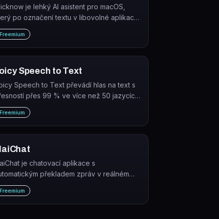
licknow je lehký AI asistent pro macOS,
terý po označení textu v libovolné aplikaci
kamžitě přeloží, vysvětlí, shrne nebo
Freemium
yhledá vybraný obsah jedním kliknutím.
oicy Speech to Text
oicy Speech to Text převádí hlas na text s
řesností přes 99 % ve více než 50 jazycích
 funguje na jakémkoli webu nebo v aplikaci.
Freemium
laiChat
laiChat je chatovací aplikace s
utomatickým překladem zpráv v reálném
ase, která umožňuje skupinové konverzace
Freemium
ezi lidmi mluvícími různými jazyky.