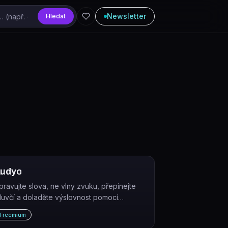
Newsletter
Hledat
udyo
pravujte slova, ne vlny zvuku, přepínejte
luvčí a doladěte výslovnost pomocí
onetiky. Bez mikrofonu, bez studia, jen zvuk
Freemium
idské kvality v několika minutách, připravený