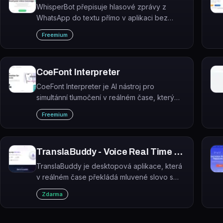
WhisperBot přepisuje hlasové zprávy z
WhatsApp do textu přímo v aplikaci bez
nutnosti instalovat cokoliv dalšího.
Freemium
CoeFont Interpreter
CoeFont Interpreter je AI nástroj pro
simultánní tlumočení v reálném čase, který
převádí mluvené slovo do přirozeně
Freemium
znějících cizích jazyků pomocí AI hlasu.
TranslaBuddy - Voice Real Time Translator
TranslaBuddy je desktopová aplikace, která
v reálném čase překládá mluvené slovo s
latencí pod 300 ms a zobrazuje překlad v
Zdarma
překryvném okně přímo na obrazovce.