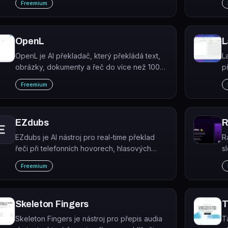
Freemium
j
OpenL
L
OpenL je AI překladač, který překládá text,
L
obrázky, dokumenty a řeč do více než 100
p
jazyků s důrazem na kontextovou přesnost.
s
Freemium
k
EZdubs
R
E
EZdubs je AI nástroj pro real-time překlad
R
řeči při telefonních hovorech, hlasových
s
zprávách a videích, který zachovává hlas a
s
Freemium
emoce původního mluvčího.
Skeleton Fingers
T
Skeleton Fingers je nástroj pro přepis audia
T