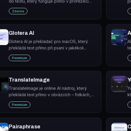
do textu, který funguje přímo v prohlížeči
p
bez instalace softwaru.
j
Zdarma
Glotera AI
A
Glotera AI je překladač pro macOS, který
A
překládá text přímo při psaní v jakékoli
t
aplikaci bez nutnosti přepínat okna nebo
č
Freemium
kopírovat text.
TranslateImage
Y
TranslateImage je online AI nástroj, který
Y
překládá text přímo v obrázcích – fotkách,
k
screenshotech, manze i dokumentech – do
Y
Freemium
více než 130 jazyků při zachování původního
j
rozvržení, fontů a barev.
Pairaphrase
C