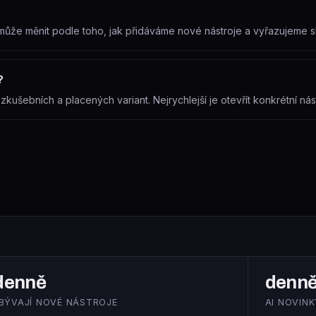
se může měnit podle toho, jak přidáváme nové nástroje a vyřazujeme
?
ušebních a placených variant. Nejrychlejší je otevřít konkrétní nást
denně
denn
IBÝVAJÍ NOVÉ NÁSTROJE
AI NOVINK