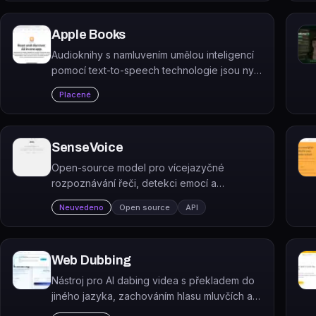
Apple Books
Audioknihy s namluvením umělou inteligencí
pomocí text-to-speech technologie jsou nyní
k dispozici v aplikaci Books od společnosti
Placené
Apple.
SenseVoice
Open-source model pro vícejazyčné
rozpoznávání řeči, detekci emocí a
zvukových událostí, určený vývojářům
Neuvedeno
Open source
API
hlasových aplikací s LLM.
Web Dubbing
Nástroj pro AI dabing videa s překladem do
jiného jazyka, zachováním hlasu mluvčích a
synchronizací pohybu rtů.