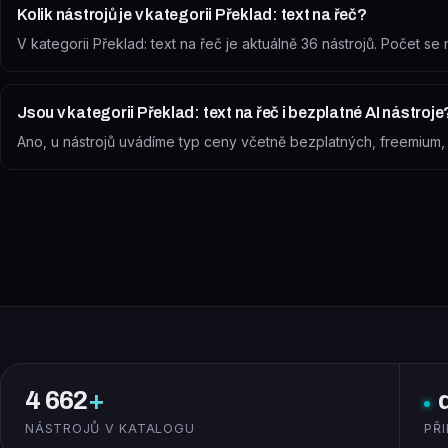
Kolik nástrojů je v kategorii Překlad: text na řeč?
V kategorii Překlad: text na řeč je aktuálně 36 nástrojů. Počet 
Jsou v kategorii Překlad: text na řeč i bezplatné AI nástroje
Ano, u nástrojů uvádíme typ ceny včetně bezplatných, freemium, zk
4 662
+
NÁSTROJŮ V KATALOGU
PŘ