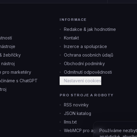
INFORMACE
Redakce & jak hodnotíme
tností
Kontakt
ástroje
Inzerce a spolupráce
& žebříčky
Ochrana osobních údajů
i nástroj
Obchodní podmínky
je pro marketéry
Odmítnutí odpovědnosti
ačínáme s ChatGPT
Nastavení cookies
troj
PRO STROJE A ROBOTY
RSS novinky
JSON katalog
llms.txt
Používáme nezbyt
WebMCP pro agenty
analytické, abych