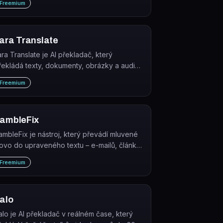
Freemium
azyků.
ara Translate
ara Translate je AI překladač, který
řekládá texty, dokumenty, obrázky a audio
oubory do více než 200 jazyků s
Freemium
ontextovým porozuměním.
ambleFix
ambleFix je nástroj, který převádí mluvené
lovo do upraveného textu – e-mailů, článků,
hrnutí nebo akčních plánů.
Freemium
alo
alo je AI překladač v reálném čase, který