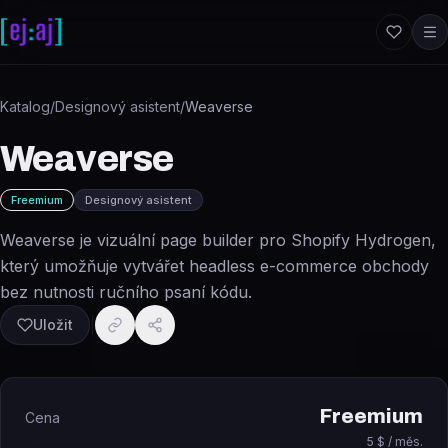
Přeskočit na obsah
Katalog
/
Designový asistent
/
Weaverse
Weaverse
Freemium
Designový asistent
Weaverse je vizuální page builder pro Shopify Hydrogen,
který umožňuje vytvářet headless e-commerce obchody
bez nutnosti ručního psaní kódu.
Uložit
Freemium
Cena
5 $ / měs.