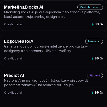
MarketingBlocks AI
Zkušební verze
MarketingBlocks AI je vše-v-jednom marketingová platforma,
která automatizuje tvorbu, design a p...
Otevřít detail
99
%
LogoCreatorAI
Freemium
Generuje loga pomocí umělé inteligence pro startupy,
designéry a soloprenery. Uživatel zvolí sty...
Otevřít detail
99
%
Predict AI
Placené
Neurons AI je marketingový nástroj, který předpovídá
pozornost zákazníků na reklamní vizuály ješ...
Otevřít detail
99
%