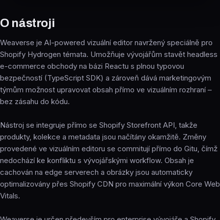
O nástroji
Weaverse je AI-powered vizuální editor navržený speciálně pro
Shopify Hydrogen témata. Umožňuje vývojářům stavět headless
e-commerce obchody na bázi Reactu s plnou typovou
bezpečností (TypeScript SDK) a zároveň dává marketingovým
týmům možnost upravovat obsah přímo ve vizuálním rozhraní –
bez zásahu do kódu.
Nástroj se integruje přímo se Shopify Storefront API, takže
produkty, kolekce a metadata jsou načítány okamžitě. Změny
provedené ve vizuálním editoru se commitují přímo do Gitu, čímž
nedochází ke konfliktu s vývojářskými workflow. Obsah je
cachován na edge serverech a obrázky jsou automaticky
optimalizovány přes Shopify CDN pro maximální výkon Core Web
Vitals.
Weaverse je určen především pro enterprise vývojáře a Shopify