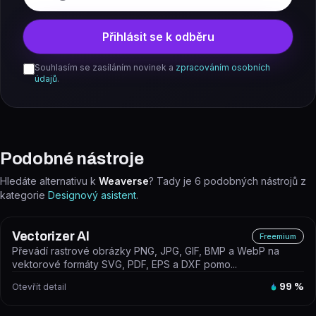
Přihlásit se k odběru
Souhlasím se zasíláním novinek a
zpracováním osobních
údajů
.
Podobné nástroje
Hledáte alternativu k
Weaverse
? Tady je
6
podobných nástrojů z
kategorie
Designový asistent
.
Vectorizer AI
Freemium
Převádí rastrové obrázky PNG, JPG, GIF, BMP a WebP na
vektorové formáty SVG, PDF, EPS a DXF pomo...
Otevřít detail
99
%