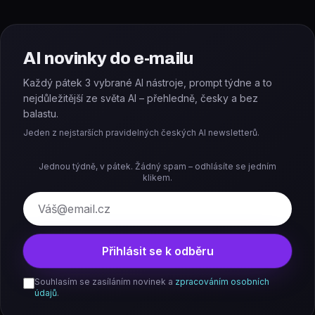
AI novinky do e-mailu
Každý pátek 3 vybrané AI nástroje, prompt týdne a to
nejdůležitější ze světa AI – přehledně, česky a bez
balastu.
Jeden z nejstarších pravidelných českých AI newsletterů.
Jednou týdně, v pátek. Žádný spam – odhlásíte se jedním
klikem.
E-mail
Přihlásit se k odběru
Souhlasím se zasíláním novinek a
zpracováním osobních
údajů
.