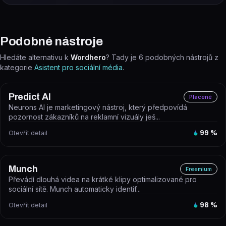
Podobné nástroje
Hledáte alternativu k
Wordhero
? Tady je
6
podobných nástrojů z
kategorie
Asistent pro sociální média
.
Predict AI
Placené
Neurons AI je marketingový nástroj, který předpovídá
pozornost zákazníků na reklamní vizuály ješ...
Otevřít detail
99
%
Munch
Freemium
Převádí dlouhá videa na krátké klipy optimalizované pro
sociální sítě. Munch automaticky identif...
Otevřít detail
98
%