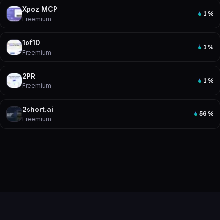
Xpoz MCP
1
%
Freemium
1of10
1
%
Freemium
2PR
1
%
Freemium
2short.ai
56
%
Freemium