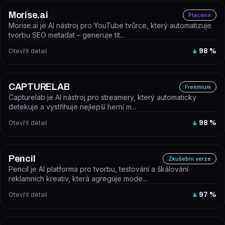
Morise.ai
Placené
Morise.ai je AI nástroj pro YouTube tvůrce, který automatizuje
tvorbu SEO metadat – generuje tit...
Otevřít detail
98
%
CAPTURELAB
Freemium
Capturelab je AI nástroj pro streamery, který automaticky
detekuje a vystřihuje nejlepší herní m...
Otevřít detail
98
%
Pencil
Zkušební verze
Pencil je AI platforma pro tvorbu, testování a škálování
reklamních kreativ, která agreguje mode...
Otevřít detail
97
%