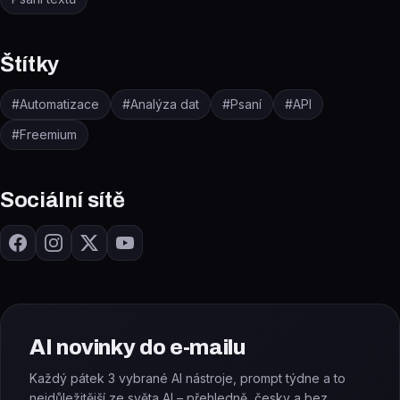
Štítky
#
Automatizace
#
Analýza dat
#
Psaní
#
API
#
Freemium
Sociální sítě
AI novinky do e-mailu
Každý pátek 3 vybrané AI nástroje, prompt týdne a to
nejdůležitější ze světa AI – přehledně, česky a bez