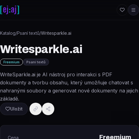
Přeskočit na obsah
Katalog
/
Psaní textů
/
Writesparkle.ai
Writesparkle.ai
Freemium
Psaní textů
WriteSparkle.ai je AI nástroj pro interakci s PDF
dokumenty a tvorbu obsahu, který umožňuje chatovat s
nahranými soubory a generovat nové dokumenty na jejich
základě.
Uložit
Freemium
Cena