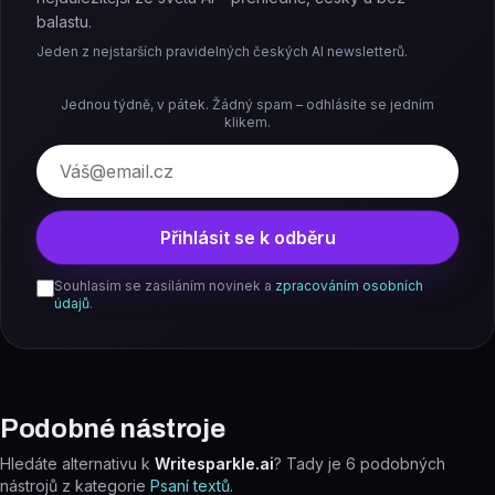
balastu.
Jeden z nejstarších pravidelných českých AI newsletterů.
Jednou týdně, v pátek. Žádný spam – odhlásíte se jedním
klikem.
E-mail
Přihlásit se k odběru
Souhlasím se zasíláním novinek a
zpracováním osobních
údajů
.
Podobné nástroje
Hledáte alternativu k
Writesparkle.ai
? Tady je
6
podobných
nástrojů z kategorie
Psaní textů
.