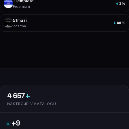
1Template
1
%
Freemium
51mazi
48
%
Zdarma
4 657
+
NÁSTROJŮ V KATALOGU
+9