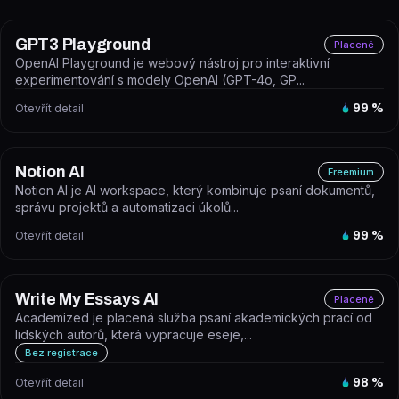
GPT3 Playground
Placené
OpenAI Playground je webový nástroj pro interaktivní
experimentování s modely OpenAI (GPT-4o, GP...
Otevřít detail
99
%
Notion AI
Freemium
Notion AI je AI workspace, který kombinuje psaní dokumentů,
správu projektů a automatizaci úkolů...
Otevřít detail
99
%
Write My Essays AI
Placené
Academized je placená služba psaní akademických prací od
lidských autorů, která vypracuje eseje,...
Bez registrace
Otevřít detail
98
%