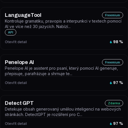
LanguageTool
Freemium
Kontroluje gramatiku, pravopis a interpunkci v textech pomocí
AI ve více než 30 jazycích. Nabízí...
API
Otevřít detail
98
%
Penelope AI
Freemium
Penelope AI je asistent pro psaní, který pomocí AI generuje,
přepisuje, parafrázuje a shrnuje te...
Otevřít detail
97
%
Detect GPT
Zdarma
Detekuje obsah generovaný umělou inteligencí na webových
stránkách. DetectGPT je rozšíření pro C...
Otevřít detail
97
%