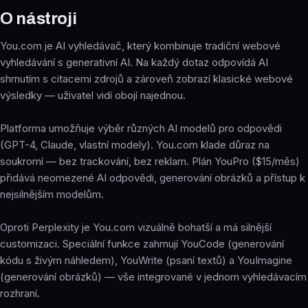
O nástroji
You.com je AI vyhledávač, který kombinuje tradiční webové
vyhledávání s generativní AI. Na každý dotaz odpovídá AI
shrnutím s citacemi zdrojů a zároveň zobrazí klasické webové
výsledky — uživatel vidí obojí najednou.
Platforma umožňuje výběr různých AI modelů pro odpovědi
(GPT-4, Claude, vlastní modely). You.com klade důraz na
soukromí — bez trackování, bez reklam. Plán YouPro ($15/měs)
přidává neomezené AI odpovědi, generování obrázků a přístup k
nejsilnějším modelům.
Oproti Perplexity je You.com vizuálně bohatší a má silnější
customizaci. Speciální funkce zahrnují YouCode (generování
kódu s živým náhledem), YouWrite (psaní textů) a YouImagine
(generování obrázků) — vše integrované v jednom vyhledávacím
rozhraní.