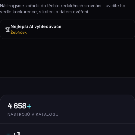
Nástroj jsme zařadili do těchto redakčních srovnání – uvidíte ho
vedle konkurence, s kritérii a datem ověření.
Nejlepší AI vyhledávače
🏆
Žebříček
4 658
+
NÁSTROJŮ V KATALOGU
+1