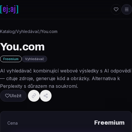
Přeskočit na obsah
Katalog
/
Vyhledávač
/
You.com
You.com
Freemium
Vyhledávač
AI vyhledávač kombinující webové výsledky s AI odpovědí
— cituje zdroje, generuje kód a obrázky. Alternativa k
Perplexity s důrazem na soukromí.
Uložit
Freemium
Cena