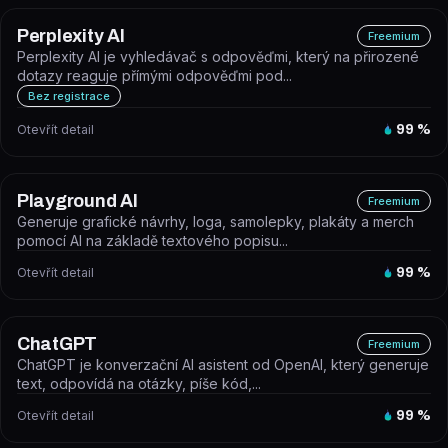
Perplexity AI
Freemium
Perplexity AI je vyhledávač s odpověďmi, který na přirozené
dotazy reaguje přímými odpověďmi pod...
Bez registrace
Otevřít detail
99
%
Playground AI
Freemium
Generuje grafické návrhy, loga, samolepky, plakáty a merch
pomocí AI na základě textového popisu...
Otevřít detail
99
%
ChatGPT
Freemium
ChatGPT je konverzační AI asistent od OpenAI, který generuje
text, odpovídá na otázky, píše kód,...
Otevřít detail
99
%