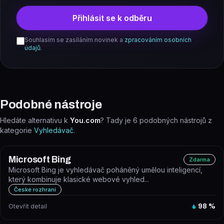
Přihlásit se k odběru
Souhlasím se zasíláním novinek a
zpracováním osobních
údajů
.
Podobné nástroje
Hledáte alternativu k
You.com
? Tady je
6
podobných nástrojů z
kategorie
Vyhledávač
.
Microsoft Bing
Zdarma
Microsoft Bing je vyhledávač poháněný umělou inteligencí,
který kombinuje klasické webové vyhled...
České rozhraní
Otevřít detail
98
%