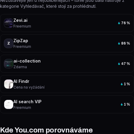
Nezůstávejte jen u nejoblíbenějších – tohle jsou další nástroje z
kategorie Vyhledávač, které stojí za prohlédnutí.
Zevi.ai
76
%
Freemium
ZipZap
Z
86
%
Freemium
ai-collection
47
%
Zdarma
AI Findr
1
%
Cena na vyžádání
AI search VIP
1
%
Freemium
Kde You.com porovnáváme