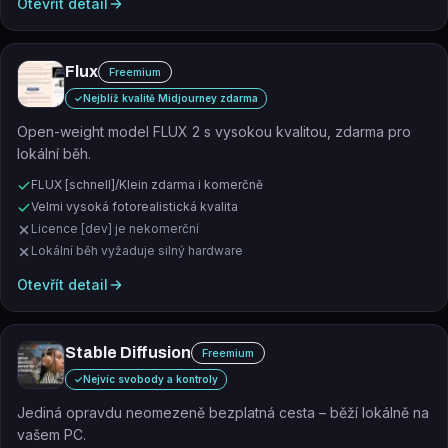
Otevřít detail
Flux
Freemium
✓
Nejblíž kvalitě Midjourney zdarma
Open-weight model FLUX 2 s vysokou kvalitou, zdarma pro
lokální běh.
FLUX [schnell]/Klein zdarma i komerčně
Velmi vysoká fotorealistická kvalita
Licence [dev] je nekomerční
Lokální běh vyžaduje silný hardware
Otevřít detail
Stable Diffusion
Freemium
✓
Nejvíc svobody a kontroly
Jediná opravdu neomezeně bezplatná cesta – běží lokálně na
vašem PC.