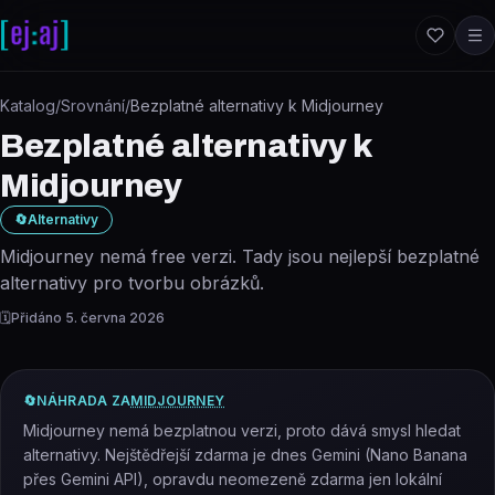
Přeskočit na obsah
Katalog
/
Srovnání
/
Bezplatné alternativy k Midjourney
Bezplatné alternativy k
Midjourney
🔄
Alternativy
Midjourney nemá free verzi. Tady jsou nejlepší bezplatné
alternativy pro tvorbu obrázků.
🗓️
Přidáno
5. června 2026
🔄
NÁHRADA ZA
MIDJOURNEY
Midjourney nemá bezplatnou verzi, proto dává smysl hledat
alternativy. Nejštědřejší zdarma je dnes Gemini (Nano Banana
přes Gemini API), opravdu neomezeně zdarma jen lokální