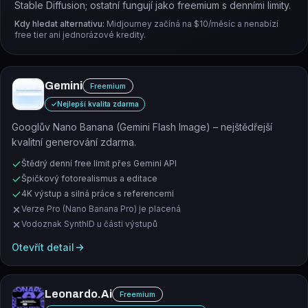
Stable Diffusion; ostatní fungují jako freemium s denními limity.
Kdy hledat alternativu:
Midjourney začíná na $10/měsíc a nenabízí
free tier ani jednorázové kredity.
Gemini
Freemium
✓
Nejlepší kvalita zdarma
Googlův Nano Banana (Gemini Flash Image) – nejštědřejší
kvalitní generování zdarma.
Štědrý denní free limit přes Gemini API
Špičkový fotorealismus a editace
4K výstup a silná práce s referencemi
Verze Pro (Nano Banana Pro) je placená
Vodoznak SynthID u části výstupů
Otevřít detail
Leonardo.Ai
Freemium