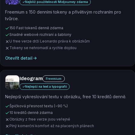
✓
Nejblíž použitelnosti Midjourney zdarma
Freemium s 150 denními tokeny a přívětivým rozhraním pro
tvůrce.
150 Fast tokenů denně zdarma
Snadné webové rozhraní a šablony
U free verze drží Leonardo práva k obrázkům
Tokeny se nehromadí a rychle dojdou
Otevřít detail
Ideogram
Freemium
✓
Nejlepší na text a typografii
Nejlepší vykreslování textu v obrázku, free 10 kreditů denně.
Špičková přesnost textu (~90 %)
10 kreditů denně zdarma
Obrázky z free verze jsou veřejné
Plný komerční komfort až na placených plánech