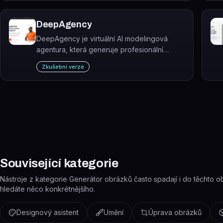
DeepAgency
DeepAgency je virtuální AI modelingová
agentura, která generuje profesionální
fotografie s využitím syntetických modelů
Zkušební verze
bez nutnosti fyzického focení.
Související kategorie
Nástroje z kategorie Generátor obrázků často spadají i do těchto obla
hledáte něco konkrétnějšího.
Designový asistent
Umění
Úprava obrázků