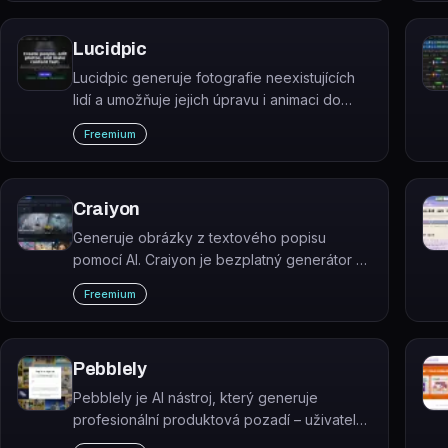
Lucidpic
Lucidpic generuje fotografie neexistujících
lidí a umožňuje jejich úpravu i animaci do
krátkých videí — vše na jednom místě.
Freemium
Craiyon
Generuje obrázky z textového popisu
pomocí AI. Craiyon je bezplatný generátor AI
ilustrací bez nutnosti registrace.
Freemium
Pebblely
Pebblely je AI nástroj, který generuje
profesionální produktová pozadí – uživatel
nahraje foto produktu a AI automaticky