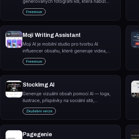
generovaných fotografií lidí, která nabízí
přes 2,6 milionu unikátních tváří a 167 tisíc
Freemium
celých postav bez autorských práv.
Moji Writing Assistant
Moji AI je mobilní studio pro tvorbu AI
influencer obsahu, které generuje videa,
titulky, skripty a brandové materiály bez
Freemium
nutnosti natáčet se.
StockImg AI
Generuje vizuální obsah pomocí AI — loga,
ilustrace, příspěvky na sociální sítě,
wallpapery, avatary a další grafické formáty.
Zkušební verze
Pagegenie