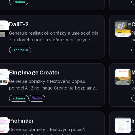
Zdarma
S
DallE-2
C
Generuje realistické obrázky a umělecká díla
P
z textového popisu v přirozeném jazyce.
p
Zvládá kombinovat koncepty, atributy a styly.
n
Freemium
s
Bing Image Creator
M
Generuje obrázky z textového popisu
N
pomocí AI. Bing Image Creator je bezplatný
v
webový nástroj od Microsoftu postavený na
s
Zdarma
Česky
modelu DALL·E.
ú
#
PicFinder
I
Generuje obrázky z textových popisů
I