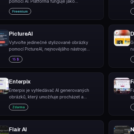
pomocí AI. Platforma funguje jako
g
vyhledávač obrázků – zadáte prompt a
m
Freemium
nástroj vytvoří neomezené varianty.
l
PictureAI
D
Vytvořte jedinečné stylizované obrázky
G
pomocí PictureAI, nejnovějšího nástroje
n
umělé inteligence. S tímto revolučním
j
15 $
nástrojem můžete snadno vytvářet originální
v
a zajímavé obrázky, které se budou…
o
Enterpix
F
Enterpix je vyhledávač AI generovaných
F
obrázků, který umožňuje procházet a
s
inspirovat se uměleckými díly vytvořenými
d
Zdarma
nástroji jako Midjourney, DALL·E, Stable
Diffusion nebo NovelAI.
Flair AI