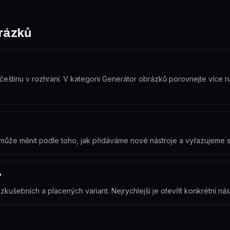
rázků
eštinu v rozhraní. V kategorii Generátor obrázků porovnejte více nás
e může měnit podle toho, jak přidáváme nové nástroje a vyřazujeme
?
ušebních a placených variant. Nejrychlejší je otevřít konkrétní nást