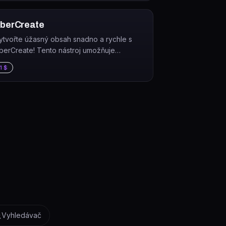
i instalaci.
berCreate
ytvořte úžasný obsah snadno a rychle s
berCreate! Tento nástroj umožňuje
enerování textů i obrázků, a to ve vašem
1 $
lastním jazyce.
Vyhledávač