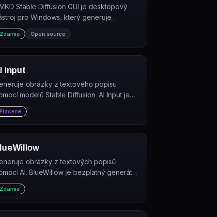
MKD Stable Diffusion GUI je desktopový
ástroj pro Windows, který generuje
brázky z textu pomocí Stable Diffusion
Zdarma
Open source
římo na GPU uživatele.
I Input
eneruje obrázky z textového popisu
omocí modelů Stable Diffusion. AI Input je
ebová platforma, která umožňuje vytvářet,
Placené
rohlížet a spravovat AI-generované
brázky přes prohlížeč i API.
lueWillow
eneruje obrázky z textových popisů
omocí AI. BlueWillow je bezplatný generátor
I grafiky vhodný pro loga, postavy, digitální
Zdarma
mění i fotorealistické snímky.