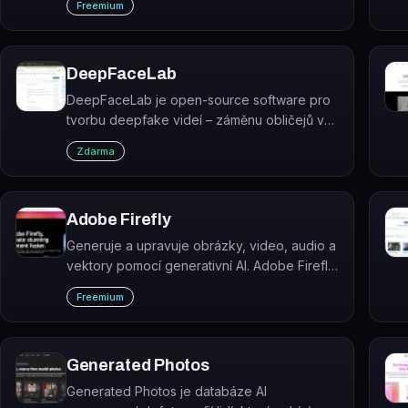
Freemium
odstraní původní pozadí a vytvoří nové
včetně realistických stínů a odlesků.
DeepFaceLab
DeepFaceLab je open-source software pro
tvorbu deepfake videí – záměnu obličejů ve
videozáznamech pomocí hlubokého učení.
Zdarma
Adobe Firefly
Generuje a upravuje obrázky, video, audio a
vektory pomocí generativní AI. Adobe Firefly
je kreativní platforma, která kombinuje vlastní
Freemium
modely Adobe s partnerskými modely od
Google, OpenAI, Kling AI, ElevenLabs a
dalších.
Generated Photos
Generated Photos je databáze AI