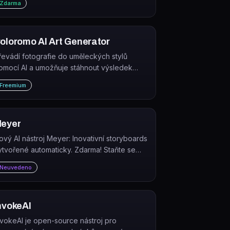
Zdarma
chnell, SDXL a další.
oloromo AI Art Generator
řevádí fotografie do uměleckých stylů
omocí AI a umožňuje stáhnout výsledek
ebo objednat fyzický tisk. Nabízí stovky
Freemium
tylů od tradiční malby po neon a černobílé.
eyer
ový AI nástroj Meyer: Inovativní storyboards
ytvořené automaticky. Zdarma! Staňte se
kvělým vypravěčem příběhů a generujte
Neuvedeno
žasné obrázky. #storyteller
imagegenerator
nvokeAI
nvokeAI je open-source nástroj pro