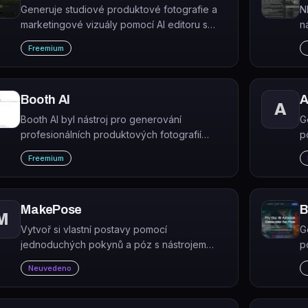
Generuje studiové produktové fotografie a
N
marketingové vizuály pomocí AI editoru s
n
přetahováním prvků.
o
Freemium
p
Booth AI
A
A
Booth AI byl nástroj pro generování
G
profesionálních produktových fotografií
p
pomocí AI z referenčních snímků a textového
w
Freemium
promptu, bez potřeby fyzického focení.
p
Služba byla ke květnu 2025 ukončena.
o
MakePose
B
M
Vytvoř si vlastní postavy pomocí
G
jednoduchých pokynů a póz s nástrojem
p
MakePose! Tento úžasný nástroj umožňuje
A
Neuvedeno
vytvářet vlastní postavy podle tvých
u
představ. A to všechno zcela zdarma!