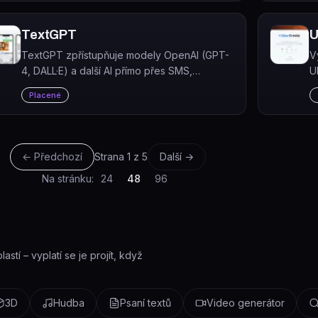
an
TextGPT
U
TextGPT zpřístupňuje modely OpenAI (GPT-
V
4, DALL·E) a další AI přímo přes SMS,
U
WhatsApp a iMessage bez nutnosti instalovat
g
Placené
aplikaci.
v
← Předchozí
Strana
1
z
5
Další →
Na stránku:
24
48
96
stí – vyplatí se je projít, když
3D
Hudba
Psaní textů
Video generátor