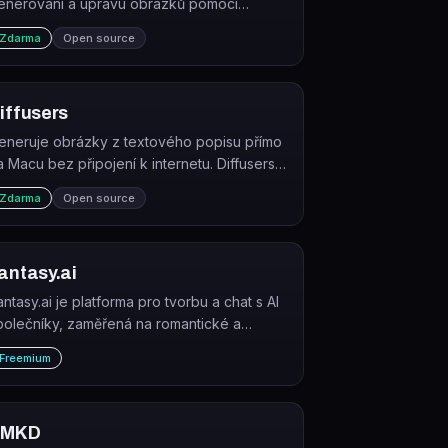
enerování a úpravu obrázků pomocí
odelů Stable Diffusion, určený k provozu
Zdarma
Open source
okálně na vlastním hardware.
iffusers
eneruje obrázky z textového popisu přímo
a Macu bez připojení k internetu. Diffusers
e nativní macOS aplikace od Hugging Face
Zdarma
Open source
yužívající modely Stable Diffusion
ptimalizované přes Core ML.
antasy.ai
antasy.ai je platforma pro tvorbu a chat s AI
polečníky, zaměřená na romantické a
ospělé interakce.
Freemium
NMKD