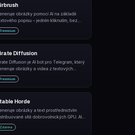
irbrush
eneruje obrázky pomocí AI na základě
extového popisu – jedním kliknutím, bez
utnosti designových dovedností.
Freemium
irate Diffusion
irate Diffusion je AI bot pro Telegram, který
eneruje obrázky a videa z textových
opisů pomocí tisíců modelů Stable Diffusion,
Freemium
LUX, HiDream a dalších.
table Horde
eneruje obrázky a text prostřednictvím
istribuované sítě dobrovolnických GPU. AI
orde (Stable Horde) je bezplatná komunitní
Zdarma
latforma, která nevyžaduje vlastní hardware