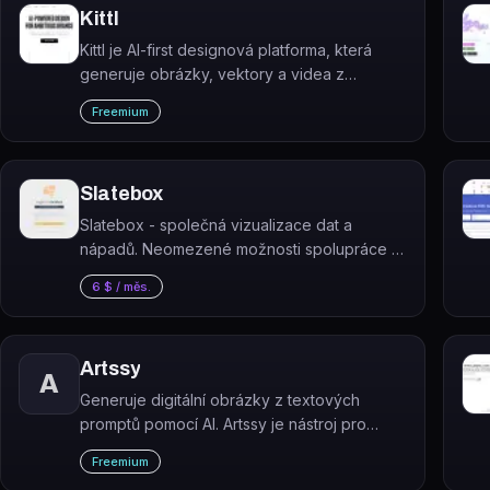
Kittl
Kittl je AI-first designová platforma, která
generuje obrázky, vektory a videa z
textových popisů a nabízí profesionální
Freemium
nástroje pro tvorbu brandingu, merche,
tiskovin a obsahu na sociální sítě.
Slatebox
Slatebox - společná vizualizace dat a
nápadů. Neomezené možnosti spolupráce a
kreativity. Zdarma dostupný plán s možností
6 $ / měs.
vylepšení. Generátor obrázků a produktivita
v jednom.
Artssy
A
Generuje digitální obrázky z textových
promptů pomocí AI. Artssy je nástroj pro
tvorbu vizuálů jedním kliknutím, určený
Freemium
designérům, marketérům a tvůrcům obsahu.