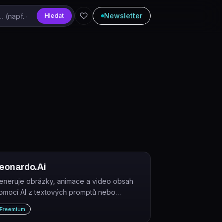
Newsletter
Hledat
eonardo.Ai
eneruje obrázky, animace a video obsah
omocí AI z textových promptů nebo
lastních modelů.
Freemium