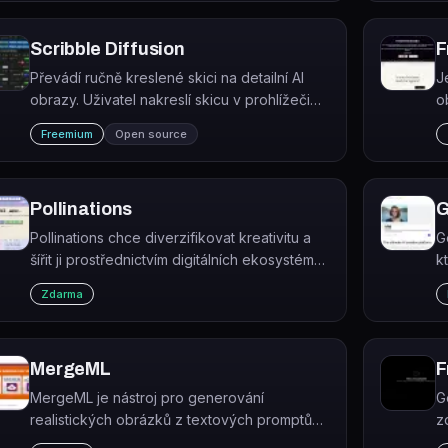
Scribble Diffusion
F
Převádí ručně kreslené skici na detailní AI
J
obrazy. Uživatel nakreslí skicu v prohlížeči
o
nebo nahraje obrázek, přidá textový prompt
z
Freemium
Open source
a nástroj vygeneruje výsledný obraz.
Pollinations
G
Pollinations chce diverzifikovat kreativitu a
G
šířit ji prostřednictvím digitálních ekosystémů.
k
Ať už jde o obraz, video nebo zvuk, zveme
h
Zdarma
lidi, aby si pomocí umělé inteligence
r
představovali nové…
MergeML
F
MergeML je nástroj pro generování
G
realistických obrázků z textových promptů
z
pomocí modelu StyleGAN2.
V