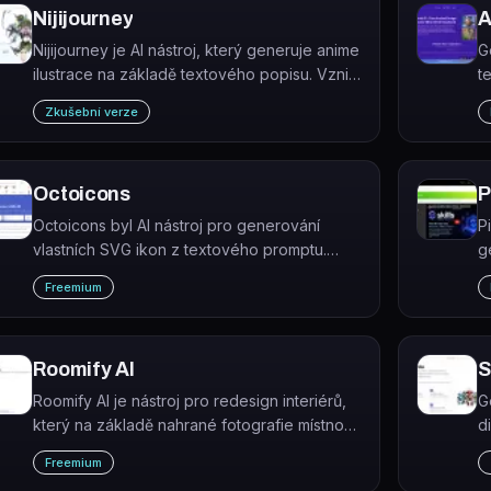
Nijijourney
A
Nijijourney je AI nástroj, který generuje anime
G
ilustrace na základě textového popisu. Vznikl
t
spoluprací studií Spellbrush a Midjourney.
n
Zkušební verze
Octoicons
P
Octoicons byl AI nástroj pro generování
P
vlastních SVG ikon z textového promptu.
g
Nástroj již není aktivní.
p
Freemium
F
Roomify AI
S
Roomify AI je nástroj pro redesign interiérů,
G
který na základě nahrané fotografie místnosti
d
a zvoleného stylu vygeneruje nový vizuální
H
Freemium
návrh.
p