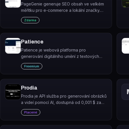
PageGenie generuje SEO obsah ve velkém
měřítku pro e-commerce a lokální značky.
Automatizovaně publikuje blogové články a
Zdarma
produktové stránky optimalizované pro
vyhledávače.
Patience
Patience je webová platforma pro
generování digitálního umění z textových
promptů pomocí více než 30 AI modelů.
Freemium
Platforma je v současnosti označována jako
neaktivní (shutdown).
Prodia
Prodia je API služba pro generování obrázků
a videí pomocí AI, dostupná od 0,001 $ za
generování.
Placené