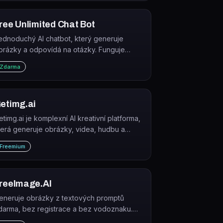
ree Unlimited Chat Bot
ednoduchý AI chatbot, který generuje
brázky a odpovídá na otázky. Funguje
darma bez registrace přímo v prohlížeči.
Zdarma
etimg.ai
etimg.ai je komplexní AI kreativní platforma,
terá generuje obrázky, videa, hudbu a
lasový výstup z textového popisu v jednom
Freemium
ozhraní.
reeImage.AI
eneruje obrázky z textových promptů
darma, bez registrace a bez vodoznaku.
yužívá modely Stable Diffusion, Flux