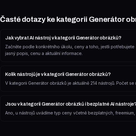
Časté dotazy ke kategorii
Generátor ob
Jak vybrat AI nástroj v kategorii Generátor obrázků?
Začněte podle konkrétního úkolu, ceny a toho, jestli potřebujete č
jasný popis, cenu a aktuální informace.
Kolik nástrojů je v kategorii Generátor obrázků?
V kategorii Generátor obrázků je aktuálně 214 nástrojů. Počet s
Jsou v kategorii Generátor obrázků i bezplatné AI nástroje
Ano, u nástrojů uvádíme typ ceny včetně bezplatných, freemium, zk