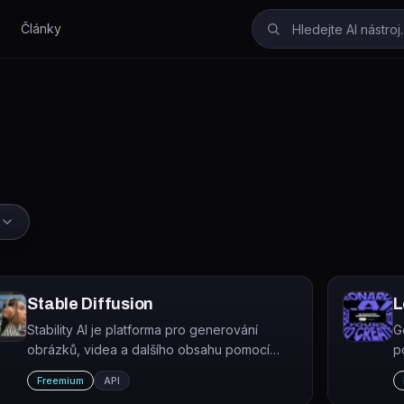
Články
Stable Diffusion
L
Stability AI je platforma pro generování
G
obrázků, videa a dalšího obsahu pomocí
p
generativní AI, postavená na modelech řady
v
Freemium
API
Stable Diffusion.