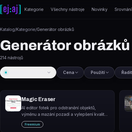
Přeskočit na obsah
Kategorie
Všechny nástroje
Novinky
Srovnání
Katalog
/
Kategorie
/
Generátor obrázků
Generátor obrázků
214
nástrojů
Generátor obrázků
Cena
Použití
Řadit
Magic Eraser
AI editor fotek pro odstranění objektů,
výměnu a mazání pozadí a vylepšení kvality
snímků během pár vteřin.
Freemium