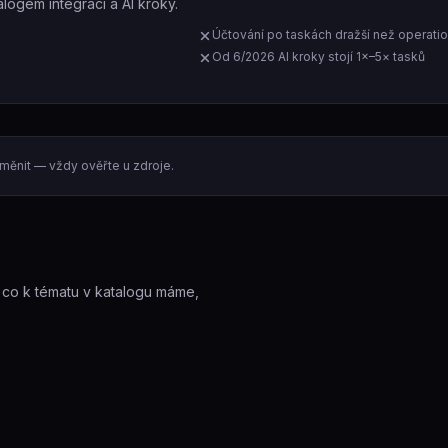
logem integrací a AI kroky.
Účtování po taskách dražší než operati
Od 6/2026 AI kroky stojí 1×–5× tasků
měnit — vždy ověřte u zdroje.
, co k tématu v katalogu máme,