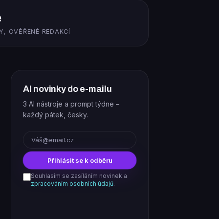
ě
Y, OVĚŘENÉ REDAKCÍ
AI novinky do e-mailu
3 AI nástroje a prompt týdne –
každý pátek, česky.
E-mail
Přihlásit se k odběru
Souhlasím se zasíláním novinek a
zpracováním osobních údajů
.