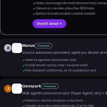
Vede v browsingovém testu BrowseComp, transpa
Zahrnut už v levném plánu Plus ($20/měs)
Špičková kvalita modelů a známé rozhraní
Otevřít detail
Manus
Freemium
2
Vysoce autonomní samostatný agent pro dlouhé úkoly,
Vede na agentním benchmarku GAIA
Zvládá dlouhé reporty, slidy i nasazení webů
Plán Standard od $20/měs, až 20 souběžných úloh
Genspark
Freemium
3
Multi-agentní pracovní prostor (Super Agent) silný v d
Efektivní v datové vizualizaci a reportech
Unikátní akce jako reálné telefonáty (Call for Me)