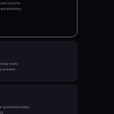
užití chce Pro
vané platformy
trolují chyby
olu předem
e spotřebují kredity
026