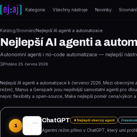
Přeskočit na obsah
Kategorie
Všechny nástroje
Novinky
Srovnání
Katalog
/
Srovnání
/
Nejlepší AI agenti a automatizace
Nejlepší AI agenti a auto
Autonomní agenti i no-code automatizace — nejlepší nástroje
🗓️
Přidáno
25. června 2026
Nejlepší AI agenti a automatizace k červenci 2026. Mezi obecnými
režim), Manus a Genspark jsou nejsilnější samostatní agenti pro dlo
nejvíc flexibility a open-source, Make nejlepší poměr cena/výkon a Z
ChatGPT
★
Nejlepší obecný agent
Freemiu
1
Agentní režim přímo v ChatGPT, který umí prohl