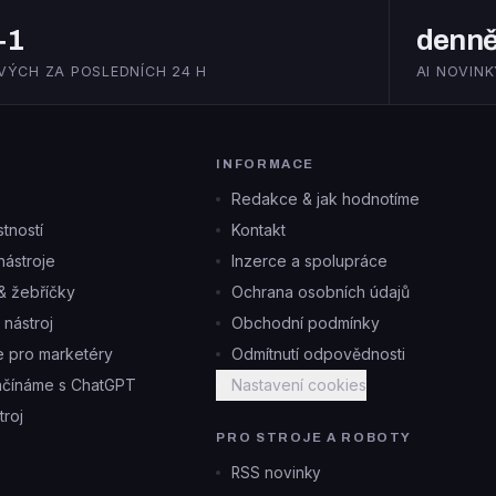
+1
denn
VÝCH ZA POSLEDNÍCH 24 H
AI NOVINK
INFORMACE
Redakce & jak hodnotíme
tností
Kontakt
ástroje
Inzerce a spolupráce
& žebříčky
Ochrana osobních údajů
i nástroj
Obchodní podmínky
je pro marketéry
Odmítnutí odpovědnosti
ačínáme s ChatGPT
Nastavení cookies
troj
PRO STROJE A ROBOTY
RSS novinky