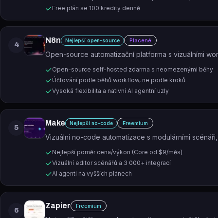
Free plán se 100 kredity denně
N8n
Placené
Nejlepší open-source
4
Open-source automatizační platforma s vizuálními w
Open-source self-hosted zdarma s neomezenými běhy
Účtování podle běhů workflow, ne podle kroků
Vysoká flexibilita a nativní AI agentní uzly
Make
Freemium
Nejlepší no-code
5
Vizuální no-code automatizace s modulárními scénáři
Nejlepší poměr cena/výkon (Core od $9/měs)
Vizuální editor scénářů a 3 000+ integrací
AI agenti na vyšších plánech
Zapier
Freemium
6