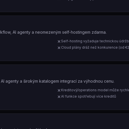
orkflow, AI agenty a neomezeným self-hostingem zdarma.
Self-hosting vyžaduje technickou údrž
Cloud plány dráž než konkurence (od €
, AI agenty a širokým katalogem integrací za výhodnou cenu.
Kreditový/operations model může rychle
AI funkce spotřebují více kreditů