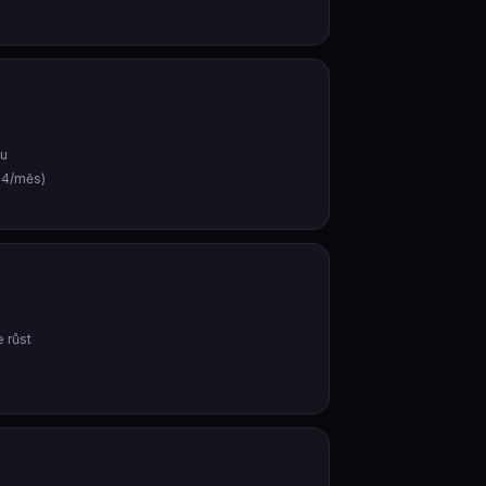
bu
24/měs)
 růst