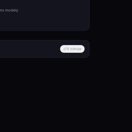
ons modely
4
zdroje