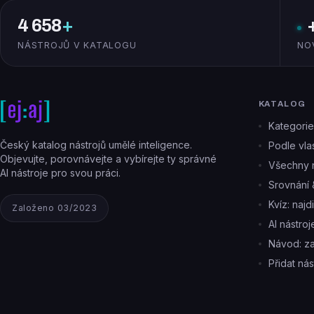
4 658
+
NÁSTROJŮ V KATALOGU
NO
KATALOG
Kategorie
Český katalog nástrojů umělé inteligence.
Podle vlas
Objevujte, porovnávejte a vybírejte ty správné
Všechny n
AI nástroje pro svou práci.
Srovnání 
Kvíz: najd
Založeno 03/2023
AI nástro
Návod: z
Přidat nás