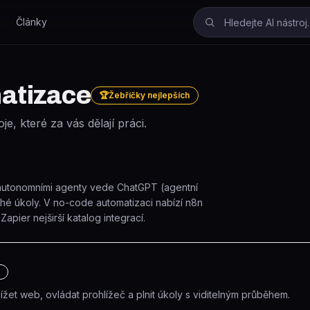
Články
matizace
🏆
Žebříčky nejlepších
, které za vás dělají práci.
 autonomními agenty vede ChatGPT (agentní
uhé úkoly. V no-code automatizaci nabízí n8n
apier nejširší katalog integrací.
m
ížet web, ovládat prohlížeč a plnit úkoly s viditelným průběhem.