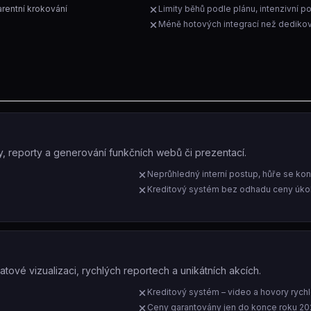
rentní krokování
Limity běhů podle plánu, intenzivní po
Méně hotových integrací než dediko
 reporty a generování funkčních webů či prezentací.
Neprůhledný interní postup, hůře se kon
Kreditový systém bez odhadu ceny úk
atové vizualizaci, rychlých reportech a unikátních akcích.
Kreditový systém – video a hovory rychl
Ceny garantovány jen do konce roku 2