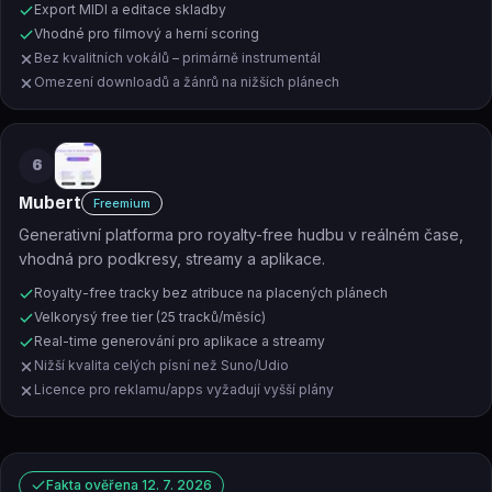
Export MIDI a editace skladby
Vhodné pro filmový a herní scoring
Bez kvalitních vokálů – primárně instrumentál
Omezení downloadů a žánrů na nižších plánech
6
Mubert
Freemium
Generativní platforma pro royalty-free hudbu v reálném čase,
vhodná pro podkresy, streamy a aplikace.
Royalty-free tracky bez atribuce na placených plánech
Velkorysý free tier (25 tracků/měsíc)
Real-time generování pro aplikace a streamy
Nižší kvalita celých písní než Suno/Udio
Licence pro reklamu/apps vyžadují vyšší plány
Fakta ověřena
12. 7. 2026