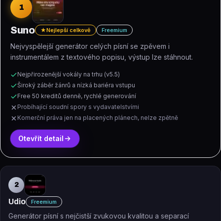
1
Suno
★
Nejlepší celkově
Freemium
Nejvyspělejší generátor celých písní se zpěvem i
instrumentálem z textového popisu, výstup lze stáhnout.
Nejpřirozenější vokály na trhu (v5.5)
Široký záběr žánrů a nízká bariéra vstupu
Free 50 kreditů denně, rychlé generování
Probíhající soudní spory s vydavatelstvími
Komerční práva jen na placených plánech, nelze zpětně
Otevřít detail
2
Udio
Freemium
Generátor písní s nejčistší zvukovou kvalitou a separací