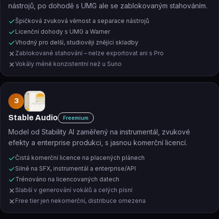
nástrojů, po dohodě s UMG ale se zablokovaným stahováním.
Špičková zvuková věrnost a separace nástrojů
Licenční dohody s UMG a Warner
Vhodný pro delší, studiověji znějící skladby
Zablokované stahování – nelze exportovat ani s Pro
Vokály méně konzistentní než u Suno
3
Stable Audio
Freemium
Model od Stability AI zaměřený na instrumentál, zvukové
efekty a enterprise produkci, s jasnou komerční licencí.
Čistá komerční licence na placených plánech
Silné na SFX, instrumentál a enterprise/API
Trénováno na licencovaných datech
Slabší v generování vokálů a celých písní
Free tier jen nekomerční, distribuce omezena