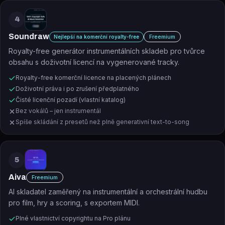
4
Soundraw
Freemium
Nejlepší na komerční royalty-free
Royalty-free generátor instrumentálních skladeb pro tvůrce
obsahu s doživotní licencí na vygenerované tracky.
Royalty-free komerční licence na placených plánech
Doživotní práva i po zrušení předplatného
Čisté licenční pozadí (vlastní katalog)
Bez vokálů – jen instrumentál
Spíše skládání z presetů než plně generativní text-to-song
5
Aiva
Freemium
AI skladatel zaměřený na instrumentální a orchestrální hudbu
pro film, hry a scoring, s exportem MIDI.
Plné vlastnictví copyrightu na Pro plánu