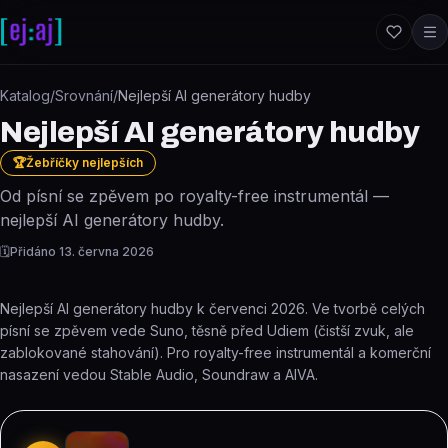
Přeskočit na obsah
Katalog
/
Srovnání
/
Nejlepší AI generátory hudby
Nejlepší AI generátory hudby
🏆
Žebříčky nejlepších
Od písní se zpěvem po royalty-free instrumentál —
nejlepší AI generátory hudby.
🗓️
Přidáno
13. června 2026
Nejlepší AI generátory hudby k červenci 2026. Ve tvorbě celých
písní se zpěvem vede Suno, těsně před Udiem (čistší zvuk, ale
zablokované stahování). Pro royalty-free instrumentál a komerční
nasazení vedou Stable Audio, Soundraw a AIVA.