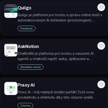
Quilgo
Quilgo je platforma pro tvorbu a správu online testů s
automatizovaným AI dohledem (proctoringem).
Umožňuje neomezený počet testů a testovaných
Freemium
osob s platbou pouze za souběžné využití.
AskNotion
ChatBotKit je platforma pro tvorbu a nasazení AI
agentů a chatbotů napříč weby, aplikacemi a
messaging platformami jako Slack, Discord nebo
Zkušební verze
WhatsApp.
Praxy AI
Praxy AI - tvůj nejlepší studijní parťák! Zvýš svou
produktivitu a efektivitu díky této úžasné umělé
inteligenci navržené speciálně pro vysokoškolské
Zdarma
studenty. A to všechno zcela zdarma!