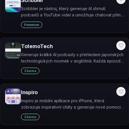
Scribbler
Scribbler je nástroj, který generuje AI shrnutí
podcastů a YouTube videí a umožňuje chatovat přímo
s obsahem epizody.
Freemium
TotemoTech
Generuje krátké AI podcasty s přehledem japonských
technologických novinek v angličtině. Každá epizoda
trvá přibližně 2 minuty a vychází denně.
Zdarma
Inspiro
Inspiro je mobilní aplikace pro iPhone, která
zobrazuje inspirativní citáty a generuje nové pomocí
AI na základě zadaného tématu.
Zdarma