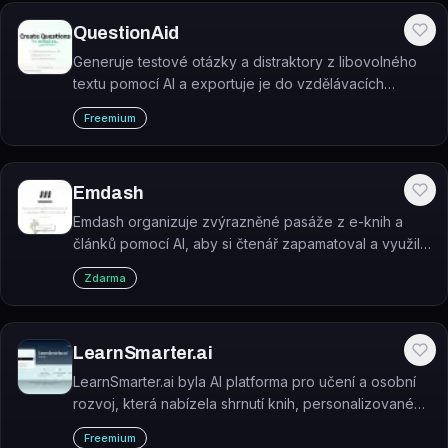
QuestionAid
Generuje testové otázky a distraktory z libovolného
textu pomocí AI a exportuje je do vzdělávacích
platforem jako Moodle nebo Kahoot.
Freemium
Emdash
Emdash organizuje zvýrazněné pasáže z e-knih a
článků pomocí AI, aby si čtenář zapamatoval a využil
to, co přečetl.
Zdarma
LearnSmarter.ai
LearnSmarter.ai byla AI platforma pro učení a osobní
rozvoj, která nabízela shrnutí knih, personalizované
kurzy a AI koučink. V současnosti (od června 2026) je
Freemium
doména na prodej a platforma není funkční.