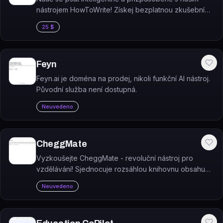
nástrojem HowToWrite! Získej bezplatnou zkušební
verzi a objev, jak tvořit poutavé texty.
25 $
Feyn
Feyn.ai je doména na prodej, nikoli funkční AI nástroj.
Původní služba není dostupná.
Neuvedeno
CheggMate
Vyzkoušejte CheggMate - revoluční nástroj pro
vzdělávání! Sjednocuje rozsáhlou knihovnu obsahu
od Cheggu, odborníky v daném oboru a pokročilý AI
Neuvedeno
systém GPT-4. A to všechno ZDARMA!