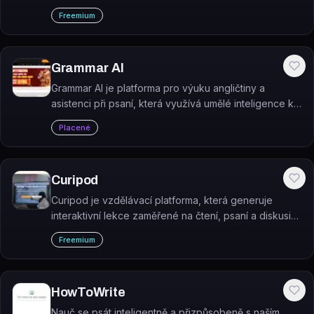
Ninja.
Freemium
Grammar AI
Grammar AI je platforma pro výuku angličtiny a
asistenci při psaní, která využívá umělé inteligence k
personalizovanému učení a real-time korekci textu.
Placené
Curipod
Curipod je vzdělávací platforma, která generuje
interaktivní lekce zaměřené na čtení, psaní a diskusi
přímo ve třídě.
Freemium
HowToWrite
Nauč se psát inteligentně a přizpůsobeně s naším