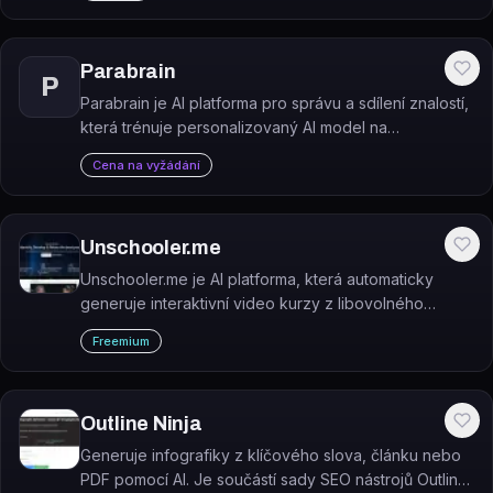
Parabrain
P
Parabrain je AI platforma pro správu a sdílení znalostí,
která trénuje personalizovaný AI model na
uživatelových vlastních dokumentech a materiálech.
Cena na vyžádání
Unschooler.me
Unschooler.me je AI platforma, která automaticky
generuje interaktivní video kurzy z libovolného
obsahu (YouTube, PDF, weby) a umožňuje studentům
Freemium
komunikovat s AI mentorem přímo v průběhu výuky.
Outline Ninja
Generuje infografiky z klíčového slova, článku nebo
PDF pomocí AI. Je součástí sady SEO nástrojů Outline