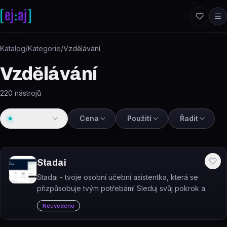
Přeskočit na obsah
Katalog
/
Kategorie
/
Vzdělávání
Vzdělávání
220
nástrojů
Vzdělávání
Cena
Použití
Řadit
Stadai
Stadai - tvoje osobní učební asistentka, která se
přizpůsobuje tvým potřebám! Sleduj svůj pokrok a
zlepšuj se v chatování díky naší pokročilé umělé
Neuvedeno
inteligenci. A to všechno zdarma!