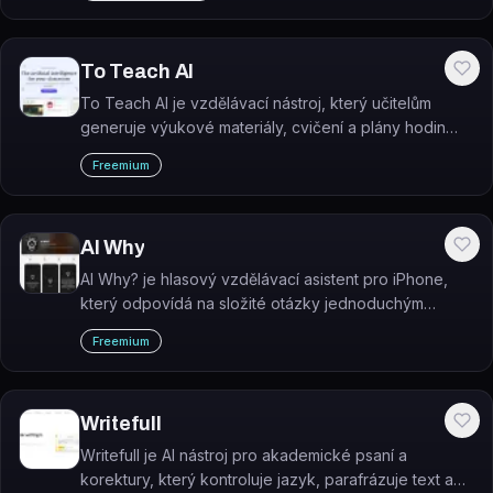
To Teach AI
To Teach AI je vzdělávací nástroj, který učitelům
generuje výukové materiály, cvičení a plány hodin
pomocí umělé inteligence.
Freemium
AI Why
AI Why? je hlasový vzdělávací asistent pro iPhone,
který odpovídá na složité otázky jednoduchým
jazykem – jako byste byli 5 let.
Freemium
Writefull
Writefull je AI nástroj pro akademické psaní a
korektury, který kontroluje jazyk, parafrázuje text a