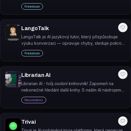
bez nutnosti programování.
Freemium
LangoTalk
LangoTalk je AI jazykový tutor, který přizpůsobuje
výuku konverzaci — opravuje chyby, sleduje pokrok
a plánuje lekce na míru.
Freemium
Librarian AI
Librarian AI - tvůj osobní knihovník! Zapomeň na
nekonečné hledání další knihy. S naším AI nástrojem
dostaneš přizpůsobené doporučení knih na základě
Neuvedeno
tvých předchozích čtení.
Trivai
Trivai je AI-poháněná trivia platforma, která generuje