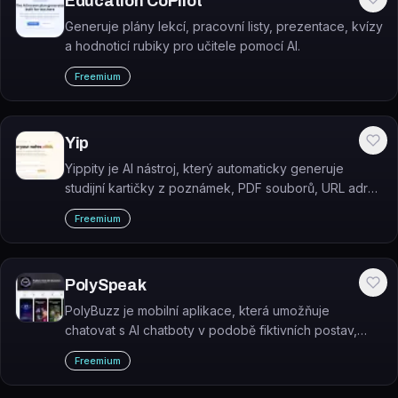
Education CoPilot
Generuje plány lekcí, pracovní listy, prezentace, kvízy
a hodnoticí rubiky pro učitele pomocí AI.
Freemium
Yip
Yippity je AI nástroj, který automaticky generuje
studijní kartičky z poznámek, PDF souborů, URL adres
nebo YouTube videí.
Freemium
PolySpeak
PolyBuzz je mobilní aplikace, která umožňuje
chatovat s AI chatboty v podobě fiktivních postav,
celebrit nebo historických osobností.
Freemium