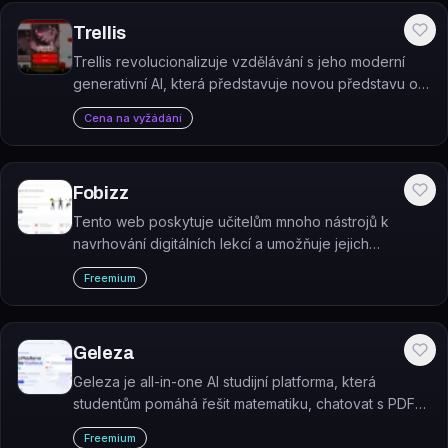
Trellis
Trellis revolucionalizuje vzdělávání s jeho moderní
generativní AI, která představuje novou představu o
tom, co mohou knihy být.
Cena na vyžádání
Fobizz
Tento web poskytuje učitelům mnoho nástrojů k
navrhování digitálních lekcí a umožňuje jejich
studentům bezpečné učení.
Freemium
Geleza
Geleza je all-in-one AI studijní platforma, která
studentům pomáhá řešit matematiku, chatovat s PDF
dokumenty, generovat kvízy, psát eseje a tvořit
Freemium
životopisy.