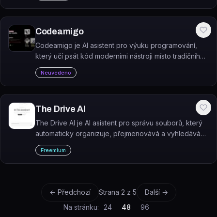
Codeamigo
Codeamigo je AI asistent pro výuku programování,
který učí psát kód moderními nástroji místo tradičního
přístupu.
Neuvedeno
The Drive AI
The Drive AI je AI asistent pro správu souborů, který
automaticky organizuje, přejmenovává a vyhledává
dokumenty a umožňuje vytvářet a sdílet soubory
Freemium
pomocí příkazů v přirozeném jazyce.
← Předchozí
Strana
2
z
5
Další →
Na stránku:
24
48
96