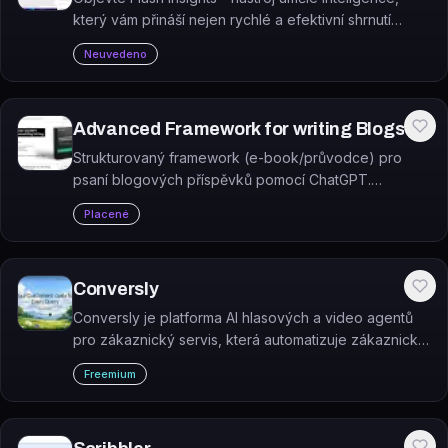
který vám přináší nejen rychlé a efektivní shrnutí
webů a videí, ale také vám pomáhá při učení. A to vše
Neuvedeno
zcela zdarma!
Advanced Framework for writing Blogs
Strukturovaný framework (e-book/průvodce) pro
psaní blogových příspěvků pomocí ChatGPT.
Poskytuje sadu promptů a metodiku, která provede
Placené
tvůrce obsahu celým procesem od nápadu po finální
text.
Conversly
Conversly je platforma AI hlasových a video agentů
pro zákaznický servis, která automatizuje zákaznické
hovory a dotazy 24/7.
Freemium