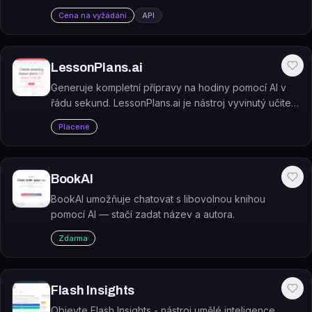
generuje návrhy vět na základě modelů trénovaných
Cena na vyžádání
API
na milionech vědeckých článků.
LessonPlans.ai
Generuje kompletní přípravy na hodiny pomocí AI v
řádu sekund. LessonPlans.ai je nástroj vyvinutý učiteli,
který automatizuje tvorbu výukových plánů pro
Placené
stupně K–12.
BookAI
BookAI umožňuje chatovat s libovolnou knihou
pomocí AI — stačí zadat název a autora.
Zdarma
Flash Insights
Objevte Flash Insights - nástroj umělé inteligence,