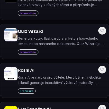
kvízové otázky z různých témat a přizpůsobuje
obtížnost výkonu hráče.
Neuvedeno
Quiz Wizard
Generuje kvízy, flashcardy a ankety z libovolného
tématu nebo nahraného dokumentu. Quiz Wizard je AI
nástroj od Wooclap určený primárně pro učitele.
Neuvedeno
Roshi AI
Roshi AI je nástroj pro učitele, který během několika
kliknutí generuje interaktivní výukové materiály –
dialogy, vizuály a aktivity – na základě textových
Freemium
promptů.