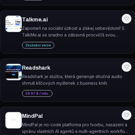
Talkme.ai
Zapomeň na sociální úzkost a získej sebevědomí! S
TalkMe.ai se snadno a zábavně procvičíš svou
angličtinu mluvením. Vyzkoušej si bezplatnou zkoušku
Zkušební verze
a objev novou kategorii výukových asistentů!
Readshark
Readshark je služba, která generuje stručná audio
shrnutí klíčových myšlenek z business knih.
29.97 $ / měs.
MindPal
MindPal je no-code platforma pro tvorbu, nasazení a
správu vlastních AI agentů a multi-agentních workflow