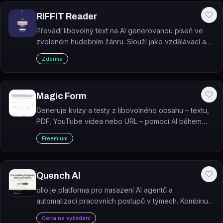
RIFFIT Reader
Převádí libovolný text na AI generovanou píseň ve
zvoleném hudebním žánru. Slouží jako vzdělávací a
terapeutický nástroj pro osoby s dyslexií, ADHD,
Zdarma
autismem nebo afázií.
Magic Form
Generuje kvízy a testy z libovolného obsahu – textu,
PDF, YouTube videa nebo URL – pomocí AI během
několika sekund.
Freemium
Quench AI
ollo je platforma pro nasazení AI agentů a
automatizaci pracovních postupů v týmech. Kombinuje
znalostní základnu organizace s AI asistenty
Cena na vyžádání
přístupnými přímo v existujících systémech.