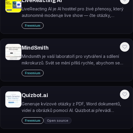
LiveReacting AI
LiveReacting AI je AI hostitel pro živé přenosy, který
autonomně moderuje live show — čte otázky,
oznamuje výsledky a interaguje s diváky v reálném
Freemium
čase.
MindSmith
Mindsmith je vaší laboratoří pro vytváření a sdílení
mikrokurzů. Svět se mění příliš rychle, abychom se
spoléhali na zastaralý softwarový design.
Freemium
Quizbot.ai
Generuje kvízové otázky z PDF, Word dokumentů,
videí a obrázků pomocí AI. Quizbot.ai převádí
libovolný obsah na interaktivní testy během několika
Freemium
Open source
sekund.