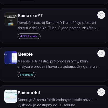
SumarizeYT
Revoluční nástroj SumarizeYT umožňuje efektivní
shrnutí videí na YouTube. S jeho pomocí získáte v
kostce klíčové informace z obsahu, který vás zajímá.
4.99 $ / měs.
A to všechno zdarma!
Meeple
Meeple je AI nástroj pro prodejní týmy, který
analyzuje prodejní hovory a automaticky generuje
personalizované jednostránkové mini-weby (one-
Freemium
pagery) pro efektivnější follow-up.
Summarist
Generuje AI shrnutí knih zadaných podle názvu —
výsledek je dostupný do 30 sekund.