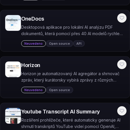
OneDocs
Desktopová aplikace pro lokální AI analýzu PDF
dokumentů, která pomocí přes 40 AI modelů rychle
shrne obsah a klíčové informace.
Neuvedeno
Open source
API
Horizon
Horizon je automatizovaný AI agregátor a shrnovač
zpráv, který kurátorsky vybírá zprávy z různých
zdrojů a nabízí je uživatelům k rychlému čtení.
Neuvedeno
Open source
Youtube Transcript AI Summary
Rozšíření prohlížeče, které automaticky generuje AI
shrnutí transkriptů YouTube videí pomocí OpenAI,