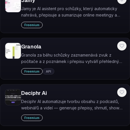
Jamy
Jamy je AI asistent pro schůzky, který automaticky
nahrává, přepisuje a sumarizuje online meetingy a
extrahuje z nich úkoly a rozhodnutí.
Freemium
Granola
Granola za běhu schůzky zaznamenává zvuk z
počítače a z poznámek i přepisu vytváří přehledný
zápis se shrnutím a úkoly.
Freemium
API
Deciphr Ai
Deciphr AI automatizuje tvorbu obsahu z podcastů,
webinářů a videí — generuje přepisy, shrnutí, show
notes, SEO články a newslettery během několika
Freemium
minut.