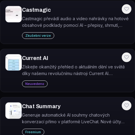
Castmagic
Castmagic převádí audio a video nahrávky na hotové
obsahové podklady pomocí AI – přepisy, shrnutí,
citáty, příspěvky na sociální sítě a další.
Zkušební verze
Current AI
Získejte okamžitý přehled o aktuálním dění ve světě
díky našemu revolučnímu nástroji Current AI.
Bezplatně získáte stručné shrnutí nejnovějších zpráv z
Neuvedeno
různých oblastí.
Chat Summary
Generuje automatické AI souhrny chatových
konverzací přímo v platformě LiveChat. Nové účty
dostávají 10 000 tokenů zdarma.
Freemium