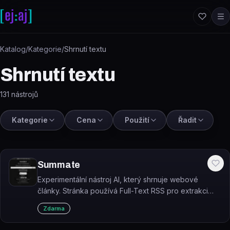
Přeskočit na obsah
Katalog
/
Kategorie
/
Shrnutí textu
Shrnutí textu
131
nástrojů
Kategorie
Cena
Použití
Řadit
Summate
Experimentální nástroj AI, který shrnuje webové
články. Stránka používá Full-Text RSS pro extrakci
článků a OpenAI pro shrnutí článků.
Zdarma