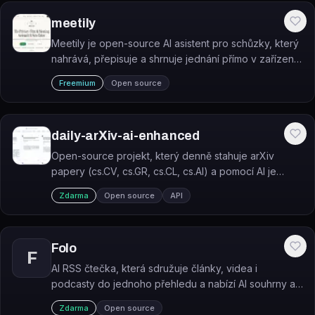
meetily
Meetily je open-source AI asistent pro schůzky, který
nahrává, přepisuje a shrnuje jednání přímo v zařízení
uživatele bez odesílání dat na server.
Freemium
Open source
daily-arXiv-ai-enhanced
Open-source projekt, který denně stahuje arXiv
papery (cs.CV, cs.GR, cs.CL, cs.AI) a pomocí AI je
shrnuje do přehledné stránky na GitHub Pages.
Zdarma
Open source
API
Folo
F
AI RSS čtečka, která sdružuje články, videa i
podcasty do jednoho přehledu a nabízí AI souhrny a
překlad obsahu.
Zdarma
Open source