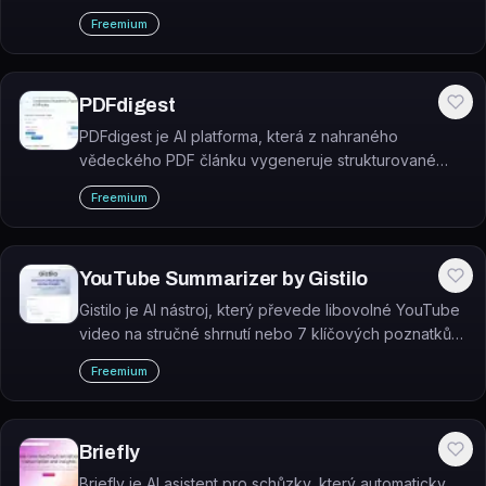
Claude nebo Gemini API.
Freemium
PDFdigest
PDFdigest je AI platforma, která z nahraného
vědeckého PDF článku vygeneruje strukturované
shrnutí ve formě komentovaného výukového videa.
Freemium
YouTube Summarizer by Gistilo
Gistilo je AI nástroj, který převede libovolné YouTube
video na stručné shrnutí nebo 7 klíčových poznatků
během sekund.
Freemium
Briefly
Briefly je AI asistent pro schůzky, který automaticky