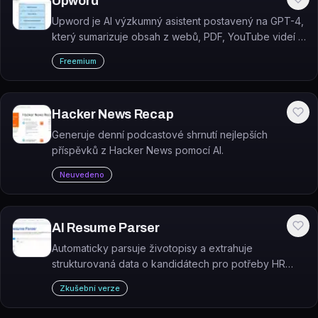
Upword
Upword je AI výzkumný asistent postavený na GPT-4,
který sumarizuje obsah z webů, PDF, YouTube videí a
akademických článků a pomáhá budovat osobní
Freemium
znalostní knihovnu.
Hacker News Recap
Generuje denní podcastové shrnutí nejlepších
příspěvků z Hacker News pomocí AI.
Neuvedeno
AI Resume Parser
Automaticky parsuje životopisy a extrahuje
strukturovaná data o kandidátech pro potřeby HR
týmů a náboru. Je součástí platformy Adaface pro
Zkušební verze
pre-employment assessment.