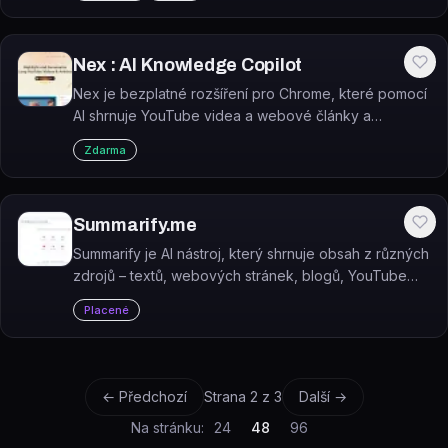
Nex : AI Knowledge Copilot
Nex je bezplatné rozšíření pro Chrome, které pomocí
AI shrnuje YouTube videa a webové články a
zvýrazňuje jejich klíčové části.
Zdarma
Summarify.me
Summarify je AI nástroj, který shrnuje obsah z různých
zdrojů – textů, webových stránek, blogů, YouTube
videí, PDF souborů a audio nahrávek.
Placené
← Předchozí
Strana
2
z
3
Další →
Na stránku:
24
48
96