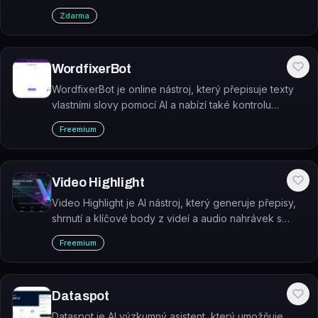
Zdarma
WordfixerBot
WordfixerBot je online nástroj, který přepisuje texty
vlastními slovy pomocí AI a nabízí také kontrolu
gramatiky, shrnutí textu a porovnání textů.
Freemium
Video Highlight
Video Highlight je AI nástroj, který generuje přepisy,
shrnutí a klíčové body z videí a audio nahrávek s
časovými razítky.
Freemium
Dataspot
Dataspot je AI výzkumný asistent, který umožňuje