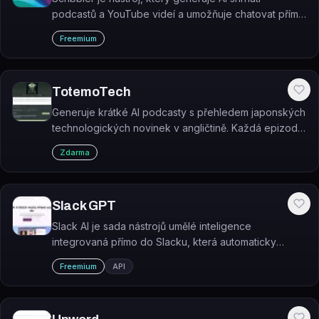
podcastů a YouTube videí a umožňuje chatovat přímo
s obsahem epizody.
Freemium
TotemoTech
Generuje krátké AI podcasty s přehledem japonských
technologických novinek v angličtině. Každá epizoda
trvá přibližně 2 minuty a vychází denně.
Zdarma
Slack GPT
Slack AI je sada nástrojů umělé inteligence
integrovaná přímo do Slacku, která automaticky
shrnuje konverzace, vyhledává informace a
Freemium
API
automatizuje pracovní postupy.