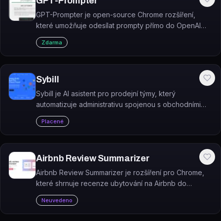
GPT-Prompter
GPT-Prompter je open-source Chrome rozšíření,
které umožňuje odesílat prompty přímo do OpenAI
API z libovolné webové stránky přes kontextové
Zdarma
menu.
Sybill
Sybill je AI asistent pro prodejní týmy, který
automatizuje administrativu spojenou s obchodními
hovory – generuje shrnutí schůzek, vyplňuje CRM a
Placené
píše follow-up e-maily.
Airbnb Review Summarizer
Airbnb Review Summarizer je rozšíření pro Chrome,
které shrnuje recenze ubytování na Airbnb do
stručného a přehledného přehledu.
Neuvedeno