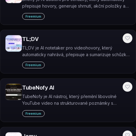
přepisuje hovory, generuje shrnutí, akční položky a
follow-up e-maily.
Freemium
TL;DV
TL;DV je AI notetaker pro videohovory, který
automaticky nahrává, přepisuje a sumarizuje schůzky
na platformách Zoom, Google Meet a Microsoft
Freemium
Teams.
TubeNofy AI
TubeNofy je AI nástroj, který přemění libovolné
YouTube video na strukturované poznámky s
highlights, citáty, časovými razítky a vestavěným AI
Freemium
chatem.