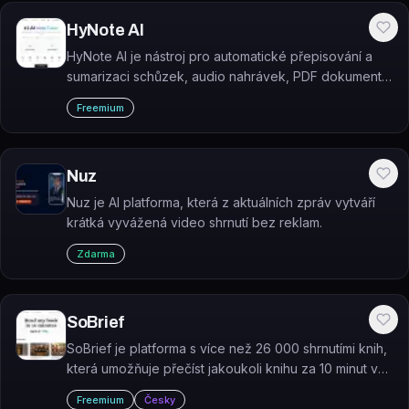
HyNote AI
HyNote AI je nástroj pro automatické přepisování a
sumarizaci schůzek, audio nahrávek, PDF dokumentů
a videí do přehledných poznámek.
Freemium
Nuz
Nuz je AI platforma, která z aktuálních zpráv vytváří
krátká vyvážená video shrnutí bez reklam.
Zdarma
SoBrief
SoBrief je platforma s více než 26 000 shrnutími knih,
která umožňuje přečíst jakoukoli knihu za 10 minut ve
formátu textu, audia, PDF nebo EPUB.
Freemium
Česky