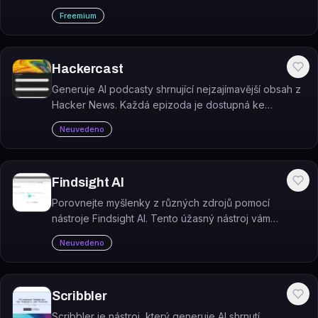
Freemium
Hackercast
Generuje AI podcasty shrnující nejzajímavější obsah z
Hacker News. Každá epizoda je dostupná ke
streamování nebo stažení jako MP3.
Neuvedeno
Findsight AI
Porovnejte myšlenky z různých zdrojů pomocí
nástroje Findsight AI. Tento úžasný nástroj vám
umožní srovnávat ne-fikční nápady a získávat nové
Neuvedeno
perspektivy. Navíc je k dispozici zcela zdarma!
Scribbler
Scribbler je nástroj, který generuje AI shrnutí