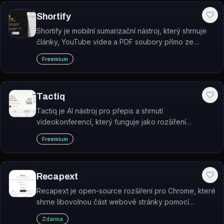
Shortify
Shortify je mobilní sumarizační nástroj, který shrnuje
články, YouTube videa a PDF soubory přímo ze
sdíleného obsahu v jakékoli aplikaci.
Freemium
Tactiq
Tactiq je AI nástroj pro přepis a shrnutí
videokonferencí, který funguje jako rozšíření
prohlížeče bez bota v hovoru.
Freemium
Recapext
Recapext je open-source rozšíření pro Chrome, které
shrne libovolnou část webové stránky pomocí
ChatGPT.
Zdarma