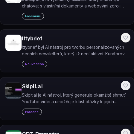
chatovat s vlastními dokumenty a webovými zdroji
přirozeným jazykem a získávat z nich odpovědi,
Freemium
shrnutí a analýzy.
Ittybrief
Ittybrief byl AI nástroj pro tvorbu personalizovaných
denních newsletterů, který již není aktivní. Kurátoroval
zpravodajské články a doporučení podcastů dle
Neuvedeno
uživatelem zvolených témat a doručoval je e-mailem.
Skipit.ai
Skipit.ai je AI nástroj, který generuje okamžité shrnutí
YouTube videí a umožňuje klást otázky k jejich
obsahu.
Placené