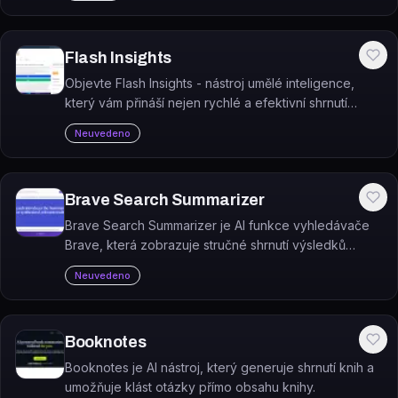
Flash Insights
Objevte Flash Insights - nástroj umělé inteligence,
který vám přináší nejen rychlé a efektivní shrnutí
webů a videí, ale také vám pomáhá při učení. A to vše
Neuvedeno
zcela zdarma!
Brave Search Summarizer
Brave Search Summarizer je AI funkce vyhledávače
Brave, která zobrazuje stručné shrnutí výsledků
vyhledávání přímo v horní části stránky s výsledky.
Neuvedeno
Booknotes
Booknotes je AI nástroj, který generuje shrnutí knih a
umožňuje klást otázky přímo obsahu knihy.