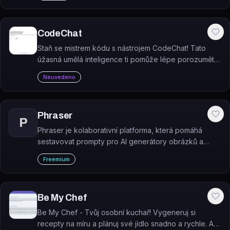
CodeChat
Staň se mistrem kódu s nástrojem CodeChat! Tato
úžasná umělá inteligence ti pomůže lépe porozumět
algoritmům na Twitteru. A co je nejlepší? Je to zcela
Neuvedeno
zdarma!
Phraser
P
Phraser je kolaborativní platforma, která pomáhá
sestavovat prompty pro AI generátory obrázků a
generovat vizuální obsah z více než 35 AI modelů.
Freemium
Be My Chef
Be My Chef - Tvůj osobní kuchař! Vygeneruj si
recepty na míru a plánuj své jídlo snadno a rychle. A