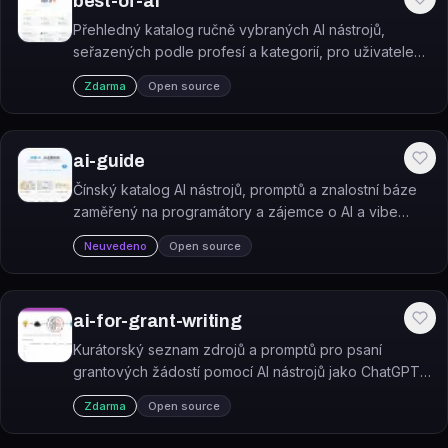
best-of-ai
Přehledný katalog ručně vybraných AI nástrojů,
seřazených podle profesí a kategorií, pro uživatele
hledající kvalitní AI řešení.
Zdarma
Open source
ai-guide
Čínský katalog AI nástrojů, promptů a znalostní báze
zaměřený na programátory a zájemce o AI a vibe
coding.
Neuvedeno
Open source
ai-for-grant-writing
Kurátorský seznam zdrojů a promptů pro psaní
grantových žádostí pomocí AI nástrojů jako ChatGPT
či Gemini.
Zdarma
Open source