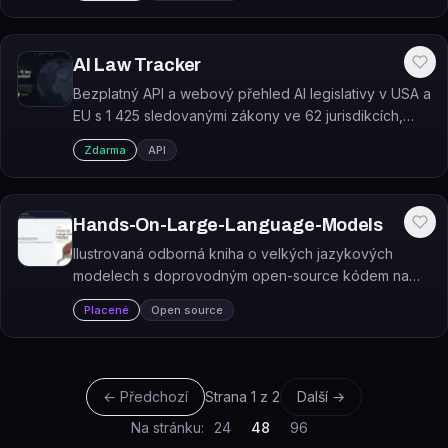
AI Law Tracker
Bezplatný API a webový přehled AI legislativy v USA a
EU s 1 425 sledovanými zákony ve 62 jurisdikcích,
aktuálním stavem, termíny a sankcemi.
Zdarma
API
Hands-On-Large-Language-Models
Ilustrovaná odborná kniha o velkých jazykových
modelech s doprovodným open-source kódem na
GitHubu pro Python vývojáře.
Placené
Open source
← Předchozí
Strana
1
z
2
Další →
Na stránku:
24
48
96