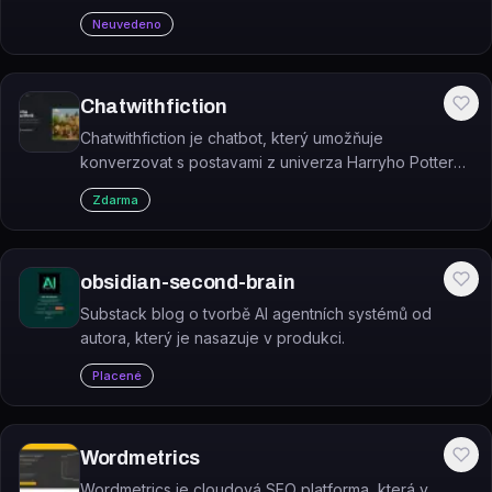
financí, businessu a dalších témat.
Neuvedeno
Chatwithfiction
Chatwithfiction je chatbot, který umožňuje
konverzovat s postavami z univerza Harryho Pottera
prostřednictvím AI.
Zdarma
obsidian-second-brain
Substack blog o tvorbě AI agentních systémů od
autora, který je nasazuje v produkci.
Placené
Wordmetrics
Wordmetrics je cloudová SEO platforma, která v