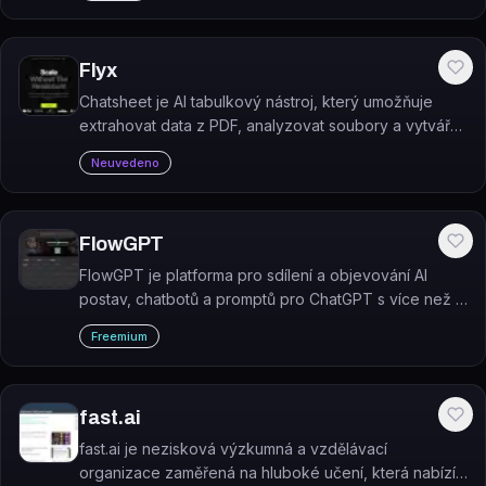
Flyx
Chatsheet je AI tabulkový nástroj, který umožňuje
extrahovat data z PDF, analyzovat soubory a vytvářet
vlastní AI řešení.
Neuvedeno
FlowGPT
FlowGPT je platforma pro sdílení a objevování AI
postav, chatbotů a promptů pro ChatGPT s více než 1
milionem dostupných charakterů.
Freemium
fast.ai
fast.ai je nezisková výzkumná a vzdělávací
organizace zaměřená na hluboké učení, která nabízí