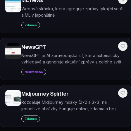
ML news
Webová stránka, která agreguje zprávy týkající se AI
a ML v japonštině.
Zdarma
NewsGPT
NewsGPT je AI zpravodajská síť, která automaticky
vyhledává a generuje aktuální zprávy z celého světa
v reálném čase.
Neuvedeno
Midjourney Splitter
Rozděluje Midjourney mřížky (2×2 a 3×3) na
jednotlivé obrázky. Funguje online, zdarma a bez
registrace.
Zdarma