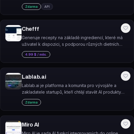
bezplatné kurzy, open-source knihovny a knihu pro
Zdarma
API
praktické využití neuronových sítí.
Chefff
Generuje recepty na základě ingrediencí, které má
uživatel k dispozici, s podporou různých dietních
preferencí. Chefff je AI aplikace postavená na
4.99 $ / měs.
technologii OpenAI, spuštěná v dubnu 2023.
Lablab.ai
Lablab.ai je platforma a komunita pro vývojáře a
zakladatele startupů, kteří chtějí stavět AI produkty
prostřednictvím hackathonů a vzdělávacích akcí.
Zdarma
Miro AI
Miro AI je sada AI funkcí integrovaných do online