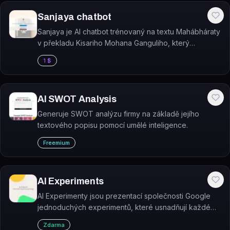
Sanjaya chatbot
Sanjaya je AI chatbot trénovaný na textu Mahábháraty
v překladu Kisariho Mohana Ganguliho, který
odpovídá na otázky o tomto indickém eposu.
1 $
AI SWOT Analysis
Generuje SWOT analýzu firmy na základě jejího
textového popisu pomocí umělé inteligence.
Freemium
AI Experiments
AI Experimenty jsou prezentací společnosti Google
jednoduchých experimentů, které usnadňují každému
zkoumání strojového učení pomocí obrázků, kreseb,
Zdarma
jazyka, hudby a dalších prvků.