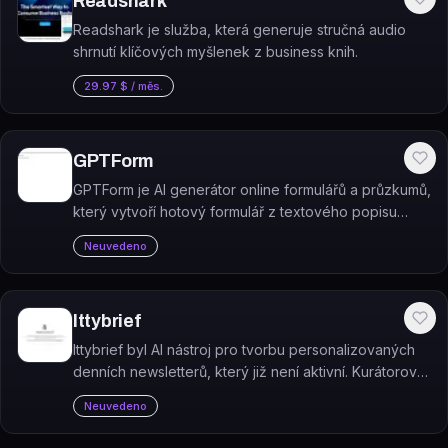
Readshark
Readshark je služba, která generuje stručná audio
shrnutí klíčových myšlenek z business knih.
29.97 $ / měs.
GPTForm
GPTForm je AI generátor online formulářů a průzkumů,
který vytvoří hotový formulář z textového popisu
(promptu).
Neuvedeno
Ittybrief
Ittybrief byl AI nástroj pro tvorbu personalizovaných
denních newsletterů, který již není aktivní. Kurátoroval
zpravodajské články a doporučení podcastů dle
Neuvedeno
uživatelem zvolených témat a doručoval je e-mailem.