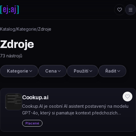
Přeskočit na obsah
Katalog
/
Kategorie
/
Zdroje
Zdroje
73
nástrojů
Kategorie
Cena
Použití
Řadit
Cookup.ai
Cookup.AI je osobní AI asistent postavený na modelu
GPT-4o, který si pamatuje kontext předchozích
konverzací.
Placené