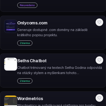
to všechno zcela zdarma! Nechte se inspirovat a
Neuvedeno
objevte nové chutě s naším AI nástrojem. #resources
Onlycoms.com
Generuje dostupné .com domény na základě
krátkého popisu projektu.
Zdarma
Seths Chatbot
Chatbot trénovaný na textech Setha Godina odpovídá
na otázky stylem a myšlenkami tohoto
marketingového autora a blogera.
Zdarma
Wordmetrics
Wordmetrics je sofistikovaná platforma pro tvorbu