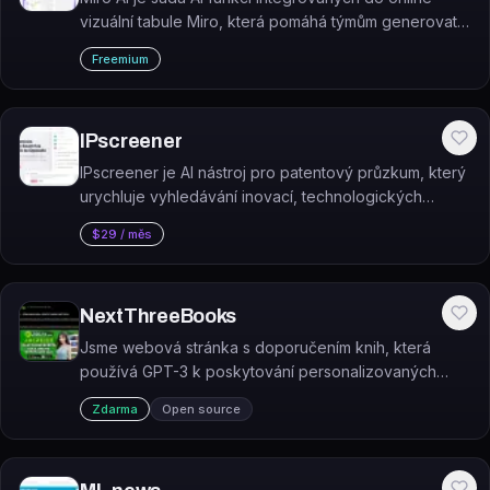
vizuální tabule Miro, která pomáhá týmům generovat
nápady, organizovat obsah a vytvářet diagramy přímo
Freemium
na pracovní ploše.
IPscreener
IPscreener je AI nástroj pro patentový průzkum, který
urychluje vyhledávání inovací, technologických
trendů a informací o konkurenci.
$29 / měs
NextThreeBooks
Jsme webová stránka s doporučením knih, která
používá GPT-3 k poskytování personalizovaných
doporučení knih našim uživatelům. Nevíte, jakou knihu
Zdarma
Open source
si přečíst příště? Hledejte dál!