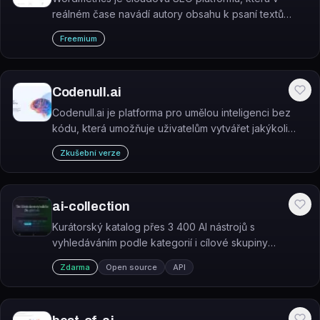
reálném čase navádí autory obsahu k psaní textů
optimalizovaných pro vyhledávače pomocí
Freemium
sémantické analýzy a AI.
Codenull.ai
Codenull.ai je platforma pro umělou inteligenci bez
kódu, která umožňuje uživatelům vytvářet jakýkoli
model AI bez psaní jediného řádku kódu.
Zkušební verze
ai-collection
Kurátorský katalog přes 3 400 AI nástrojů s
vyhledáváním podle kategorií i cílové skupiny
(vývojáři, designéři, marketéři).
Zdarma
Open source
API