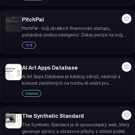
PitchPal
PitchPal - tvůj zkratka k financování startupu,
poháněná umělou inteligencí. Získej peníze na svůj
projekt jednoduše a rychle. S PitchPal už nemusíš
19 $
strádat s hledáním investic a zdrojů.
AI Art Apps Database
AI Art Apps Database je katalog zdrojů, nástrojů a
komunit zaměřených na tvorbu AI umění pro
designéry, umělce a prompt inženýry.
Zdarma
The Synthetic Standard
The Synthetic Standard je AI zpravodajský web, který
generuje zprávy a obrazové přílohy z oblastí politiky,