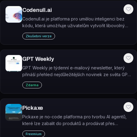
Codenull.ai
Codenull.ai je platforma pro umělou inteligenci bez
kódu, která umožňuje uživatelům vytvořit libovolný
model AI bez psaní jediného řádku kódu.
Zkušební verze
GPT Weekly
GPT Weekly je týdenní e-mailový newsletter, který
přináší přehled nejdůležitějších novinek ze světa GPT
a umělé inteligence.
Zdarma
Pickaxe
Pickaxe je no-code platforma pro tvorbu AI agentů,
které lze zabalit do produktů a prodávat přes
brandované portály s fakturací a správou přístupu.
Freemium