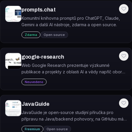
prompts.chat
Komunitní knihovna promptů pro ChatGPT, Claude,
Gemini a další AI nástroje, zdarma a open source.
Zdarma
Open source
google-research
Web Google Research prezentuje výzkumné
publikace a projekty z oblasti AI a vědy napříč obory
jako zdraví, udržitelnost či zpracování jazyka.
Neuvedeno
JavaGuide
JavaGuide je open-source studijní příručka pro
přípravu na Java/backend pohovory, na GitHubu má
přes 156 tisíc hvězdiček.
Freemium
Open source