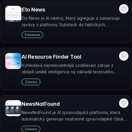
Eto News
Eto News je AI nástroj, který agreguje a sumarizuje
zprávy z platformy Substack do faktických,
nestranných souhrnů.
Freemium
AI Resource Finder Tool
Vyhledává nejrelevantnější vzdělávací zdroje z
oblasti umělé inteligence na základě textového
dotazu. Nástroj je dostupný zdarma bez placených
Zdarma
plánů.
NewsNotFound
NewsNotFound je AI zpravodajská platforma, která
automaticky generuje nestranné zpravodajské články
pomocí GPT-4 na základě titulků z reálných
Zdarma
zpravodajských zdrojů.