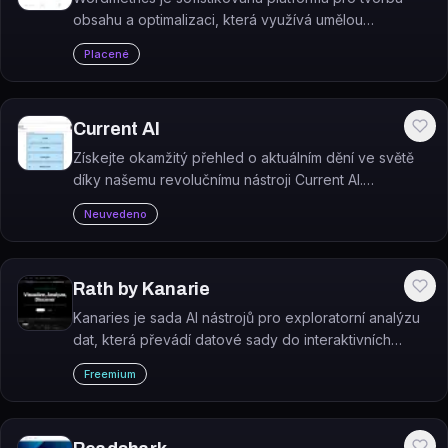
obsahu a optimalizaci, která využívá umělou
inteligenci a zpracování přirozeného jazyka pro
Placené
přizpůsobení vašeho webového obsahu pro lepší
výkon ve…
Current AI
Získejte okamžitý přehled o aktuálním dění ve světě
díky našemu revolučnímu nástroji Current AI.
Bezplatně získáte stručné shrnutí nejnovějších zpráv z
Neuvedeno
různých oblastí.
Rath by Kanarie
Kanaries je sada AI nástrojů pro exploratorní analýzu
dat, která převádí datové sady do interaktivních
vizualizací a automaticky odkrývá vzorce a poznatky.
Freemium