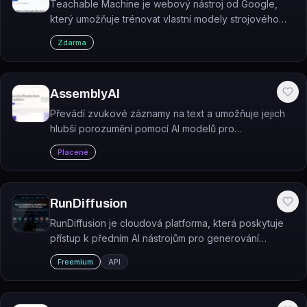
Teachable Machine je webový nástroj od Google,
který umožňuje trénovat vlastní modely strojového
učení pro rozpoznávání obrázků, zvuků a póz – bez
Zdarma
nutnosti programování.
AssemblyAI
Převádí zvukové záznamy na text a umožňuje jejich
hlubší porozumění pomocí AI modelů pro
rozpoznávání řeči a zpracování přirozeného jazyka.
Placené
RunDiffusion
RunDiffusion je cloudová platforma, která poskytuje
přístup k předním AI nástrojům pro generování
obrázků a videí pod jednou licencí.
Freemium
API