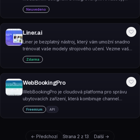
zaměřený na organizaci záložek a multitasking.
Neuvedeno
Liner.ai
Liner je bezplatný nástroj, který vám umožní snadno
trénovat vaše modely strojového učení. Vezme vaše
trénovací data a poskytne vám snadno integrovatelný
Zdarma
model strojového učení.
WebBookingPro
WebBookingPro je cloudová platforma pro správu
ubytovacích zařízení, která kombinuje channel
manager, booking engine a revenue management
Freemium
API
bez provizí.
← Předchozí
Strana
2
z
13
Další →