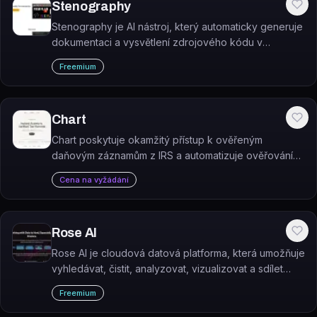
Stenography
Stenography je AI nástroj, který automaticky generuje
dokumentaci a vysvětlení zdrojového kódu v
přirozeném jazyce.
Freemium
Chart
Chart poskytuje okamžitý přístup k ověřeným
daňovým záznamům z IRS a automatizuje ověřování
příjmů pro fintechové společnosti.
Cena na vyžádání
Rose AI
Rose AI je cloudová datová platforma, která umožňuje
vyhledávat, čistit, analyzovat, vizualizovat a sdílet
komplexní datové sady pomocí přirozeného jazyka.
Freemium