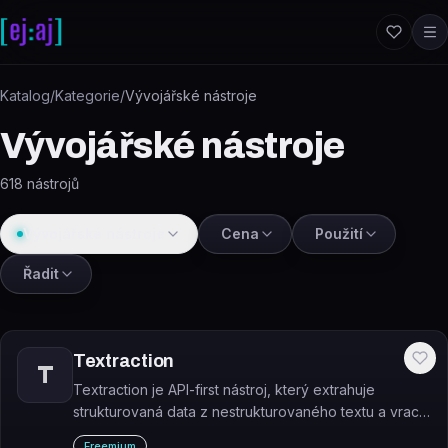
Přeskočit na obsah
Katalog
/
Kategorie
/
Vývojářské nástroje
Vývojářské nástroje
618
nástrojů
Vývojářské nástroje
Cena
Použití
Řadit
Textraction
T
Textraction je API-first nástroj, který extrahuje
strukturovaná data z nestrukturovaného textu a vrací
je ve formátu JSON.
Freemium