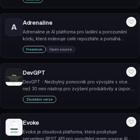
ručního vytváření testovacích dat.
Adrenaline
A
Adrenaline je AI platforma pro ladění a porozumění
kódu, která indexuje celé repozitáře a pomáhá
vývojářům identifikovat a opravit chyby.
Freemium
Open source
DevGPT
DevGPT - Nezbytný pomocník pro vývojáře s více
než 30 mini nástroji pro zvýšení produktivity a úsporu
času. Vyzkoušejte si ho zdarma a objevte novou
Zkušební verze
úroveň efektivity ve svém vývojářském procesu.
Evoke
Evoke je cloudová platforma, která poskytuje
serverless REST API pro spouštění open-source AI