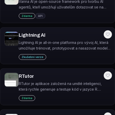
Vanna AI je open-source framework pro tvorbu AI
agentů, kteří umožňují uživatelům dotazovat se na
firemní databáze přirozeným jazykem místo psaní
Zdarma
API
SQL.
Lightning AI
Lightning AI je all-in-one platforma pro vývoj AI, která
umožňuje trénovat, prototypovat a nasazovat modely
přímo z prohlížeče bez nutnosti vlastní infrastruktury.
Zkušební verze
RTutor
RTutor je aplikace založená na umělé inteligenci,
která rychle generuje a testuje kód v jazyce R.
Podporována API voláními k OpenAI Davinci
Zdarma
(sourozenci ChatGPT), RTutor překládá přirozené
jazyky do…