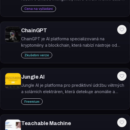
SaaS aplikacích před únikem způsobeným lidskou
Cena na vyžádání
chybou.
ChainGPT
ChainGPT je AI platforma specializovaná na
kryptoměny a blockchain, která nabízí nástroje od
chatbota a generátoru smart kontraktů až po audit
Zkušební verze
kódu a generování NFT.
Jungle AI
Jungle AI je platforma pro prediktivní údržbu větrných
a solárních elektráren, která detekuje anomálie a
poruchy strojů dříve, než způsobí výpadky produkce.
Freemium
Teachable Machine