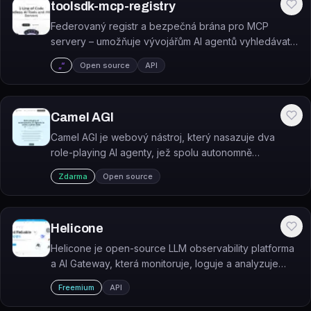
toolsdk-mcp-registry
Federovaný registr a bezpečná brána pro MCP
servery – umožňuje vývojářům AI agentů vyhledávat a
spouštět tisíce nástrojů přes jedno rozhraní.
„“
Open source
API
Camel AGI
Camel AGI je webový nástroj, který nasazuje dva
role-playing AI agenty, jež spolu autonomně
spolupracují na řešení uživatelem zadaného úkolu.
Zdarma
Open source
Helicone
Helicone je open-source LLM observability platforma
a AI Gateway, která monitoruje, loguje a analyzuje
volání jazykových modelů přidáním jednoho řádku
Freemium
API
kódu.