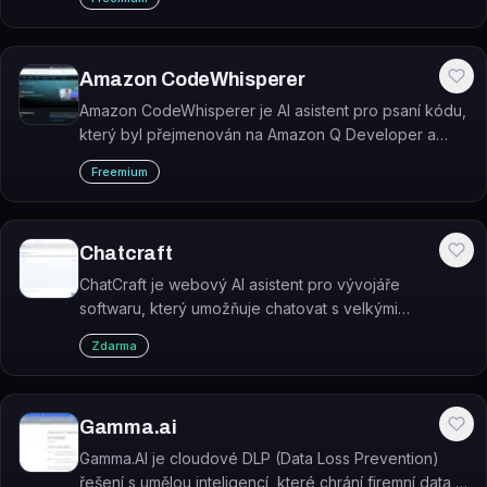
Amazon CodeWhisperer
Amazon CodeWhisperer je AI asistent pro psaní kódu,
který byl přejmenován na Amazon Q Developer a
generuje návrhy kódu přímo v IDE na základě
Freemium
komentářů v přirozeném jazyce.
Chatcraft
ChatCraft je webový AI asistent pro vývojáře
softwaru, který umožňuje chatovat s velkými
jazykovými modely přímo v prohlížeči bez instalace.
Zdarma
Gamma.ai
Gamma.AI je cloudové DLP (Data Loss Prevention)
řešení s umělou inteligencí, které chrání firemní data v