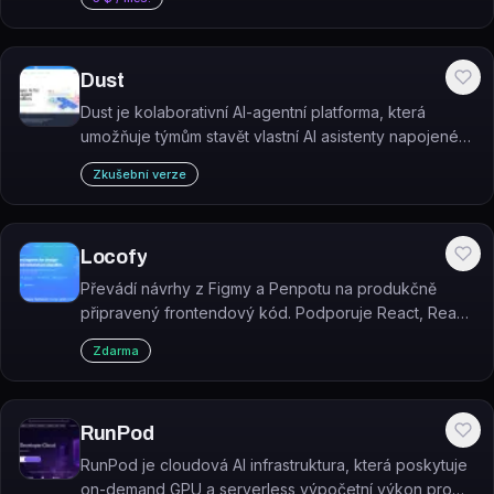
nástroj pro vývojáře. Kategorie: #vývojářské nástroje.
Dust
Dust je kolaborativní AI-agentní platforma, která
umožňuje týmům stavět vlastní AI asistenty napojené
na interní firemní data a nástroje bez nutnosti psát
Zkušební verze
kód.
Locofy
Převádí návrhy z Figmy a Penpotu na produkčně
připravený frontendový kód. Podporuje React, React
Native, HTML/CSS, Flutter, Vue, Angular a Next.js.
Zdarma
RunPod
RunPod je cloudová AI infrastruktura, která poskytuje
on-demand GPU a serverless výpočetní výkon pro