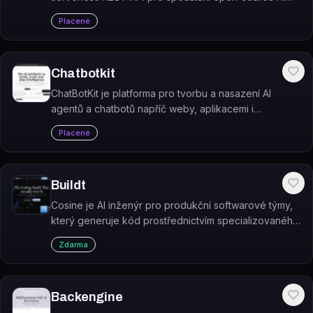
modelů bez nutnosti vlastní GPU infrastruktury.
Placené
Chatbotkit
ChatBotKit je platforma pro tvorbu a nasazení AI
agentů a chatbotů napříč weby, aplikacemi i
messaging platformami.
Placené
Buildt
Cosine je AI inženýr pro produkční softwarové týmy,
který generuje kód prostřednictvím specializovaného
modelu Lumen trénovaného výhradně na reálném
Zdarma
produkčním kódu.
Backengine