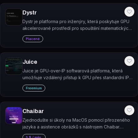
Dystr
Dystr je platforma pro inženýry, která poskytuje GPU
akcelerované prostředí pro spouštění matematických
výpočtů v prohlížeči, na desktopu nebo jako CLI.
Placené
Juice
Juice je GPU-over-IP softwarová platforma, která
umožňuje vzdálený přístup k GPU přes standardní IP
sítě bez nutnosti úpravy aplikačního kódu.
Freemium
Chaibar
Zjednodušte si úkoly na MacOS pomocí přirozeného
jazyka a asistence obrázků s nástrojem Chaibar.
Placený plán vám umožní využívat tento výkonný
5 $ / měs.