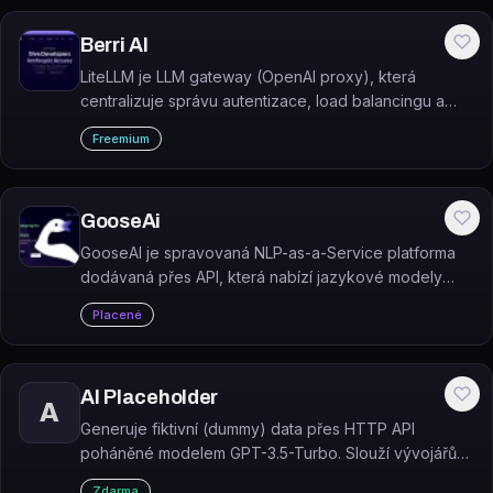
Berri AI
LiteLLM je LLM gateway (OpenAI proxy), která
centralizuje správu autentizace, load balancingu a
sledování nákladů napříč více než 100 jazykovými
Freemium
modely v jednotném OpenAI formátu.
GooseAi
GooseAI je spravovaná NLP-as-a-Service platforma
dodávaná přes API, která nabízí jazykové modely
(GPT-Neo, GPT-J, GPT-NeoX aj.) za zlomek ceny
Placené
konkurence.
AI Placeholder
A
Generuje fiktivní (dummy) data přes HTTP API
poháněné modelem GPT-3.5-Turbo. Slouží vývojářům
k rychlému prototypování a testování aplikací bez
Zdarma