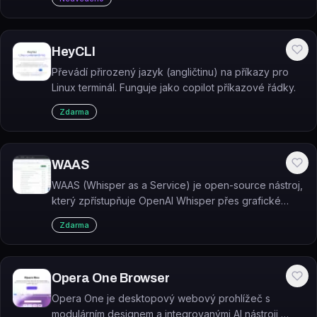
HeyCLI
Převádí přirozený jazyk (angličtinu) na příkazy pro
Linux terminál. Funguje jako copilot příkazové řádky.
Zdarma
WAAS
WAAS (Whisper as a Service) je open-source nástroj,
který zpřístupňuje OpenAI Whisper přes grafické
rozhraní (GUI) a REST API s podporou fronty úloh.
Zdarma
Opera One Browser
Opera One je desktopový webový prohlížeč s
modulárním designem a integrovanými AI nástroji,