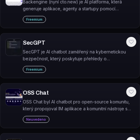
Backengine (nyní cto.new) je AI platforma, která
generuje aplikace, agenty a startupy pomocí
předpřipravených AI týmů bez nutnosti kreditní karty
Freemium
nebo API klíče.
SecGPT
SecGPT je AI chatbot zaměřený na kybernetickou
bezpečnost, který poskytuje přehledy o
zranitelnostech, exploitech a nových hrozbách na
Freemium
základě tréninku na tisících bezpečnostních zpráv.
OSS Chat
OSS Chat byl AI chatbot pro open-source komunitu,
který propojoval IM aplikace a komunitní nástroje s
ChatGPT. Služba již není aktivní.
Neuvedeno