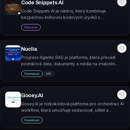
Code Snippets AI
Code Snippets AI je nástroj, který kombinuje
bezpečnou knihovnu kódových úryvků s
kontextovým AI chatem pro vývoj softwaru.
Placené
Nuclia
Progress Agentic RAG je platforma, která převádí
podniková data, dokumenty a média na znalostní
vrstvu připravenou pro AI agenty a LLM.
Freemium
API
Gooey.AI
Gooey.AI je nízkokódová platforma pro orchestraci AI
workflow, která umožňuje sestavovat, sdílet a
nasazovat komplexní AI agenty bez rozsáhlého
Freemium
programování.