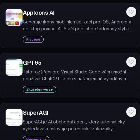
AppIcons AI
Generuje ikony mobilních aplikací pro iOS, Android a
desktop pomocí AI. Stačí popsat požadovaný styl a
nástroj vytvoří několik návrhů k výběru.
Placené
GPT95
Tato rozšíření pro Visual Studio Code vám umožní
používat ChatGPT spolu s naším jemně vyladěným
GPT3 kódovým modelem k generování kódu nebo
Zkušební verze
přirozených jazykových odpovědí na dokumentaci,…
SuperAGI
SuperAGI je AI obchodní agent, který automaticky
vyhledává a oslovuje potenciální zákazníky
nepřetržitě 24/7.
Neuvedeno