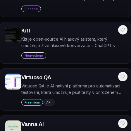
trénování, inferenci a dávkové AI úlohy.
Placené
Kitt
Kitt je open-source AI hlasový asistent, který
umožňuje živé hlasové konverzace s ChatGPT v
reálném čase přes WebRTC.
Neuvedeno
Virtuoso QA
Virtuoso QA je AI-nativní platforma pro automatizaci
testování, která umožňuje psát testy v přirozeném
jazyce a podle vlastních tvrzení snižuje náklady na
Freemium
API
údržbu testů o 88 %.
Vanna AI