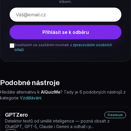
klikem.
E-mail
Přihlásit se k odběru
Souhlasím se zasíláním novinek a
zpracováním osobních
údajů
.
Podobné nástroje
Hledáte alternativu k
AIQuizMe
? Tady je
6
podobných nástrojů z
kategorie
Vzdělávání
.
GPTZero
Freemium
Detektor textů od umělé inteligence — pozná obsah z
ChatGPT, GPT-5, Claude i Gemini a odhalí i p...