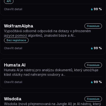
API
Otevřít detail
99
%
WolframAlpha
Freemium
Vypočítává odborné odpovědi na dotazy v přirozeném
jazyce pomocí algoritmů, znalostní báze a AI...
Bez registrace
Otevřít detail
99
%
Humata AI
Freemium
Humata AI je nástroj pro analýzu dokumentů, který umožňuje
klást otázky nad nahranými soubory a...
Otevřít detail
99
%
Wisdolia
Freemium
Wisdolia (nově přejmenovaná na Jungle AI) je AI nástroj, který