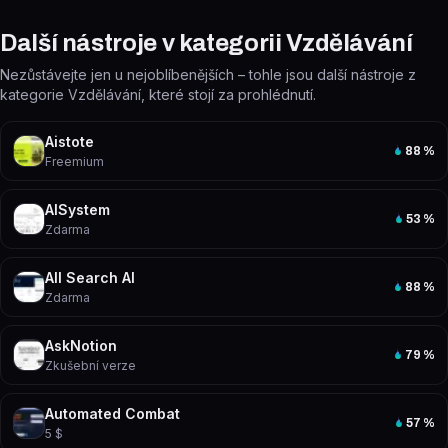
Další nástroje v kategorii Vzdělávání
Nezůstávejte jen u nejoblíbenějších – tohle jsou další nástroje z
kategorie Vzdělávání, které stojí za prohlédnutí.
Aistote
88
%
Freemium
AISystem
53
%
Zdarma
All Search AI
88
%
Zdarma
AskNotion
79
%
Zkušební verze
Automated Combat
57
%
5 $