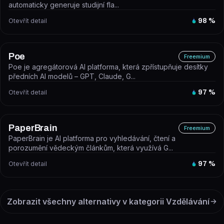
automaticky generuje studijní fla...
Otevřít detail
98
%
Poe
Freemium
Poe je agregátorová AI platforma, která zpřístupňuje desítky
předních AI modelů – GPT, Claude, G...
Otevřít detail
97
%
PaperBrain
Freemium
PaperBrain je AI platforma pro vyhledávání, čtení a
porozumění vědeckým článkům, která využívá G...
Otevřít detail
97
%
Zobrazit všechny alternativy v kategorii
Vzdělávání