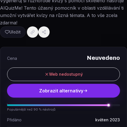
Vygeneruj si různorodé kvízy s pomocí skvělého nástroje
AIQuizMe! Tento úžasný pomocník v oblasti vzdělávání ti
umožní vytvářet kvízy na různá témata. A to vše zcela
zdarma!
Uložit
Neuvedeno
Cena
Web nedostupný
Zobrazit alternativy
Populárnější než 90 % nástrojů
Přidáno
květen 2023