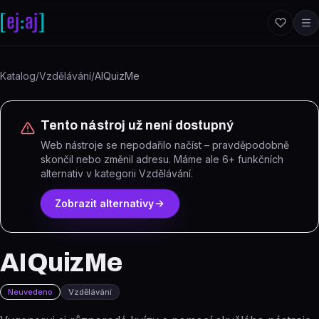
Přeskočit na obsah
Katalog
/
Vzdělávání
/
AIQuizMe
Tento nástroj už není dostupný
Web nástroje se nepodařilo načíst – pravděpodobně
skončil nebo změnil adresu.
Máme ale
6
+ funkčních
alternativ
v kategorii Vzdělávání
.
Zobrazit alternativy
AIQuizMe
Neuvedeno
Vzdělávání