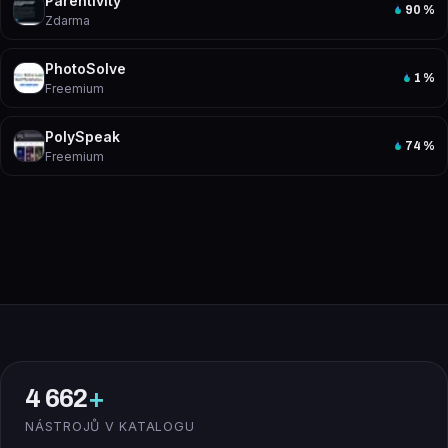
Parentivity
90
%
Zdarma
PhotoSolve
1
%
Freemium
PolySpeak
74
%
Freemium
4 662
+
NÁSTROJŮ V KATALOGU