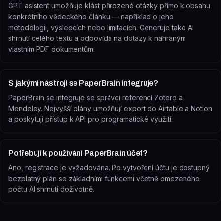
GPT asistent umožňuje klást přirozené otázky přímo k obsahu
konkrétního vědeckého článku — například o jeho
metodologii, výsledcích nebo limitacích. Generuje také AI
shrnutí celého textu a odpovídá na dotazy k nahraným
vlastním PDF dokumentům.
S jakými nástroji se PaperBrain integruje?
PaperBrain se integruje se správci referencí Zotero a
Mendeley. Nejvyšší plány umožňují export do Airtable a Notion
a poskytují přístup k API pro programatické využití.
Potřebuji k používání PaperBrain účet?
Ano, registrace je vyžadována. Po vytvoření účtu je dostupný
bezplatný plán se základními funkcemi včetně omezeného
počtu AI shrnutí doživotně.