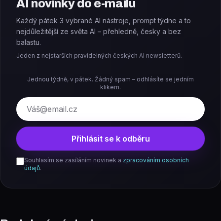
AI novinky do e-mailu
Každý pátek 3 vybrané AI nástroje, prompt týdne a to
nejdůležitější ze světa AI – přehledně, česky a bez
balastu.
Jeden z nejstarších pravidelných českých AI newsletterů.
Jednou týdně, v pátek. Žádný spam – odhlásíte se jedním
klikem.
E-mail
Přihlásit se k odběru
Souhlasím se zasíláním novinek a
zpracováním osobních
údajů
.