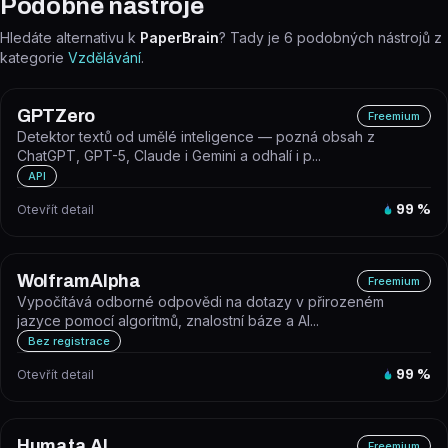
Podobné nástroje
Hledáte alternativu k
PaperBrain
? Tady je
6
podobných nástrojů z
kategorie
Vzdělávání
.
GPTZero
Freemium
Detektor textů od umělé inteligence — pozná obsah z
ChatGPT, GPT-5, Claude i Gemini a odhalí i p...
API
Otevřít detail
99
%
WolframAlpha
Freemium
Vypočítává odborné odpovědi na dotazy v přirozeném
jazyce pomocí algoritmů, znalostní báze a AI...
Bez registrace
Otevřít detail
99
%
Humata AI
Freemium