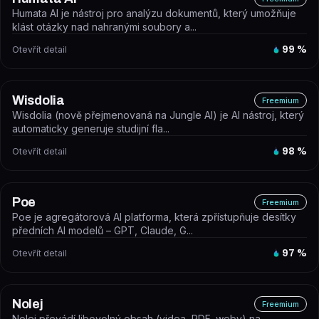
Humata AI je nástroj pro analýzu dokumentů, který umožňuje
klást otázky nad nahranými soubory a...
Otevřít detail
99
%
Wisdolia
Freemium
Wisdolia (nově přejmenovaná na Jungle AI) je AI nástroj, který
automaticky generuje studijní fla...
Otevřít detail
98
%
Poe
Freemium
Poe je agregátorová AI platforma, která zpřístupňuje desítky
předních AI modelů – GPT, Claude, G...
Otevřít detail
97
%
Nolej
Freemium
Nolej převádí libovolný obsah (videa, PDF, weby) na