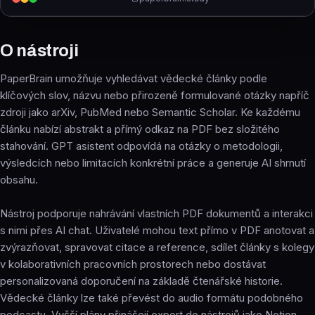
O nástroji
PaperBrain umožňuje vyhledávat vědecké články podle
klíčových slov, názvu nebo přirozeně formulované otázky napříč
zdroji jako arXiv, PubMed nebo Semantic Scholar. Ke každému
článku nabízí abstrakt a přímý odkaz na PDF bez složitého
stahování. GPT asistent odpovídá na otázky o metodologii,
výsledcích nebo limitacích konkrétní práce a generuje AI shrnutí
obsahu.
Nástroj podporuje nahrávání vlastních PDF dokumentů a interakci
s nimi přes AI chat. Uživatelé mohou text přímo v PDF anotovat a
zvýrazňovat, spravovat citace a reference, sdílet články s kolegy
v kolaborativních pracovních prostorech nebo dostávat
personalizovaná doporučení na základě čtenářské historie.
Vědecké články lze také převést do audio formátu podobného
podcastu. Vyšší plány přinášejí export do nástrojů jako Notion