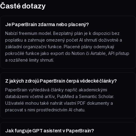
Časté dotazy
Je PaperBrain zdarma nebo placený?
Nabízí freemium model. Bezplatný plán je k dispozici bez
poplatku a zahrnuje omezený počet AI shrnutí doživotně a
základní organizační funkce. Placené plány odemykají
pokročilé funkce jako export do Notion či Airtable, API přístup
a rozšířené limity shrnutí.
Z jakých zdrojů PaperBrain čerpá vědecké články?
PaperBrain vyhledává články napříč akademickými
databázemi včetně arXiv, PubMed a Semantic Scholar.
Uživatelé mohou také nahrát vlastní PDF dokumenty a
pracovat s nimi prostřednictvím AI chatu.
Jak funguje GPT asistent v PaperBrain?