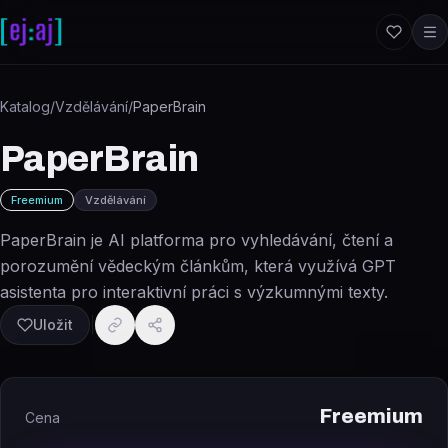
Přeskočit na obsah
Katalog
/
Vzdělávání
/
PaperBrain
PaperBrain
Freemium
Vzdělávání
PaperBrain je AI platforma pro vyhledávání, čtení a
porozumění vědeckým článkům, která využívá GPT
asistenta pro interaktivní práci s výzkumnými texty.
Uložit
Freemium
Cena