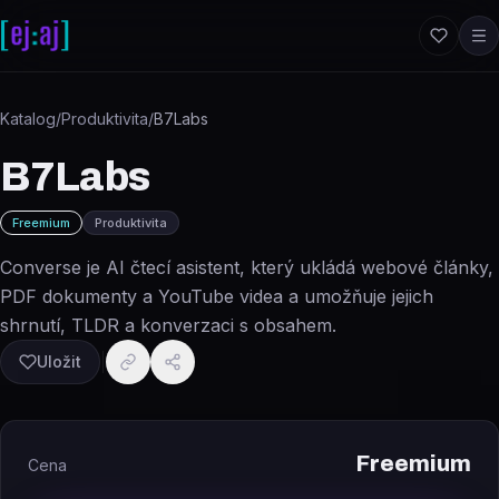
Přeskočit na obsah
Katalog
/
Produktivita
/
B7Labs
B7Labs
Freemium
Produktivita
Converse je AI čtecí asistent, který ukládá webové články,
PDF dokumenty a YouTube videa a umožňuje jejich
shrnutí, TLDR a konverzaci s obsahem.
Uložit
Freemium
Cena