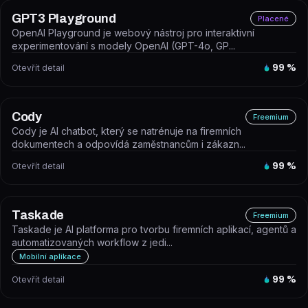
GPT3 Playground
Placené
OpenAI Playground je webový nástroj pro interaktivní
experimentování s modely OpenAI (GPT-4o, GP...
Otevřít detail
99
%
Cody
Freemium
Cody je AI chatbot, který se natrénuje na firemních
dokumentech a odpovídá zaměstnancům i zákazn...
Otevřít detail
99
%
Taskade
Freemium
Taskade je AI platforma pro tvorbu firemních aplikací, agentů a
automatizovaných workflow z jedi...
Mobilní aplikace
Otevřít detail
99
%