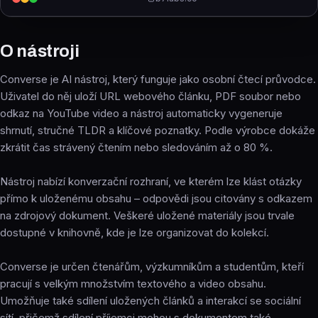
O nástroji
Converse je AI nástroj, který funguje jako osobní čtecí průvodce.
Uživatel do něj uloží URL webového článku, PDF soubor nebo
odkaz na YouTube video a nástroj automaticky vygeneruje
shrnutí, stručné TLDR a klíčové poznatky. Podle výrobce dokáže
zkrátit čas strávený čtením nebo sledováním až o 80 %.
Nástroj nabízí konverzační rozhraní, ve kterém lze klást otázky
přímo k uloženému obsahu – odpovědi jsou citovány s odkazem
na zdrojový dokument. Veškeré uložené materiály jsou trvale
dostupné v knihovně, kde je lze organizovat do kolekcí.
Converse je určen čtenářům, výzkumníkům a studentům, kteří
pracují s velkým množstvím textového a video obsahu.
Umožňuje také sdílení uložených článků a interakcí se sociální
sítí, přičemž sdílení příjemci mohou s dokumentem také