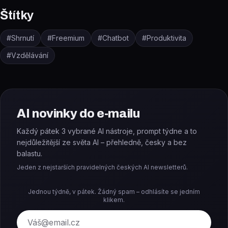
Štítky
#
Shrnutí
#
Freemium
#
Chatbot
#
Produktivita
#
Vzdělávání
AI novinky do e-mailu
Každý pátek 3 vybrané AI nástroje, prompt týdne a to
nejdůležitější ze světa AI – přehledně, česky a bez
balastu.
Jeden z nejstarších pravidelných českých AI newsletterů.
Jednou týdně, v pátek. Žádný spam – odhlásíte se jedním
klikem.
E-mail