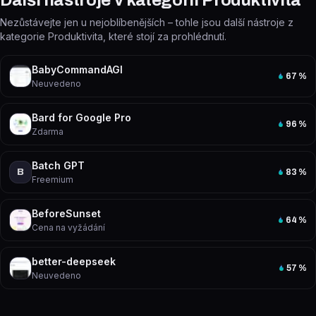
Další nástroje v kategorii Produktivita
Nezůstávejte jen u nejoblíbenějších – tohle jsou další nástroje z
kategorie Produktivita, které stojí za prohlédnutí.
BabyCommandAGI
67
%
Neuvedeno
Bard for Google Pro
96
%
Zdarma
Batch GPT
B
83
%
Freemium
BeforeSunset
64
%
Cena na vyžádání
better-deepseek
57
%
Neuvedeno