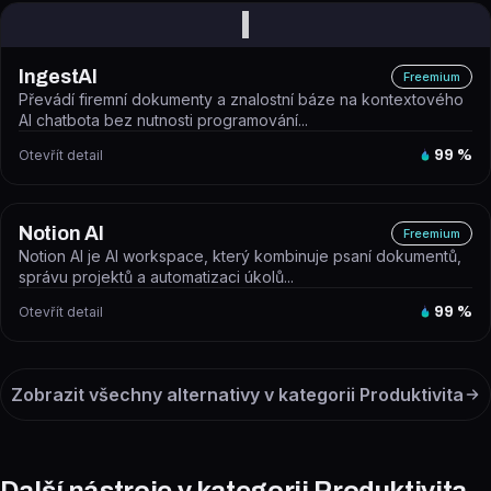
I
IngestAI
Freemium
Převádí firemní dokumenty a znalostní báze na kontextového
AI chatbota bez nutnosti programování...
Otevřít detail
99
%
Notion AI
Freemium
Notion AI je AI workspace, který kombinuje psaní dokumentů,
správu projektů a automatizaci úkolů...
Otevřít detail
99
%
Zobrazit všechny alternativy v kategorii
Produktivita