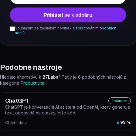
Přihlásit se k odběru
Souhlasím se zasíláním novinek a
zpracováním osobních
údajů
.
Podobné nástroje
Hledáte alternativu k
B7Labs
? Tady je
6
podobných nástrojů z
kategorie
Produktivita
.
ChatGPT
Freemium
ChatGPT je konverzační AI asistent od OpenAI, který generuje
text, odpovídá na otázky, píše kód,...
Otevřít detail
99
%