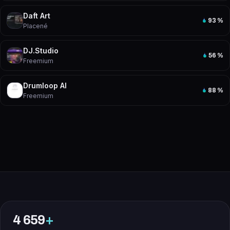
Daft Art
93
%
Placené
DJ.Studio
56
%
Freemium
Drumloop AI
88
%
Freemium
4 659
+