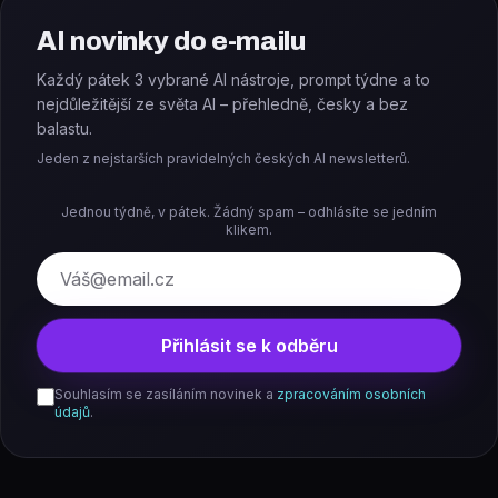
AI novinky do e-mailu
Každý pátek 3 vybrané AI nástroje, prompt týdne a to
nejdůležitější ze světa AI – přehledně, česky a bez
balastu.
Jeden z nejstarších pravidelných českých AI newsletterů.
Jednou týdně, v pátek. Žádný spam – odhlásíte se jedním
klikem.
E-mail
Přihlásit se k odběru
Souhlasím se zasíláním novinek a
zpracováním osobních
údajů
.