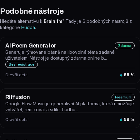
Podobné nástroje
Hledáte alternativu k
Brain.fm
? Tady je
6
podobných nástrojů z
kategorie
Hudba
.
AI Poem Generator
Zdarma
Generuje rýmované básně na libovolné téma zadané
uživatelem. Nástroj je dostupný zdarma online b...
Bez registrace
Otevřít detail
99
%
Riffusion
Freemium
Google Flow Music je generativní AI platforma, která umožňuje
vytvářet, remixovat a sdílet hudbu...
Otevřít detail
99
%