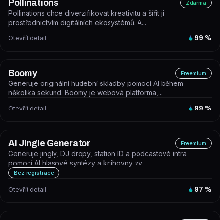
Pollinations
Zdarma
Pollinations chce diverzifikovat kreativitu a šířit ji
prostřednictvím digitálních ekosystémů. A...
Otevřít detail
99
%
Boomy
Freemium
Generuje originální hudební skladby pomocí AI během
několika sekund. Boomy je webová platforma,...
Otevřít detail
99
%
AI Jingle Generator
Freemium
Generuje jingly, DJ dropy, station ID a podcastové intra
pomocí AI hlasové syntézy a knihovny zv...
Bez registrace
Otevřít detail
97
%