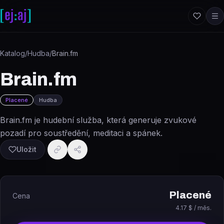
Přeskočit na obsah
Katalog
/
Hudba
/
Brain.fm
Brain.fm
Placené
Hudba
Brain.fm je hudební služba, která generuje zvukové
pozadí pro soustředění, meditaci a spánek.
Uložit
Placené
Cena
4.17 $ / měs.