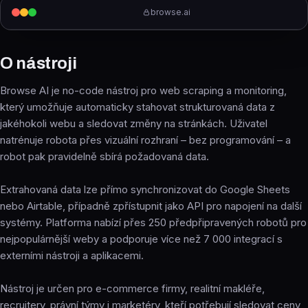
browse.ai
O nástroji
Browse AI je no-code nástroj pro web scraping a monitoring,
který umožňuje automaticky stahovat strukturovaná data z
jakéhokoli webu a sledovat změny na stránkách. Uživatel
natrénuje robota přes vizuální rozhraní – bez programování – a
robot pak pravidelně sbírá požadovaná data.
Extrahovaná data lze přímo synchronizovat do Google Sheets
nebo Airtable, případně zpřístupnit jako API pro napojení na další
systémy. Platforma nabízí přes 250 předpřipravených robotů pro
nejpopulárnější weby a podporuje více než 7 000 integrací s
externími nástroji a aplikacemi.
Nástroj je určen pro e-commerce firmy, realitní makléře,
recruitery, právní týmy i marketéry, kteří potřebují sledovat ceny,