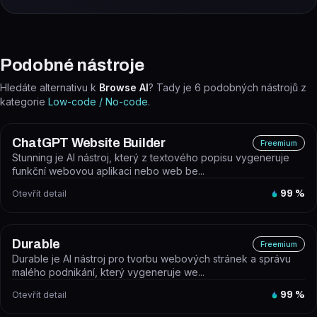
Podobné nástroje
Hledáte alternativu k
Browse AI
? Tady je
6
podobných nástrojů z
kategorie
Low-code / No-code
.
ChatGPT Website Builder
Freemium
Stunning je AI nástroj, který z textového popisu vygeneruje
funkční webovou aplikaci nebo web be...
Otevřít detail
99
%
Durable
Freemium
Durable je AI nástroj pro tvorbu webových stránek a správu
malého podnikání, který vygeneruje we...
Otevřít detail
99
%