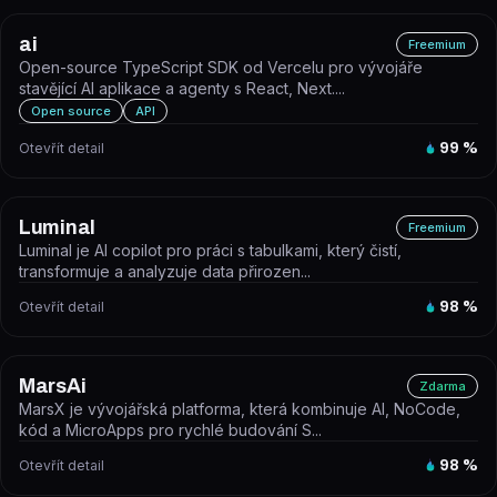
ai
Freemium
Open-source TypeScript SDK od Vercelu pro vývojáře
stavějící AI aplikace a agenty s React, Next....
Open source
API
Otevřít detail
99
%
Luminal
Freemium
Luminal je AI copilot pro práci s tabulkami, který čistí,
transformuje a analyzuje data přirozen...
Otevřít detail
98
%
MarsAi
Zdarma
MarsX je vývojářská platforma, která kombinuje AI, NoCode,
kód a MicroApps pro rychlé budování S...
Otevřít detail
98
%