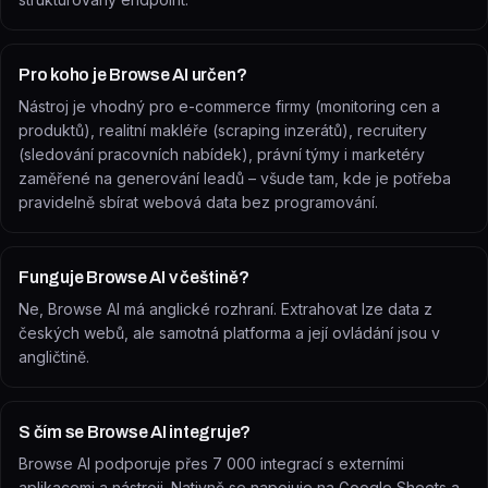
Pro koho je Browse AI určen?
Nástroj je vhodný pro e-commerce firmy (monitoring cen a
produktů), realitní makléře (scraping inzerátů), recruitery
(sledování pracovních nabídek), právní týmy i marketéry
zaměřené na generování leadů – všude tam, kde je potřeba
pravidelně sbírat webová data bez programování.
Funguje Browse AI v češtině?
Ne, Browse AI má anglické rozhraní. Extrahovat lze data z
českých webů, ale samotná platforma a její ovládání jsou v
angličtině.
S čím se Browse AI integruje?
Browse AI podporuje přes 7 000 integrací s externími
aplikacemi a nástroji. Nativně se napojuje na Google Sheets a