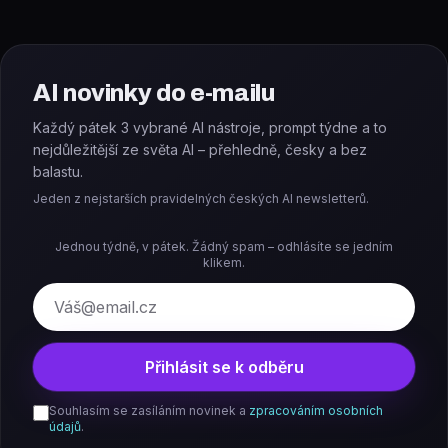
AI novinky do e-mailu
Každý pátek 3 vybrané AI nástroje, prompt týdne a to
nejdůležitější ze světa AI – přehledně, česky a bez
balastu.
Jeden z nejstarších pravidelných českých AI newsletterů.
Jednou týdně, v pátek. Žádný spam – odhlásíte se jedním
klikem.
E-mail
Přihlásit se k odběru
Souhlasím se zasíláním novinek a
zpracováním osobních
údajů
.