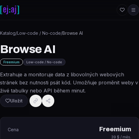
Přeskočit na obsah
Katalog
/
Low-code / No-code
/
Browse AI
Browse AI
Freemium
Low-code / No-code
Extrahuje a monitoruje data z libovolných webových
stránek bez nutnosti psát kód. Umožňuje proměnit weby v
živé tabulky nebo API během minut.
Uložit
Freemium
Cena
39 $ / měs.