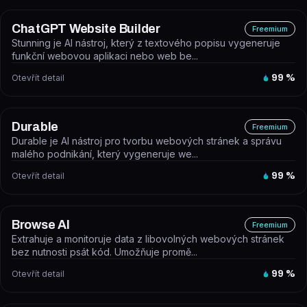
ChatGPT Website Builder
Freemium
Stunning je AI nástroj, který z textového popisu vygeneruje
funkční webovou aplikaci nebo web be...
Otevřít detail
99
%
Durable
Freemium
Durable je AI nástroj pro tvorbu webových stránek a správu
malého podnikání, který vygeneruje we...
Otevřít detail
99
%
Browse AI
Freemium
Extrahuje a monitoruje data z libovolných webových stránek
bez nutnosti psát kód. Umožňuje promě...
Otevřít detail
99
%