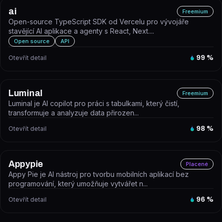
ai
Freemium
Open-source TypeScript SDK od Vercelu pro vývojáře
stavějící AI aplikace a agenty s React, Next....
Open source
API
Otevřít detail
99
%
Luminal
Freemium
Luminal je AI copilot pro práci s tabulkami, který čistí,
transformuje a analyzuje data přirozen...
Otevřít detail
98
%
Appypie
Placené
Appy Pie je AI nástroj pro tvorbu mobilních aplikací bez
programování, který umožňuje vytvářet n...
Otevřít detail
96
%