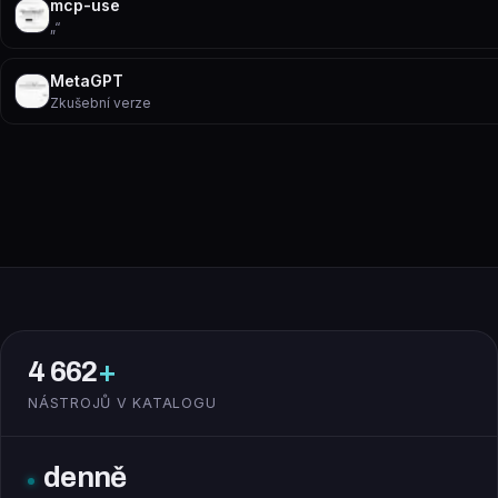
mcp-use
„“
MetaGPT
Zkušební verze
4 662
+
NÁSTROJŮ V KATALOGU
denně