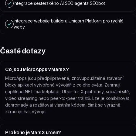
Integrace sesterského AI SEO agenta SEObot
Integrace website builderu Unicorn Platform pro rychlé
weby
Časté dotazy
Co jsou MicroApps v MarsX?
MicroApps jsou předpřipravené, znovupoužitelné stavební
bloky aplikací vytvořené vývojáři z celého světa. Zahrnují
například NFT marketplace, Uber-for-X platformy, sociální sítě,
video streaming nebo peer-to-peer tržiště. Lze je kombinovat
dohromady a rozšiřovat vlastním kódem, čímž se výrazně
zkracuje čas vývoje.
Pro koho je MarsX určen?