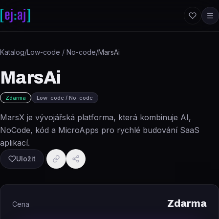
Přeskočit na obsah
Katalog
/
Low-code / No-code
/
MarsAi
MarsAi
Zdarma
Low-code / No-code
MarsX je vývojářská platforma, která kombinuje AI,
NoCode, kód a MicroApps pro rychlé budování SaaS
aplikací.
Uložit
Zdarma
Cena