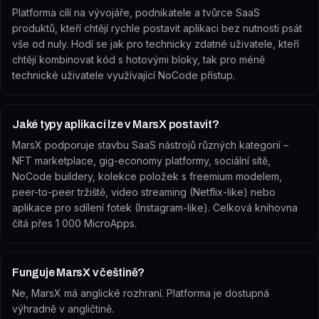
Platforma cílí na vývojáře, podnikatele a tvůrce SaaS
produktů, kteří chtějí rychle postavit aplikaci bez nutnosti psát
vše od nuly. Hodí se jak pro technicky zdatné uživatele, kteří
chtějí kombinovat kód s hotovými bloky, tak pro méně
technické uživatele využívající NoCode přístup.
Jaké typy aplikací lze v MarsX postavit?
MarsX podporuje stavbu SaaS nástrojů různých kategorií –
NFT marketplace, gig-economy platformy, sociální sítě,
NoCode buildery, kolekce položek s freemium modelem,
peer-to-peer tržiště, video streaming (Netflix-like) nebo
aplikace pro sdílení fotek (Instagram-like). Celková knihovna
čítá přes 1 000 MicroApps.
Funguje MarsX v češtině?
Ne, MarsX má anglické rozhraní. Platforma je dostupná
výhradně v angličtině.