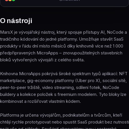
O nástroji
MarsX je vývojářský nástroj, který spojuje přístupy AI, NoCode a
tradičního kódování do jedné platformy. Umožňuje stavět SaaS
produkty v řádu dní místo měsíců díky knihovně více než 1 000
předpřipravených MicroApps – znovupoužitelných stavebních
bloků vytvořených vývojáři z celého světa.
Knihovna MicroApps pokrývá široké spektrum typů aplikací: NFT
marketplace, gig-economy platformy (Uber pro X), sociální sítě,
peer-to-peer tržiště, video streaming, sdílení fotek, NoCode
buildery a kolekce položek s freemium modelem. Tyto bloky lze
kombinovat a rozšiřovat vlastním kódem.
Platforma je určena vývojářům, podnikatelům a tvůrcům, kteří
chtějí rychle prototypovat nebo spustit SaaS produkt bez nutnosti
psát vše od základu. Součástí ekosystému jsou i sesterské