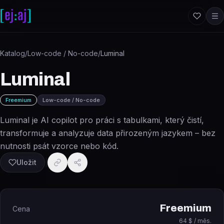
Přeskočit na obsah
Katalog
/
Low-code / No-code
/
Luminal
Luminal
Freemium
Low-code / No-code
Luminal je AI copilot pro práci s tabulkami, který čistí,
transformuje a analyzuje data přirozeným jazykem – bez
nutnosti psát vzorce nebo kód.
Uložit
Freemium
Cena
64 $ / měs.