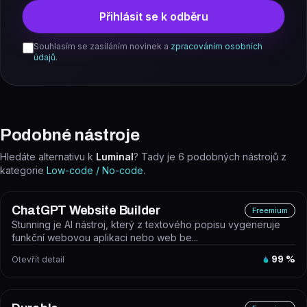
Přihlásit se k odběru
Souhlasím se zasíláním novinek a
zpracováním osobních
údajů
.
Podobné nástroje
Hledáte alternativu k
Luminal
? Tady je
6
podobných nástrojů z
kategorie
Low-code / No-code
.
ChatGPT Website Builder
Freemium
Stunning je AI nástroj, který z textového popisu vygeneruje
funkční webovou aplikaci nebo web be...
Otevřít detail
99
%