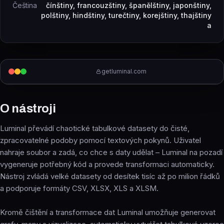
Čeština
čínštiny, francouzštiny, španělštiny, japonštiny,
polštiny, hindštiny, turečtiny, korejštiny, thajštiny
a
getluminal.com
O nástroji
Luminal převádí chaotické tabulkové datasety do čisté,
zpracovatelné podoby pomocí textových pokynů. Uživatel
nahraje soubor a zadá, co chce s daty udělat – Luminal na pozadí
vygeneruje potřebný kód a provede transformaci automaticky.
Nástroj zvládá velké datasety od desítek tisíc až po milion řádků
a podporuje formáty CSV, XLSX, XLS a XLSM.
Kromě čištění a transformace dat Luminal umožňuje generovat