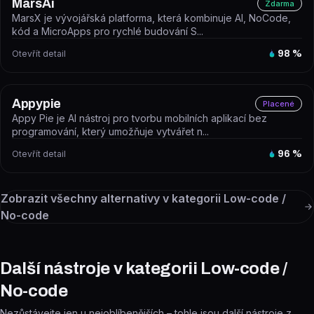
MarsAi
Zdarma
MarsX je vývojářská platforma, která kombinuje AI, NoCode,
kód a MicroApps pro rychlé budování S...
Otevřít detail
98
%
Appypie
Placené
Appy Pie je AI nástroj pro tvorbu mobilních aplikací bez
programování, který umožňuje vytvářet n...
Otevřít detail
96
%
Zobrazit všechny alternativy v kategorii
Low-code /
No-code
Další nástroje v kategorii Low-code /
No-code
Nezůstávejte jen u nejoblíbenějších – tohle jsou další nástroje z