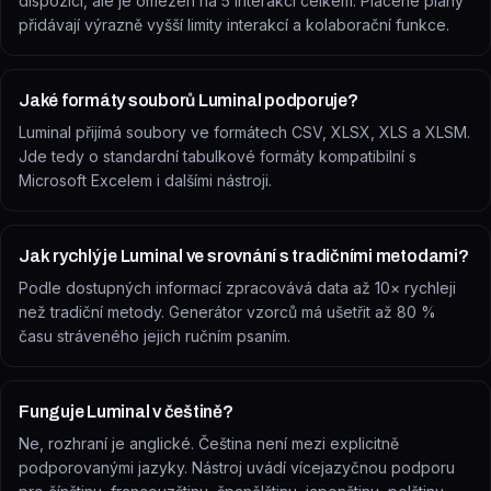
dispozici, ale je omezen na 5 interakcí celkem. Placené plány
přidávají výrazně vyšší limity interakcí a kolaborační funkce.
Jaké formáty souborů Luminal podporuje?
Luminal přijímá soubory ve formátech CSV, XLSX, XLS a XLSM.
Jde tedy o standardní tabulkové formáty kompatibilní s
Microsoft Excelem i dalšími nástroji.
Jak rychlý je Luminal ve srovnání s tradičními metodami?
Podle dostupných informací zpracovává data až 10× rychleji
než tradiční metody. Generátor vzorců má ušetřit až 80 %
času stráveného jejich ručním psaním.
Funguje Luminal v češtině?
Ne, rozhraní je anglické. Čeština není mezi explicitně
podporovanými jazyky. Nástroj uvádí vícejazyčnou podporu