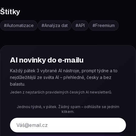
Štítky
#
Automatizace
#
Analýza dat
#
API
#
Freemium
AI novinky do e-mailu
Každý pátek 3 vybrané AI nástroje, prompt týdne a to
nejdůležitější ze světa AI – přehledně, česky a bez
balastu.
Jeden z nejstarších pravidelných českých AI newsletterů.
Jednou týdně, v pátek. Žádný spam – odhlásíte se jedním
klikem.
E-mail