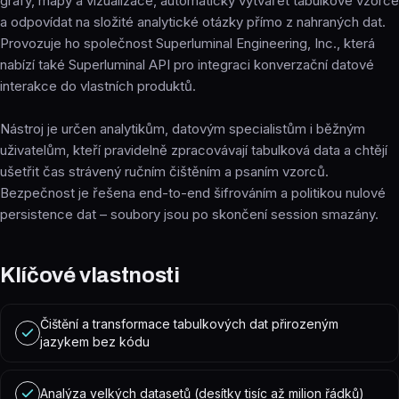
grafy, mapy a vizualizace, automaticky vytvářet tabulkové vzorce
a odpovídat na složité analytické otázky přímo z nahraných dat.
Provozuje ho společnost Superluminal Engineering, Inc., která
nabízí také Superluminal API pro integraci konverzační datové
interakce do vlastních produktů.
Nástroj je určen analytikům, datovým specialistům i běžným
uživatelům, kteří pravidelně zpracovávají tabulková data a chtějí
ušetřit čas strávený ručním čištěním a psaním vzorců.
Bezpečnost je řešena end-to-end šifrováním a politikou nulové
persistence dat – soubory jsou po skončení session smazány.
Klíčové vlastnosti
Čištění a transformace tabulkových dat přirozeným
jazykem bez kódu
Analýza velkých datasetů (desítky tisíc až milion řádků)