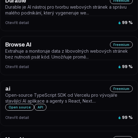
Durable
Freemium
Durable je AI nástroj pro tvorbu webových stránek a správu
malého podnikání, který vygeneruje we...
Otevřít detail
99
%
Browse AI
Freemium
Extrahuje a monitoruje data z libovolných webových stránek
bez nutnosti psát kód. Umožňuje promě...
Otevřít detail
99
%
ai
Freemium
Open-source TypeScript SDK od Vercelu pro vývojáře
stavějící AI aplikace a agenty s React, Next....
Open source
API
Otevřít detail
99
%