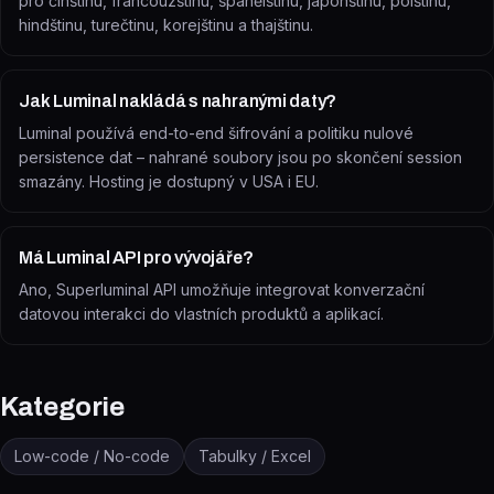
pro čínštinu, francouzštinu, španělštinu, japonštinu, polštinu,
hindštinu, turečtinu, korejštinu a thajštinu.
Jak Luminal nakládá s nahranými daty?
Luminal používá end-to-end šifrování a politiku nulové
persistence dat – nahrané soubory jsou po skončení session
smazány. Hosting je dostupný v USA i EU.
Má Luminal API pro vývojáře?
Ano, Superluminal API umožňuje integrovat konverzační
datovou interakci do vlastních produktů a aplikací.
Kategorie
Low-code / No-code
Tabulky / Excel