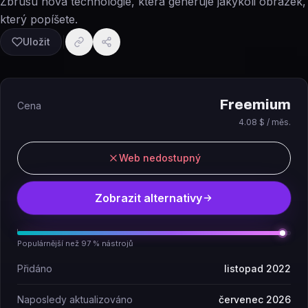
Zbrusu nová technologie, která generuje jakýkoli obrázek,
který popíšete.
Uložit
Freemium
Cena
4.08 $ / měs.
Web nedostupný
Zobrazit alternativy
Populárnější než 97 % nástrojů
Přidáno
listopad 2022
Naposledy aktualizováno
červenec 2026