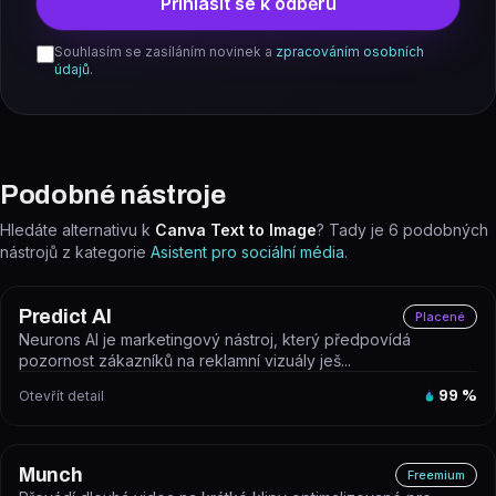
Přihlásit se k odběru
Souhlasím se zasíláním novinek a
zpracováním osobních
údajů
.
Podobné nástroje
Hledáte alternativu k
Canva Text to Image
? Tady je
6
podobných
nástrojů z kategorie
Asistent pro sociální média
.
Predict AI
Placené
Neurons AI je marketingový nástroj, který předpovídá
pozornost zákazníků na reklamní vizuály ješ...
Otevřít detail
99
%
Munch
Freemium