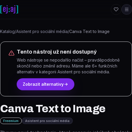
Přeskočit na obsah
Katalog
/
Asistent pro sociální média
/
Canva Text to Image
Tento nástroj už není dostupný
Web nástroje se nepodařilo načíst – pravděpodobně
skončil nebo změnil adresu.
Máme ale
6
+ funkčních
alternativ
v kategorii Asistent pro sociální média
.
Zobrazit alternativy
Canva Text to Image
Freemium
Asistent pro sociální média