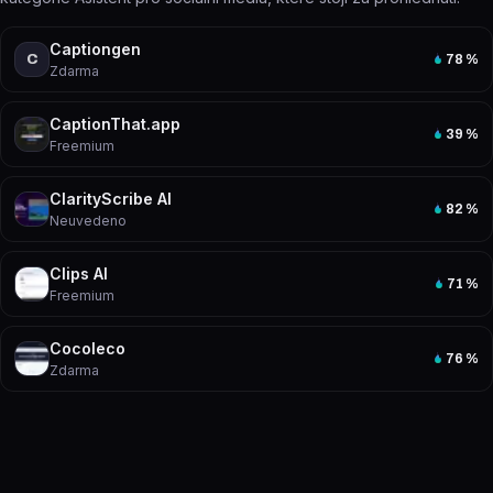
Captiongen
C
78
%
Zdarma
CaptionThat.app
39
%
Freemium
ClarityScribe AI
82
%
Neuvedeno
Clips AI
71
%
Freemium
Cocoleco
76
%
Zdarma