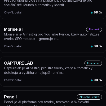
Převádí dlouhá videa na krátké klipy optimalizované pro
sociální sítě. Munch automaticky identif...
Otevřít detail
98
%
Morise.ai
Placené
Morise.ai je AI nástroj pro YouTube tvůrce, který automatizuje
tvorbu SEO metadat – generuje tit...
Otevřít detail
98
%
CAPTURELAB
Freemium
Capturelab je AI nástroj pro streamery, který automaticky
detekuje a vystřihuje nejlepší herní m...
Otevřít detail
98
%
Pencil
Zkušební verze
Pencil je AI platforma pro tvorbu, testování a škálování