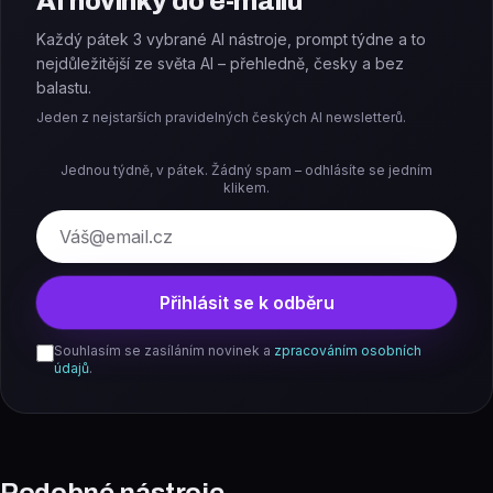
AI novinky do e-mailu
Každý pátek 3 vybrané AI nástroje, prompt týdne a to
nejdůležitější ze světa AI – přehledně, česky a bez
balastu.
Jeden z nejstarších pravidelných českých AI newsletterů.
Jednou týdně, v pátek. Žádný spam – odhlásíte se jedním
klikem.
E-mail
Přihlásit se k odběru
Souhlasím se zasíláním novinek a
zpracováním osobních
údajů
.