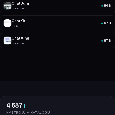
ChatGuru
80
%
Freemium
ChatKit
67
%
29 $
ChatMind
87
%
Freemium
4 657
+
NÁSTROJŮ V KATALOGU