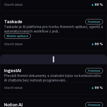
Otevřít detail
99
%
Taskade
Freemium
Taskade je AI platforma pro tvorbu firemních aplikací, agentů a
automatizovaných workflow z jedi...
Mobilní aplikace
Otevřít detail
99
%
I
IngestAI
Freemium
Převádí firemní dokumenty a znalostní báze na kontextového
AI chatbota bez nutnosti programování...
Otevřít detail
99
%
Notion AI
Freemium