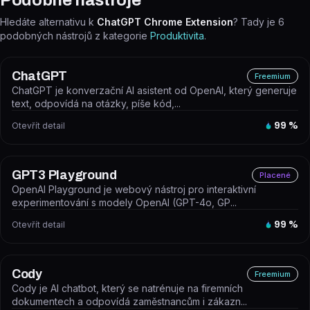
Podobné nástroje
Hledáte alternativu k
ChatGPT Chrome Extension
? Tady je
6
podobných nástrojů z kategorie
Produktivita
.
ChatGPT
Freemium
ChatGPT je konverzační AI asistent od OpenAI, který generuje
text, odpovídá na otázky, píše kód,...
Otevřít detail
99
%
GPT3 Playground
Placené
OpenAI Playground je webový nástroj pro interaktivní
experimentování s modely OpenAI (GPT-4o, GP...
Otevřít detail
99
%
Cody
Freemium
Cody je AI chatbot, který se natrénuje na firemních
dokumentech a odpovídá zaměstnancům i zákazn...