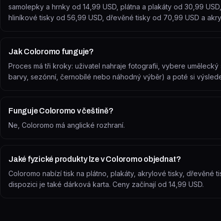
samolepky a hrnky od 14,99 USD, plátna a plakáty od 30,99 USD,
hliníkové tisky od 56,99 USD, dřevěné tisky od 70,99 USD a akr
Jak Coloromo funguje?
Proces má tři kroky: uživatel nahraje fotografii, vybere umělecký 
barvy, sezónní, černobílé nebo náhodný výběr) a poté si výsled
Funguje Coloromo v češtině?
Ne, Coloromo má anglické rozhraní.
Jaké fyzické produkty lze v Coloromo objednat?
Coloromo nabízí tisk na plátno, plakáty, akrylové tisky, dřevěné t
dispozici je také dárková karta. Ceny začínají od 14,99 USD.