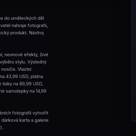
fie do uměleckých děl
atel nahraje fotografii,
ický produkt. Nástroj
ní, neonové efekty, živé
výběru stylu. Výsledný
 nosiče. Vlastní
na 43,99 USD, plátna
 tisky na 89,99 USD,
nné samolepky na 14,99
ních fotografií vytvořit
é dárková karta a galerie
).