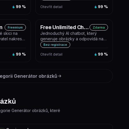
99
%
Otevřít detail
99
%
n
Free Unlimited Chat Bot
Freemium
Zdarma
é skici na
Jednoduchý AI chatbot, který
vatel nakreslí
generuje obrázky a odpovídá na
 na...
otázky. Funguje zdarma bez
Bez registrace
registrac...
99
%
Otevřít detail
99
%
egorii
Generátor obrázků
rázků
tegorie Generátor obrázků, které