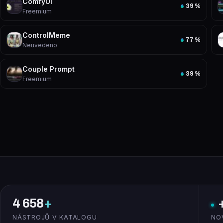
ComfyUI
39
%
Freemium
ControlMeme
77
%
Neuvedeno
Couple Prompt
39
%
Freemium
4 658
+
NÁSTROJŮ V KATALOGU
NO