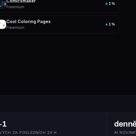
Comicsmaker
1
%
Freemium
Cool Coloring Pages
1
%
Freemium
+1
denn
VÝCH ZA POSLEDNÍCH 24 H
AI NOVINK