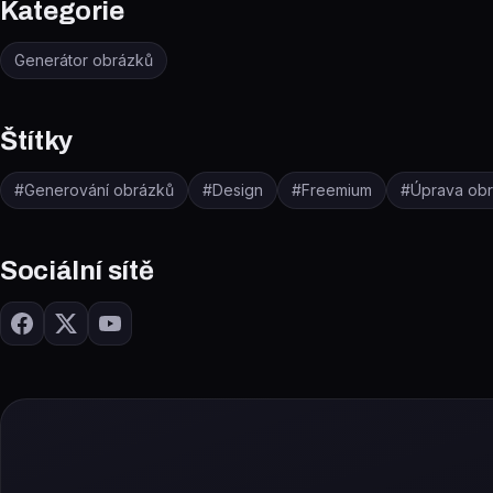
Kategorie
Generátor obrázků
Štítky
#
Generování obrázků
#
Design
#
Freemium
#
Úprava ob
Sociální sítě