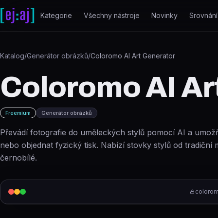
Přeskočit na obsah
Kategorie
Všechny nástroje
Novinky
Srovnání
Katalog
/
Generátor obrázků
/
Coloromo AI Art Generator
Coloromo AI Ar
Freemium
Generátor obrázků
Převádí fotografie do uměleckých stylů pomocí AI a umož
nebo objednat fyzický tisk. Nabízí stovky stylů od tradičn
černobílé.
coloro