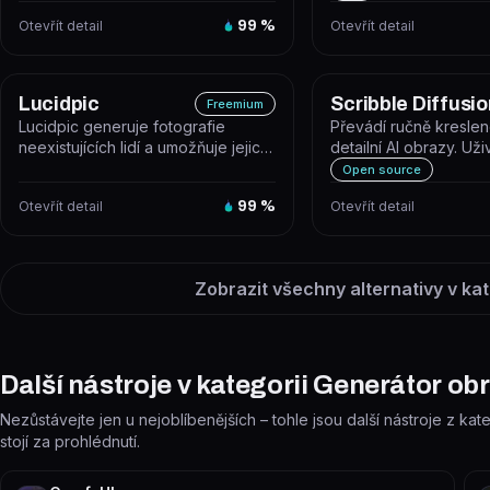
AI,...
Otevřít detail
99
%
Otevřít detail
Lucidpic
Scribble Diffusio
Freemium
Lucidpic generuje fotografie
Převádí ručně kreslen
neexistujících lidí a umožňuje jejich
detailní AI obrazy. Uži
úpravu i animaci do krátkých...
skicu v prohlížeči nebo
Open source
Otevřít detail
99
%
Otevřít detail
Zobrazit všechny alternativy v kat
Další nástroje v kategorii Generátor ob
Nezůstávejte jen u nejoblíbenějších – tohle jsou další nástroje z ka
stojí za prohlédnutí.