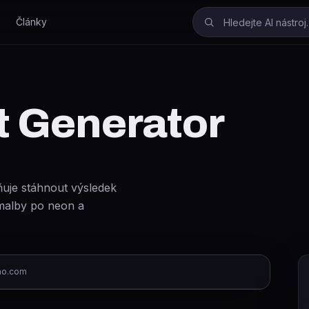
Články
t Generator
ňuje stáhnout výsledek
í malby po neon a
mo.com