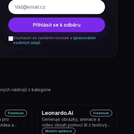
E-mail
Přihlásit se k odběru
Souhlasím se zasíláním novinek a
zpracováním
osobních údajů
.
ých nástrojů z kategorie
Leonardo.Ai
Freemium
Freemium
a pro
Generuje obrázky, animace a
videa a
video obsah pomocí AI z textových
í generativní
promptů nebo vlastních modelů.
Mobilní aplikace