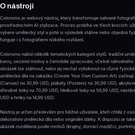
O nástroji
Coloromo je webový nástroj, který transformuje nahrané fotogra
prostřednictvím AI stylizace. Proces probíhá ve třech krocích: uživ
vybere umělecký styl a poté si výsledek stáhne nebo objedná fyz
funguje i s fotografiemi nízkého rozlišení.
Coloromo nabízí několik tematických kategorií stylů: tradiční umě
barvy, sezónní motivy a černobílé zpracování, včetně náhodného 
obrázek lze stáhnout, nebo jej nechat vytisknout na různé fyzické
umělecká díla na zakázku (Create Your Own Custom Art) začínají 
(Canvas) na 30,99 USD, plakáty (Posters) na 30,99 USD, akrylové
dřevěné tisky na 70,99 USD, hliníkové tisky na 56,99 USD, nástě
USD a hrnky na 14,99 USD.
Nástroj je určen především pro běžné uživatele, kteří chtějí z osob
dekorativní umělecká díla nebo originální dárky. K dispozici je tak
ukázek rozdělená podle motivů (krajiny, domácí mazlíčci, portréty