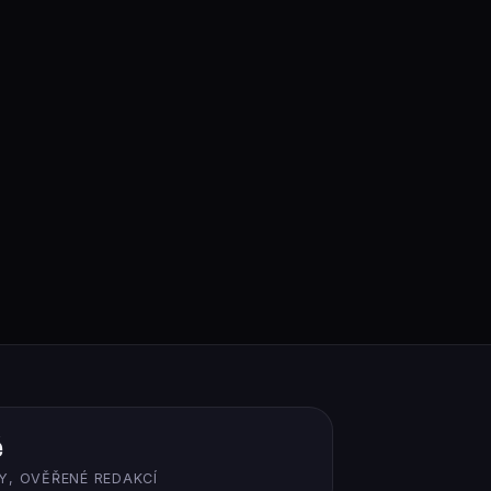
ě
Y, OVĚŘENÉ REDAKCÍ