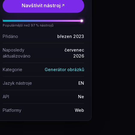
Navštívit nástroj
Populárnější než 97 % nástrojů
Přidáno
březen 2023
Naposledy
červenec
aktualizováno
2026
Kategorie
Generátor obrázků
Jazyk nástroje
EN
API
Ne
Platformy
Web