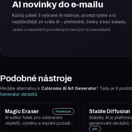
AI novinky do e-mailu
Každý pátek 3 vybrané AI nástroje, prompt týdne a to
nejdůležitější ze světa AI – přehledně, česky a bez balastu.
Jeden z nejstarších pravidelných českých AI newsletterů.
Podobné nástroje
Hledáte alternativu k
Coloromo AI Art Generator
? Tady je
6
podobn
Generátor obrázků
.
Magic Eraser
Stable Diffusion
Freemium
AI editor fotek pro odstranění
Stability AI je platform
objektů, výměnu a mazání pozadí a
generování obrázků, 
vylepšení kvality snímků během...
dalšího obsahu pomoc
API