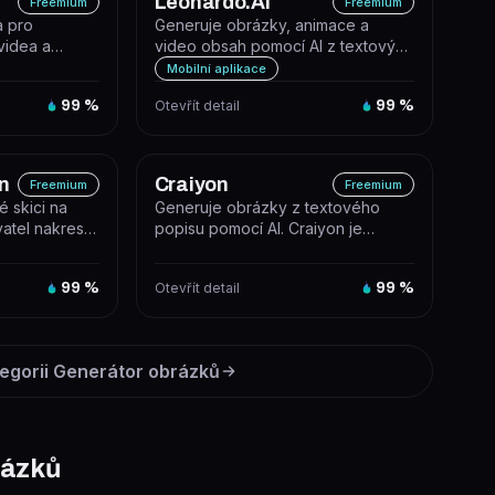
Leonardo.Ai
Freemium
Freemium
a pro
Generuje obrázky, animace a
videa a
video obsah pomocí AI z textových
í generativní
promptů nebo vlastních modelů.
Mobilní aplikace
99
%
Otevřít detail
99
%
n
Craiyon
Freemium
Freemium
é skici na
Generuje obrázky z textového
vatel nakreslí
popisu pomocí AI. Craiyon je
 na...
bezplatný generátor AI ilustrací bez
n...
99
%
Otevřít detail
99
%
egorii
Generátor obrázků
rázků