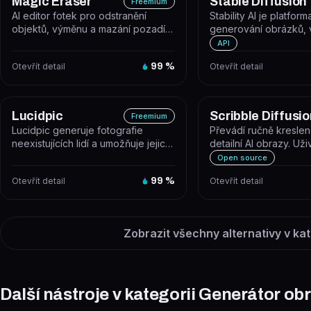
Magic Eraser
Stable Diffusion
Freemium
AI editor fotek pro odstranění
Stability AI je platform
objektů, výměnu a mazání pozadí a
generování obrázků, 
vylepšení kvality snímků během...
dalšího obsahu pomoc
API
AI,...
Otevřít detail
99
%
Otevřít detail
Lucidpic
Scribble Diffusio
Freemium
Lucidpic generuje fotografie
Převádí ručně kreslen
neexistujících lidí a umožňuje jejich
detailní AI obrazy. Uži
úpravu i animaci do krátkých...
skicu v prohlížeči nebo
Open source
Otevřít detail
99
%
Otevřít detail
Zobrazit všechny alternativy v kat
Další nástroje v kategorii Generátor ob