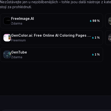
Nezůstávejte jen u nejoblíbenějších – tohle jsou další nástroje z ka
stojí za prohlédnutí.
FreeImage.AI
98
%
Zdarma
GenColor.ai: Free Online AI Coloring Pages Generator
1
%
Freemium
GenTube
1
%
Zdarma