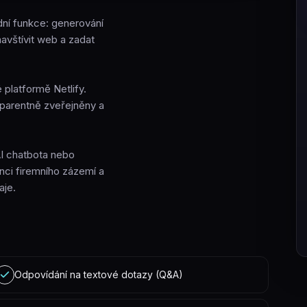
dní funkce: generování
avštívit web a zadat
é platformě Netlify.
nsparentně zveřejněny a
 AI chatbota nebo
nci firemního zázemí a
aje.
Odpovídání na textové dotazy (Q&A)