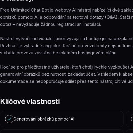
Free Unlimited Chat Bot je webový AI nástroj nabízející dvě zákla
obrázků pomocí AI a odpovídání na textové dotazy (Q&A). Stačí n
dotaz – nevyžaduje žádnou registraci ani instalaci.
Nástroj vytvořil individuální junior vývojář a hostuje jej na bezplatn
Rozhraní je výhradně anglické. Reálné provozní limity nejsou tra
stabilita provozu závisí na bezplatném hostingovém plánu.
Hodí se pro příležitostné uživatele, kteří chtějí rychle vyzkoušet
generování obrázků bez nutnosti zakládat účet. Vzhledem k abse
dokumentace se nedoporučuje sdílet přes tento nástroj citlivé úd
Klíčové vlastnosti
Generování obrázků pomocí AI