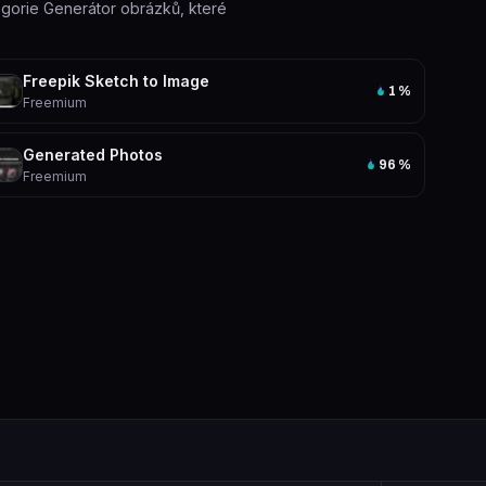
tegorie Generátor obrázků, které
Freepik Sketch to Image
1
%
Freemium
Generated Photos
96
%
Freemium