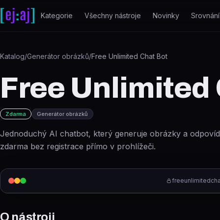
Přeskočit na obsah
Kategorie
Všechny nástroje
Novinky
Srovnání
Katalog
/
Generátor obrázků
/
Free Unlimited Chat Bot
Free Unlimited
Zdarma
Generátor obrázků
Jednoduchý AI chatbot, který generuje obrázky a odpovíd
zdarma bez registrace přímo v prohlížeči.
freeunlimitedcha
O nástroji