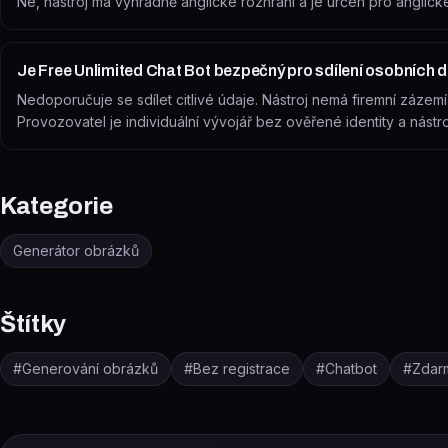
Ne, nástroj má výhradně anglické rozhraní a je určen pro anglické
Je Free Unlimited Chat Bot bezpečný pro sdílení osobních 
Nedoporučuje se sdílet citlivé údaje. Nástroj nemá firemní záze
Provozovatel je individuální vývojář bez ověřené identity a nástro
Kategorie
Generátor obrázků
Štítky
#
Generování obrázků
#
Bez registrace
#
Chatbot
#
Zdar