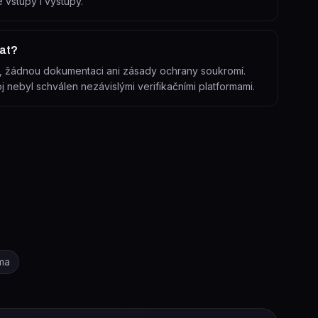
 vstupy i výstupy.
dat?
mí, žádnou dokumentaci ani zásady ochrany soukromí.
j nebyl schválen nezávislými verifikačními platformami.
ma