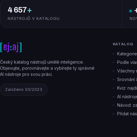
4 657
+
NÁSTROJŮ V KATALOGU
NO
KATALOG
Kategorie
Český katalog nástrojů umělé inteligence.
Podle vlas
Objevujte, porovnávejte a vybírejte ty správné
Všechny n
AI nástroje pro svou práci.
Srovnání 
Kvíz: najd
Založeno 03/2023
AI nástro
Návod: z
Přidat nás