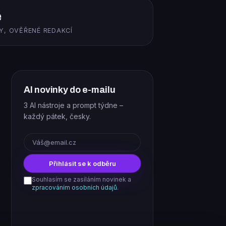
ě
Y, OVĚŘENÉ REDAKCÍ
AI novinky do e-mailu
3 AI nástroje a prompt týdne –
každý pátek, česky.
E-mail
Přihlásit se k odběru
Souhlasím se zasíláním novinek a
zpracováním osobních údajů
.