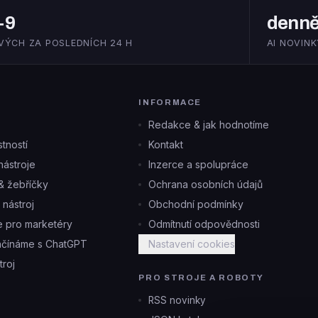
+9
denn
VÝCH ZA POSLEDNÍCH 24 H
AI NOVINK
INFORMACE
Redakce & jak hodnotíme
tností
Kontakt
ástroje
Inzerce a spolupráce
& žebříčky
Ochrana osobních údajů
i nástroj
Obchodní podmínky
je pro marketéry
Odmítnutí odpovědnosti
ačínáme s ChatGPT
Nastavení cookies
troj
PRO STROJE A ROBOTY
RSS novinky