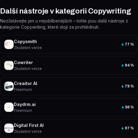
Další nástroje v kategorii Copywriting
Nezůstávejte jen u nejoblíbenějších – tohle jsou další nástroje z
kategorie Copywriting, které stojí za prohlédnutí.
Copysmith
77
%
Zkušební verze
Cowriter
94
%
Zkušební verze
Creaitor AI
79
%
Freemium
Daydrm.ai
56
%
Freemium
Digital First AI
97
%
Zkušební verze