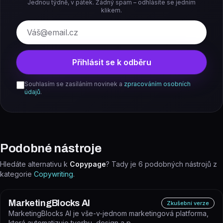
Jednou týdně, v pátek. Žádný spam – odhlásíte se jedním
klikem.
E-mail
Přihlásit se k odběru
Souhlasím se zasíláním novinek a
zpracováním osobních
údajů
.
Podobné nástroje
Hledáte alternativu k
Copypage
? Tady je
6
podobných nástrojů z
kategorie
Copywriting
.
MarketingBlocks AI
Zkušební verze
MarketingBlocks AI je vše-v-jednom marketingová platforma,
která automatizuje tvorbu, design a p...