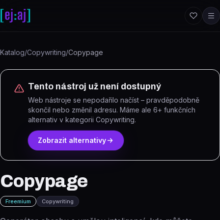
Přeskočit na obsah
Katalog
/
Copywriting
/
Copypage
Tento nástroj už není dostupný
Web nástroje se nepodařilo načíst – pravděpodobně
skončil nebo změnil adresu.
Máme ale
6
+ funkčních
alternativ
v kategorii Copywriting
.
Zobrazit alternativy
Copypage
Freemium
Copywriting