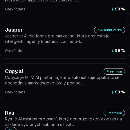
Otevřít detail
99
%
Jasper
Zkušební verze
Jasper je AI platforma pro marketing, která orchestruje
inteligentní agenty k automatizaci end-t...
Otevřít detail
99
%
Copy.ai
Freemium
Copy.ai je GTM AI platforma, která automatizuje opakující se
obchodní a marketingové úkoly pomoc...
Otevřít detail
99
%
Rytr
Freemium
Rytr je AI asistent pro psaní, který generuje textový obsah na
základě vybraných šablon a uživat...