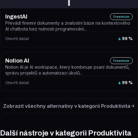
I
IngestAI
Freemium
Převádí firemní dokumenty a znalostní báze na kontextového
AI chatbota bez nutnosti programování...
Otevřít detail
99
%
Notion AI
Freemium
Notion AI je AI workspace, který kombinuje psaní dokumentů,
správu projektů a automatizaci úkolů...
Otevřít detail
99
%
Zobrazit všechny alternativy v kategorii
Produktivita
Další nástroje v kategorii Produktivita