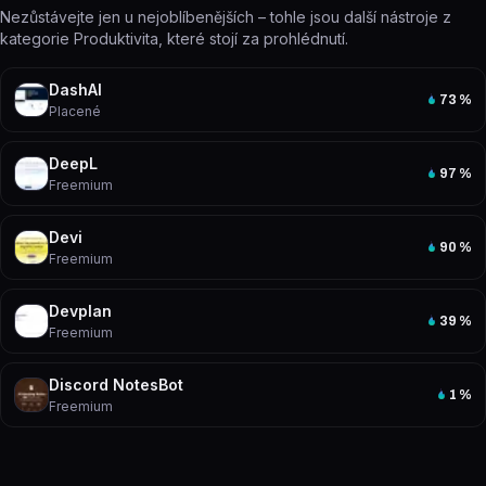
Nezůstávejte jen u nejoblíbenějších – tohle jsou další nástroje z
kategorie Produktivita, které stojí za prohlédnutí.
DashAI
73
%
Placené
DeepL
97
%
Freemium
Devi
90
%
Freemium
Devplan
39
%
Freemium
Discord NotesBot
1
%
Freemium