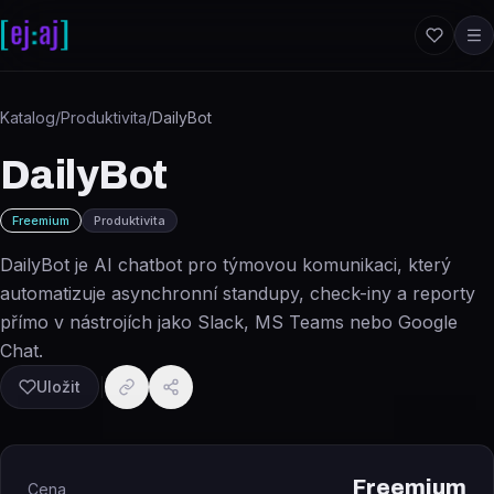
Přeskočit na obsah
Katalog
/
Produktivita
/
DailyBot
DailyBot
Freemium
Produktivita
DailyBot je AI chatbot pro týmovou komunikaci, který
automatizuje asynchronní standupy, check-iny a reporty
přímo v nástrojích jako Slack, MS Teams nebo Google
Chat.
Uložit
Freemium
Cena