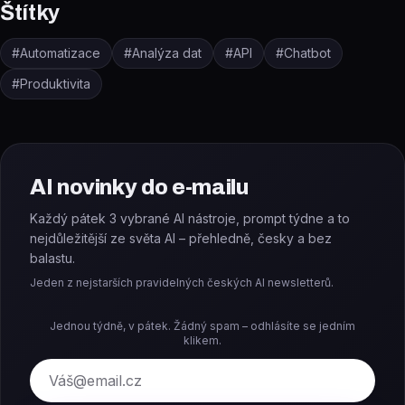
Štítky
#
Automatizace
#
Analýza dat
#
API
#
Chatbot
#
Produktivita
AI novinky do e-mailu
Každý pátek 3 vybrané AI nástroje, prompt týdne a to
nejdůležitější ze světa AI – přehledně, česky a bez
balastu.
Jeden z nejstarších pravidelných českých AI newsletterů.
Jednou týdně, v pátek. Žádný spam – odhlásíte se jedním
klikem.
E-mail