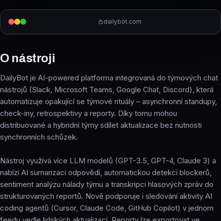
dailybot.com
O nástroji
DailyBot je AI-powered platforma integrovaná do týmových chat
nástrojů (Slack, Microsoft Teams, Google Chat, Discord), která
automatizuje opakující se týmové rituály – asynchronní standupy,
check-iny, retrospektivy a reporty. Díky tomu mohou
distribuované a hybridní týmy sdílet aktualizace bez nutnosti
synchronních schůzek.
Nástroj využívá více LLM modelů (GPT-3.5, GPT-4, Claude 3) a
nabízí AI sumarizaci odpovědí, automatickou detekci blockerů,
sentiment analýzu nálady týmu a transkripci hlasových zpráv do
strukturovaných reportů. Nově podporuje i sledování aktivity AI
coding agentů (Cursor, Claude Code, GitHub Copilot) v jednom
feedu vedle lidských aktualizací. Reporty lze exportovat ve