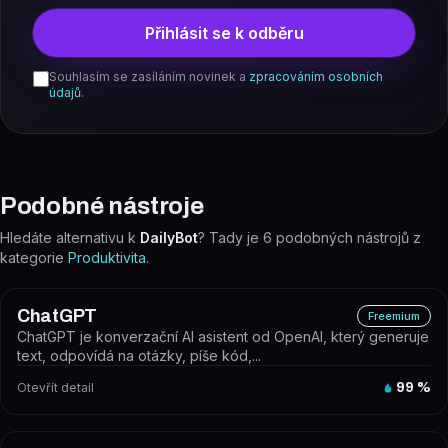
Přihlásit se k odběru
Souhlasím se zasíláním novinek a
zpracováním osobních
údajů
.
Podobné nástroje
Hledáte alternativu k
DailyBot
? Tady je
6
podobných nástrojů z
kategorie
Produktivita
.
ChatGPT
Freemium
ChatGPT je konverzační AI asistent od OpenAI, který generuje
text, odpovídá na otázky, píše kód,...
Otevřít detail
99
%