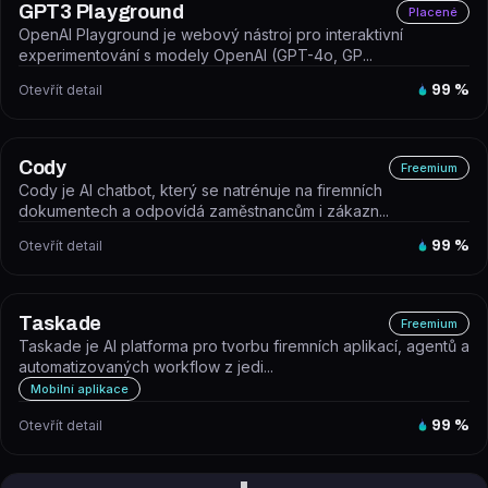
GPT3 Playground
Placené
OpenAI Playground je webový nástroj pro interaktivní
experimentování s modely OpenAI (GPT-4o, GP...
Otevřít detail
99
%
Cody
Freemium
Cody je AI chatbot, který se natrénuje na firemních
dokumentech a odpovídá zaměstnancům i zákazn...
Otevřít detail
99
%
Taskade
Freemium
Taskade je AI platforma pro tvorbu firemních aplikací, agentů a
automatizovaných workflow z jedi...
Mobilní aplikace
Otevřít detail
99
%