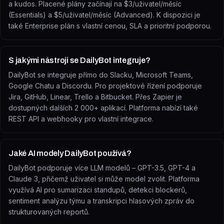
a kudos. Placené plány začínají na $3/uživatel/měsíc
(Essentials) a $5/uživatel/měsíc (Advanced). K dispozici je
také Enterprise plán s vlastní cenou, SLA a prioritní podporou.
S jakými nástroji se DailyBot integruje?
DailyBot se integruje přímo do Slacku, Microsoft Teams,
Google Chatu a Discordu. Pro projektové řízení podporuje
Jira, GitHub, Linear, Trello a Bitbucket. Přes Zapier je
dostupných dalších 2 000+ aplikací. Platforma nabízí také
REST API a webhooky pro vlastní integrace.
Jaké AI modely DailyBot používá?
DailyBot podporuje více LLM modelů – GPT-3.5, GPT-4 a
Claude 3, přičemž uživatel si může model zvolit. Platforma
využívá AI pro sumarizaci standupů, detekci blockerů,
sentiment analýzu týmu a transkripci hlasových zpráv do
strukturovaných reportů.