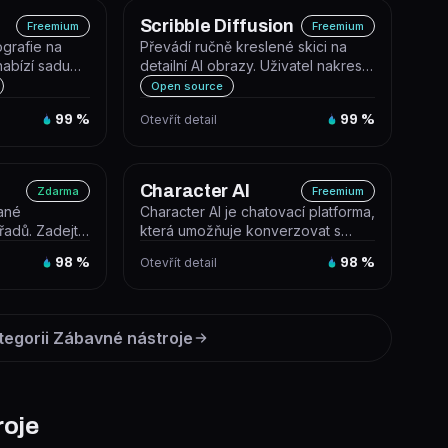
Scribble Diffusion
Freemium
Freemium
ografie na
Převádí ručně kreslené skici na
nabízí sadu
detailní AI obrazy. Uživatel nakreslí
arých sním...
skicu v prohlížeči nebo na...
Open source
99
%
Otevřít detail
99
%
Character AI
Zdarma
Freemium
vané
Character AI je chatovací platforma,
řadů. Zadejte
která umožňuje konverzovat s
dů, které
miliony AI postav vytvořených...
98
%
Otevřít detail
98
%
tegorii
Zábavné nástroje
roje