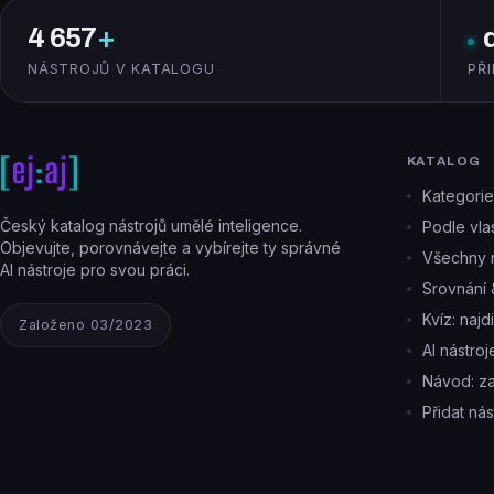
4 657
+
NÁSTROJŮ V KATALOGU
PŘ
KATALOG
Kategorie
Český katalog nástrojů umělé inteligence.
Podle vlas
Objevujte, porovnávejte a vybírejte ty správné
Všechny n
AI nástroje pro svou práci.
Srovnání 
Kvíz: najd
Založeno 03/2023
AI nástro
Návod: z
Přidat nás