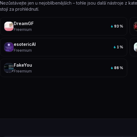
Nezůstávejte jen u nejoblíbenějších – tohle jsou další nástroje z ka
stojí za prohlédnutí.
DreamGF
93
%
Freemium
esotericAI
1
%
Freemium
FakeYou
86
%
Freemium