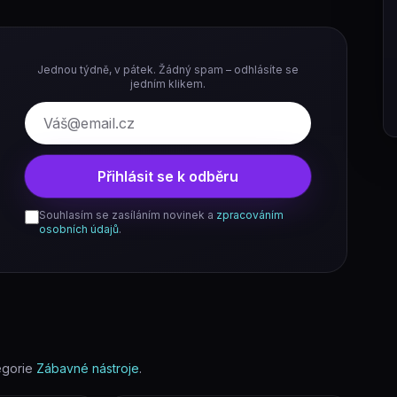
Jednou týdně, v pátek. Žádný spam – odhlásíte se
jedním klikem.
E-mail
Přihlásit se k odběru
Souhlasím se zasíláním novinek a
zpracováním
osobních údajů
.
egorie
Zábavné nástroje
.