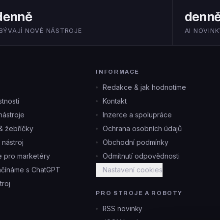
denně
denn
IBÝVAJÍ NOVÉ NÁSTROJE
AI NOVINK
INFORMACE
Redakce & jak hodnotíme
tností
Kontakt
ástroje
Inzerce a spolupráce
& žebříčky
Ochrana osobních údajů
i nástroj
Obchodní podmínky
je pro marketéry
Odmítnutí odpovědnosti
ačínáme s ChatGPT
Nastavení cookies
troj
PRO STROJE A ROBOTY
RSS novinky