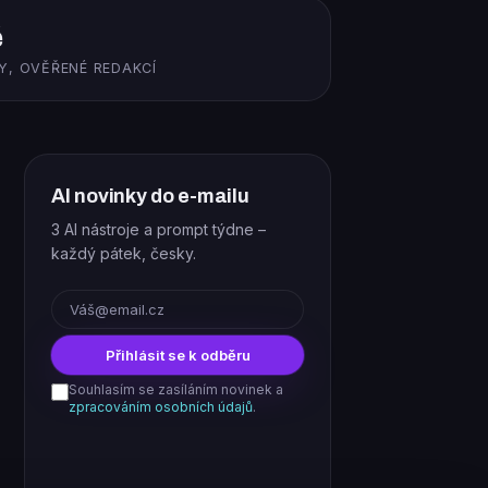
ě
Y, OVĚŘENÉ REDAKCÍ
AI novinky do e-mailu
3 AI nástroje a prompt týdne –
každý pátek, česky.
E-mail
Přihlásit se k odběru
Souhlasím se zasíláním novinek a
zpracováním osobních údajů
.