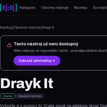
Přeskočit na obsah
Kategorie
Všechny nástroje
Novinky
Srovnání
Katalog
/
Zábavné nástroje
/
Drayk It
Tento nástroj už není dostupný
Web nástroje se nepodařilo načíst – pravděpodobně skonči
Zobrazit alternativy
Drayk It
Zdarma
Zábavné nástroje
Vytvořte si s pomocí AI Drake písně na jakékoliv téma! Do