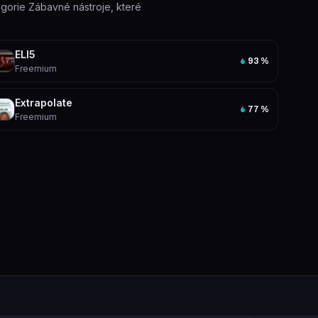
tegorie Zábavné nástroje, které
ELI5
93
%
Freemium
Extrapolate
77
%
Freemium