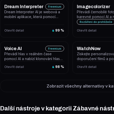
Dream Interpreter
Imagecolorizer
Freemium
Dream Interpreter AI je webová a
Převádí černobílé fot
mobilní aplikace, která pomocí
barevné pomocí AI a 
umělé inteligence analyzuje a vy...
nástrojů pro obnovu st
Rozšíření do prohlížeče
Otevřít detail
99
%
Otevřít detail
Voice AI
WatchNow
Freemium
Převádí hlas v reálném čase
Získejte personalizo
pomocí AI a nabízí klonování hlasu,
doporučení filmů a po
text-to-speech a hlasové agenty...
názvy filmů nebo pořa
Otevřít detail
98
%
Otevřít detail
jste...
Zobrazit všechny alternativy v ka
Další nástroje v kategorii Zábavné nást