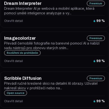
Dream Interpreter
Freemium
Dream Interpreter AI je webová a mobilní aplikace, která
pomocí umělé inteligence analyzuje a vy...
Otevřít detail
99
%
Imagecolorizer
Freemium
Převádí černobílé fotografie na barevné pomocí AI a nabízí
sadu nástrojů pro obnovu starých sním...
Rozšíření do prohlížeče
Otevřít detail
99
%
Scribble Diffusion
Freemium
Převádí ručně kreslené skici na detailní AI obrazy. Uživatel
nakreslí skicu v prohlížeči nebo na...
Open source
Otevřít detail
99
%