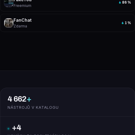
86
%
Freemium
FanChat
1
%
Zdarma
4 662
+
NÁSTROJŮ V KATALOGU
+4