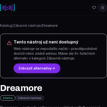
Přeskočit na obsah
Katalog
/
Zábavné nástroje
/
Dreamore
Tento nástroj už není dostupný
Web nástroje se nepodařilo načíst – pravděpodobně
skončil nebo změnil adresu.
Máme ale
6
+ funkčních
alternativ
v kategorii Zábavné nástroje
.
Zobrazit alternativy
Dreamore
Zdarma
Zábavné nástroje