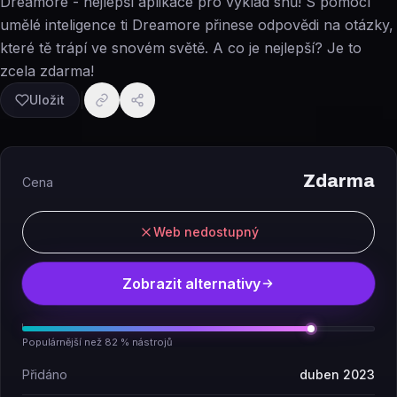
Dreamore - nejlepší aplikace pro výklad snů! S pomocí
umělé inteligence ti Dreamore přinese odpovědi na otázky,
které tě trápí ve snovém světě. A co je nejlepší? Je to
zcela zdarma!
Uložit
Zdarma
Cena
Web nedostupný
Zobrazit alternativy
Populárnější než 82 % nástrojů
Přidáno
duben 2023