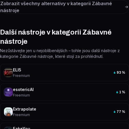
Zobrazit všechny alternativy v kategorii
Zábavné
nástroje
Další nástroje v kategorii Zábavné
nástroje
Nezůstávejte jen u nejoblíbenějších – tohle jsou další nástroje z
kategorie Zábavné nástroje, které stojí za prohlédnutí.
ELI5
93
%
Freemium
esotericAI
1
%
Freemium
Extrapolate
77
%
Freemium
FakeYou