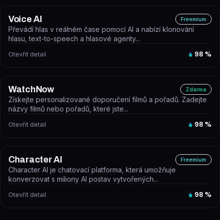
Voice AI
Freemium
Převádí hlas v reálném čase pomocí AI a nabízí klonování
hlasu, text-to-speech a hlasové agenty...
Otevřít detail
98
%
WatchNow
Zdarma
Získejte personalizované doporučení filmů a pořadů. Zadejte
názvy filmů nebo pořadů, které jste...
Otevřít detail
98
%
Character AI
Freemium
Character AI je chatovací platforma, která umožňuje
konverzovat s miliony AI postav vytvořených...
Otevřít detail
98
%