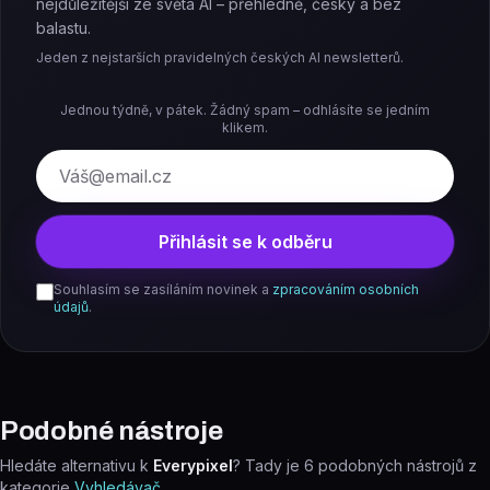
nejdůležitější ze světa AI – přehledně, česky a bez
balastu.
Jeden z nejstarších pravidelných českých AI newsletterů.
Jednou týdně, v pátek. Žádný spam – odhlásíte se jedním
klikem.
E-mail
Přihlásit se k odběru
Souhlasím se zasíláním novinek a
zpracováním osobních
údajů
.
Podobné nástroje
Hledáte alternativu k
Everypixel
? Tady je
6
podobných nástrojů z
kategorie
Vyhledávač
.