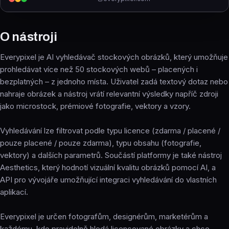
O nástroji
Everypixel je AI vyhledávač stockových obrázků, který umožňuje
prohledávat více než 50 stockových webů – placených i
bezplatných – z jednoho místa. Uživatel zadá textový dotaz nebo
nahraje obrázek a nástroj vrátí relevantní výsledky napříč zdroji
jako microstock, prémiové fotografie, vektory a vzory.
Vyhledávání lze filtrovat podle typu licence (zdarma / placené /
pouze placené / pouze zdarma), typu obsahu (fotografie,
vektory) a dalších parametrů. Součástí platformy je také nástroj
Aesthetics, který hodnotí vizuální kvalitu obrázků pomocí AI, a
API pro vývojáře umožňující integraci vyhledávání do vlastních
aplikací.
Everypixel je určen fotografům, designérům, marketérům a
každému, kdo pravidelně hledá licencované obrázky a chce