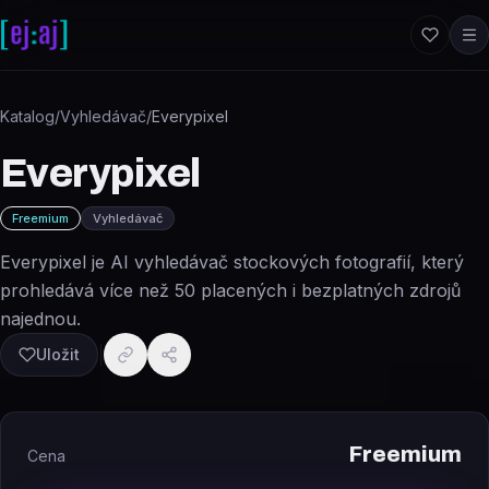
Přeskočit na obsah
Katalog
/
Vyhledávač
/
Everypixel
Everypixel
Freemium
Vyhledávač
Everypixel je AI vyhledávač stockových fotografií, který
prohledává více než 50 placených i bezplatných zdrojů
najednou.
Uložit
Freemium
Cena