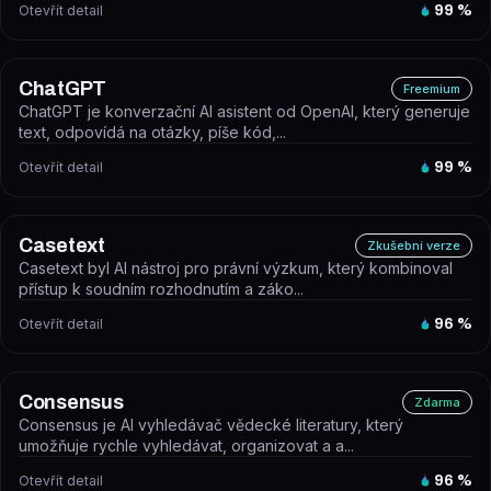
Otevřít detail
99
%
ChatGPT
Freemium
ChatGPT je konverzační AI asistent od OpenAI, který generuje
text, odpovídá na otázky, píše kód,...
Otevřít detail
99
%
Casetext
Zkušební verze
Casetext byl AI nástroj pro právní výzkum, který kombinoval
přístup k soudním rozhodnutím a záko...
Otevřít detail
96
%
Consensus
Zdarma
Consensus je AI vyhledávač vědecké literatury, který
umožňuje rychle vyhledávat, organizovat a a...
Otevřít detail
96
%