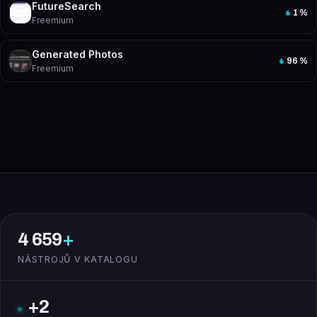
FutureSearch
1
%
Freemium
Generated Photos
96
%
Freemium
4 659
+
NÁSTROJŮ V KATALOGU
+2