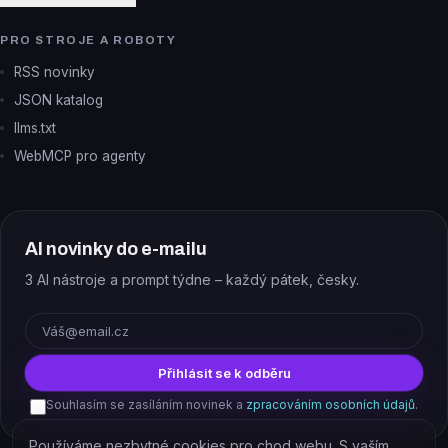
PRO STROJE A ROBOTY
RSS novinky
JSON katalog
llms.txt
WebMCP pro agenty
AI novinky do e-mailu
3 AI nástroje a prompt týdne – každý pátek, česky.
E-mail
Přihlásit se k odběru
Souhlasím se zasíláním novinek a
zpracováním osobních údajů
.
Používáme nezbytné cookies pro chod webu. S vaším