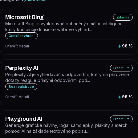
Microsoft Bing
Zdarma
Microsoft Bing je vyhledávač poháněný umělou inteligencí,
který kombinuje klasické webové vyhled...
České rozhraní
Otevřít detail
98
%
Perplexity AI
Freemium
Perplexity AI je vyhledávač s odpověďmi, který na přirozené
dotazy reaguje přímými odpověďmi pod...
Bez registrace
Otevřít detail
99
%
Playground AI
Freemium
Generuje grafické návrhy, loga, samolepky, plakáty a merch
pomocí AI na základě textového popisu...