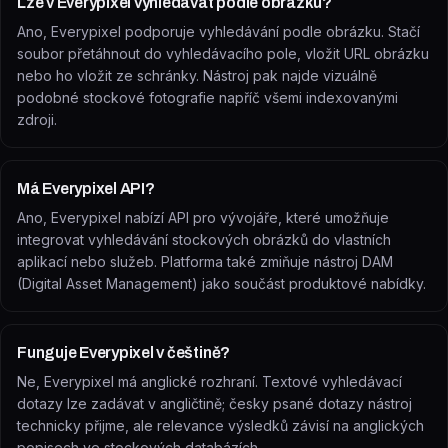
Lze v Everypixel vyhledávat podle obrázku?
Ano, Everypixel podporuje vyhledávání podle obrázku. Stačí
soubor přetáhnout do vyhledávacího pole, vložit URL obrázku
nebo ho vložit ze schránky. Nástroj pak najde vizuálně
podobné stockové fotografie napříč všemi indexovanými
zdroji.
Má Everypixel API?
Ano, Everypixel nabízí API pro vývojáře, které umožňuje
integrovat vyhledávání stockových obrázků do vlastních
aplikací nebo služeb. Platforma také zmiňuje nástroj DAM
(Digital Asset Management) jako součást produktové nabídky.
Funguje Everypixel v češtině?
Ne, Everypixel má anglické rozhraní. Textové vyhledávací
dotazy lze zadávat v angličtině; česky psané dotazy nástroj
technicky přijme, ale relevance výsledků závisí na anglických
popisech ve stockových databázích.