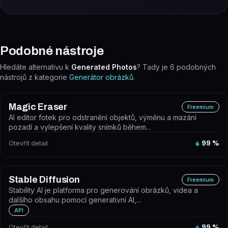
Podobné nástroje
Hledáte alternativu k
Generated Photos
? Tady je
6
podobných
nástrojů z kategorie
Generátor obrázků
.
Magic Eraser
Freemium
AI editor fotek pro odstranění objektů, výměnu a mazání
pozadí a vylepšení kvality snímků během...
Otevřít detail
99
%
Stable Diffusion
Freemium
Stability AI je platforma pro generování obrázků, videa a
dalšího obsahu pomocí generativní AI,...
API
Otevřít detail
99
%