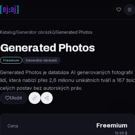
Přeskočit na obsah
Katalog
/
Generátor obrázků
/
Generated Photos
Generated Photos
Freemium
Generátor obrázků
Generated Photos je databáze AI generovaných fotografií
lidí, která nabízí přes 2,6 milionu unikátních tváří a 167 tisíc
celých postav bez autorských práv.
Uložit
Freemium
Cena
19.99 $