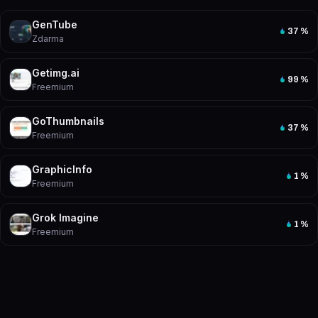
GenTube
37
%
Zdarma
Getimg.ai
99
%
Freemium
GoThumbnails
37
%
Freemium
GraphicInfo
1
%
Freemium
Grok Imagine
1
%
Freemium