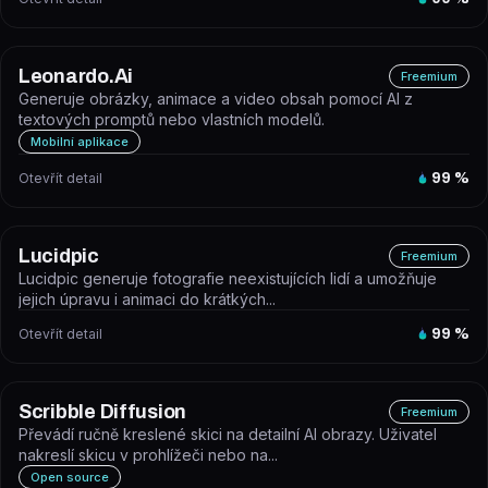
Leonardo.Ai
Freemium
Generuje obrázky, animace a video obsah pomocí AI z
textových promptů nebo vlastních modelů.
Mobilní aplikace
Otevřít detail
99
%
Lucidpic
Freemium
Lucidpic generuje fotografie neexistujících lidí a umožňuje
jejich úpravu i animaci do krátkých...
Otevřít detail
99
%
Scribble Diffusion
Freemium
Převádí ručně kreslené skici na detailní AI obrazy. Uživatel
nakreslí skicu v prohlížeči nebo na...
Open source