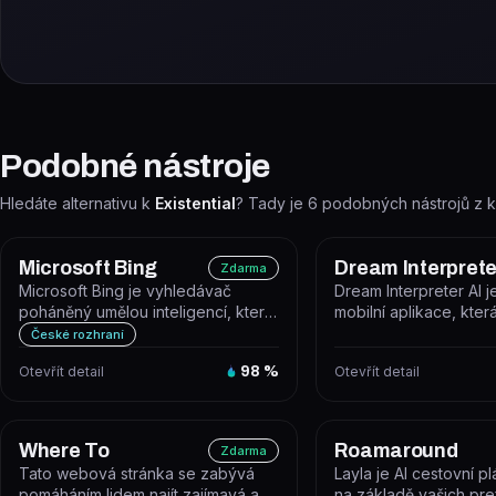
Podobné nástroje
Hledáte alternativu k
Existential
? Tady je
6
podobných nástrojů z k
Microsoft Bing
Dream Interprete
Zdarma
Microsoft Bing je vyhledávač
Dream Interpreter AI 
poháněný umělou inteligencí, který
mobilní aplikace, kte
kombinuje klasické webové
umělé inteligence anal
České rozhraní
vyhled...
Otevřít detail
98
%
Otevřít detail
Where To
Roamaround
Zdarma
Tato webová stránka se zabývá
Layla je AI cestovní p
pomáháním lidem najít zajímavá a
na základě vašich pre