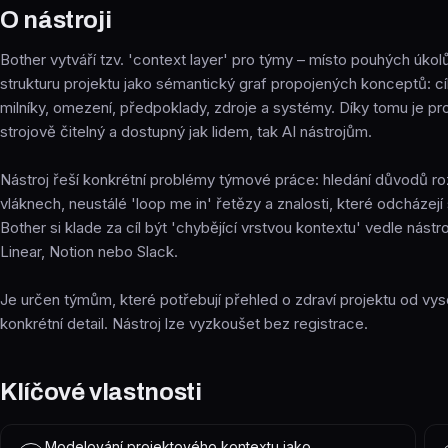
O nástroji
Bother vytváří tzv. 'context layer' pro týmy – místo pouhých úkol
strukturu projektu jako sémantický graf propojených konceptů: cíle
milníky, omezení, předpoklady, zdroje a systémy. Díky tomu je pr
strojově čitelný a dostupný jak lidem, tak AI nástrojům.
Nástroj řeší konkrétní problémy týmové práce: hledání důvodů ro
vláknech, neustálé 'loop me in' řetězy a znalosti, které odcházejí s
Bother si klade za cíl být 'chybějící vrstvou kontextu' vedle nástro
Linear, Notion nebo Slack.
Je určen týmům, které potřebují přehled o zdraví projektu od vy
konkrétní detail. Nástroj lze vyzkoušet bez registrace.
Klíčové vlastnosti
Modelování projektového kontextu jako