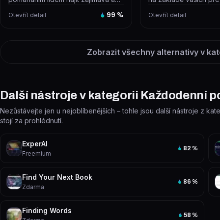
zábavná místa k návštěvě. Po klik...
rozpočtu sestaví perso
Otevřít detail
99
%
Otevřít detail
Zobrazit všechny alternativy v kat
Další nástroje v kategorii Každodenní 
Nezůstávejte jen u nejoblíbenějších – tohle jsou další nástroje z k
stojí za prohlédnutí.
ExperAI
82
%
Freemium
Find Your Next Book
86
%
Zdarma
Finding Words
58
%