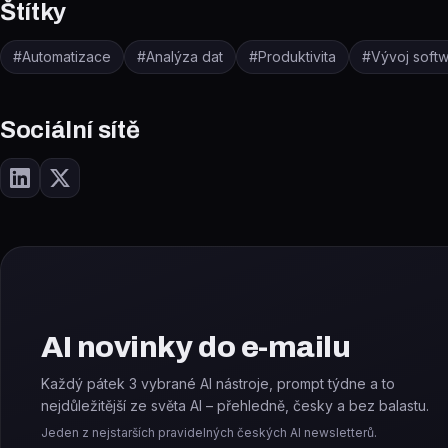
Štítky
#
Automatizace
#
Analýza dat
#
Produktivita
#
Vývoj soft
Sociální sítě
AI novinky do e-mailu
Každý pátek 3 vybrané AI nástroje, prompt týdne a to
nejdůležitější ze světa AI – přehledně, česky a bez balastu.
Jeden z nejstarších pravidelných českých AI newsletterů.