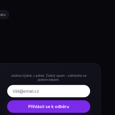
waru
Jednou týdně, v pátek. Žádný spam – odhlásíte se
jedním klikem.
E-mail
Přihlásit se k odběru