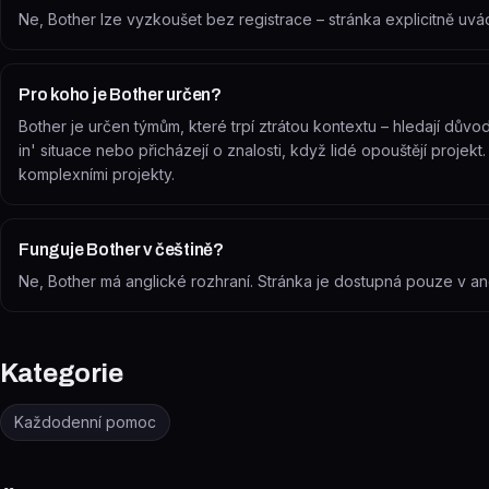
Ne, Bother lze vyzkoušet bez registrace – stránka explicitně uvádí 
Pro koho je Bother určen?
Bother je určen týmům, které trpí ztrátou kontextu – hledají důvo
in' situace nebo přicházejí o znalosti, když lidé opouštějí projek
komplexními projekty.
Funguje Bother v češtině?
Ne, Bother má anglické rozhraní. Stránka je dostupná pouze v ang
Kategorie
Každodenní pomoc