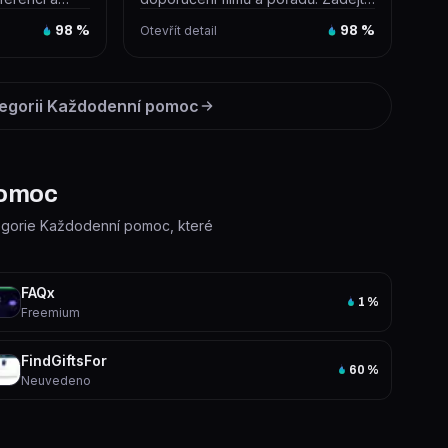
nalizo...
názvy filmů nebo pořadů, které
98
%
Otevřít detail
98
%
jste...
egorii
Každodenní pomoc
pomoc
ategorie Každodenní pomoc, které
FAQx
1
%
Freemium
FindGiftsFor
60
%
Neuvedeno