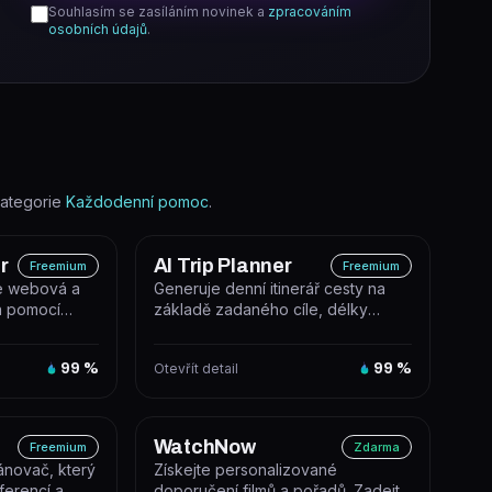
Souhlasím se zasíláním novinek a
zpracováním
osobních údajů
.
ategorie
Každodenní pomoc
.
r
AI Trip Planner
Freemium
Freemium
je webová a
Generuje denní itinerář cesty na
rá pomocí
základě zadaného cíle, délky
yzuje a vy...
pobytu a osobních zájmů.
99
%
Otevřít detail
99
%
WatchNow
Freemium
Zdarma
lánovač, který
Získejte personalizované
ferencí a
doporučení filmů a pořadů. Zadejte