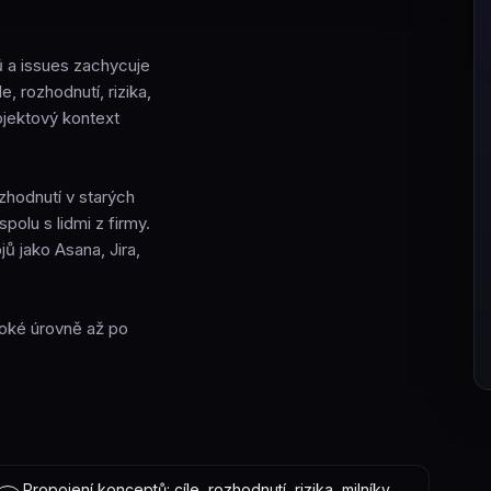
ů a issues zachycuje
, rozhodnutí, rizika,
ojektový kontext
zhodnutí v starých
polu s lidmi z firmy.
jů jako Asana, Jira,
soké úrovně až po
Propojení konceptů: cíle, rozhodnutí, rizika, milníky,