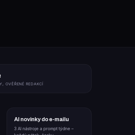
ě
Y, OVĚŘENÉ REDAKCÍ
AI novinky do e-mailu
3 AI nástroje a prompt týdne –