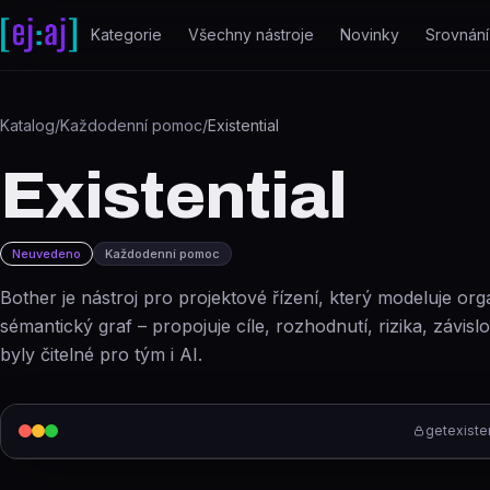
Přeskočit na obsah
Kategorie
Všechny nástroje
Novinky
Srovnání
Katalog
/
Každodenní pomoc
/
Existential
Existential
Neuvedeno
Každodenní pomoc
Bother je nástroj pro projektové řízení, který modeluje org
sémantický graf – propojuje cíle, rozhodnutí, rizika, závislo
byly čitelné pro tým i AI.
getexiste