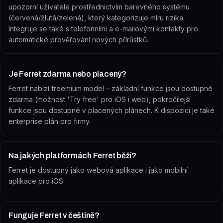
upozorní uživatele prostřednictvím barevného systému
(červená/žlutá/zelená), který kategorizuje míru rizika.
Integruje se také s telefonními a e-mailovými kontakty pro
automatické prověřování nových přírůstků.
Je Ferret zdarma nebo placený?
Ferret nabízí freemium model – základní funkce jsou dostupné
zdarma (možnost 'Try free' pro iOS i web), pokročilejší
funkce jsou dostupné v placených plánech. K dispozici je také
enterprise plán pro firmy.
Na jakých platformách Ferret běží?
Ferret je dostupný jako webová aplikace i jako mobilní
aplikace pro iOS.
Funguje Ferret v češtině?