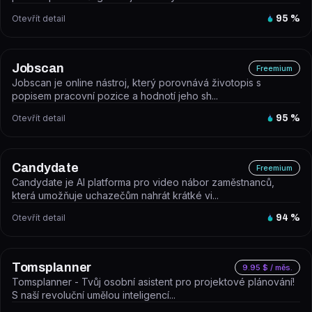
Otevřít detail
95
%
Jobscan
Freemium
Jobscan je online nástroj, který porovnává životopis s
popisem pracovní pozice a hodnotí jeho sh...
Otevřít detail
95
%
Candydate
Freemium
Candydate je AI platforma pro video nábor zaměstnanců,
která umožňuje uchazečům nahrát krátké vi...
Otevřít detail
94
%
Tomsplanner
9.95 $ / měs.
Tomsplanner - Tvůj osobní asistent pro projektové plánování!
S naší revoluční umělou inteligencí...