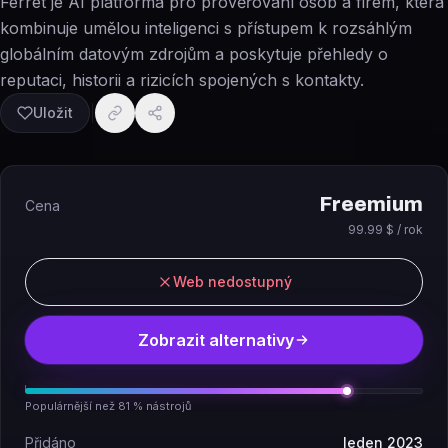
Ferret je AI platforma pro prověřování osob a firem, která
kombinuje umělou inteligenci s přístupem k rozsáhlým
globálním datovým zdrojům a poskytuje přehledy o
reputaci, historii a rizicích spojených s kontakty.
Uložit
Freemium
Cena
99.99 $ / rok
Web nedostupný
Zobrazit alternativy
Populárnější než 81 % nástrojů
Přidáno
leden 2023