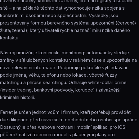
novinové archivy, kriminální záznamy, firemní registry a sociální
sítě – a na základě těchto dat vyhodnocuje rizika spojená s
konkrétními osobami nebo společnostmi. Výsledky jsou
prezentovány formou barevného systému upozornění (červená/
žlutá/zelená), který uživateli rychle naznačí míru rizika daného
kontaktu.
Nástroj umožňuje kontinuální monitoring: automaticky sleduje
změny v síti uložených kontaktů v reálném čase a upozorňuje na
nové relevantní informace. Podporuje pokročilé vyhledávání
podle jména, věku, telefonu nebo lokace, včetně fuzzy
matchingu a phrase searchingu. Odhaluje white-collar crime
(insider trading, bankovní podvody, korupce) i závažnější
kriminální historii.
Ferret je určen jednotlivcům i firmám, kteří potřebují provádět
due diligence před navázáním obchodní nebo osobní spolupráce.
Dostupný je přes webové rozhraní i mobilní aplikaci pro iOS,
přičemž nabízí freemium model s placenými plány pro