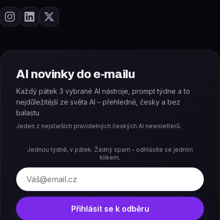
AI novinky do e-mailu
Každý pátek 3 vybrané AI nástroje, prompt týdne a to
nejdůležitější ze světa AI – přehledně, česky a bez
balastu.
Jeden z nejstarších pravidelných českých AI newsletterů.
Jednou týdně, v pátek. Žádný spam – odhlásíte se jedním
klikem.
E-mail
Přihlásit se k odběru