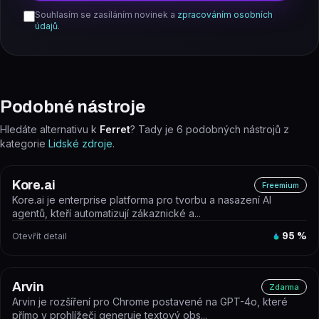
Souhlasím se zasíláním novinek a
zpracováním osobních
údajů
.
Podobné nástroje
Hledáte alternativu k
Ferret
? Tady je
6
podobných nástrojů z
kategorie
Lidské zdroje
.
Kore.ai
Freemium
Kore.ai je enterprise platforma pro tvorbu a nasazení AI
agentů, kteří automatizují zákaznické a...
Otevřít detail
95
%
Arvin
Zdarma
Arvin je rozšíření pro Chrome postavené na GPT-4o, které
přímo v prohlížeči generuje textový obs...