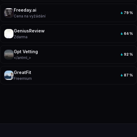
Freeday.ai
79
%
Cena na vyžádání
GeniusReview
64
%
Zdarma
Gpt Vetting
92
%
</antml_>
GreatFit
87
%
Freemium