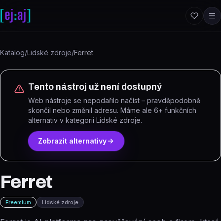
Přeskočit na obsah
Katalog
/
Lidské zdroje
/
Ferret
Tento nástroj už není dostupný
Web nástroje se nepodařilo načíst – pravděpodobně
skončil nebo změnil adresu.
Máme ale
6
+ funkčních
alternativ
v kategorii Lidské zdroje
.
Zobrazit alternativy
Ferret
Freemium
Lidské zdroje